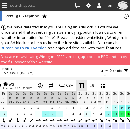
search spots...
en
Portugal - Espinho
We have detected that you are using an AdBLock. Of course we
understand that advertising can be annoying, but it allows us to offer
weather information for "free". Please consider whitelisting Windguru in
your Ad blocker to help us keep the free site available. You can also
subscribe to PRO version
and enjoy ad-free site with more features.
You are now viewing Windguru FREE version, upgrade to PRO and enjoy
the full power of this website!
Porto
0 knots
TAP Teste 3
(15.9 km)
More stations:
WG
Santa Comba
CS+
0 knots
Updated: 8.8. 01:22 GMT
scomba
(23.4 km)
Fr
Sa
Sa
Sa
Sa
Sa
Sa
Sa
Sa
Sa
Sa
Su
Su
Su
Su
Su
Su
Su
S
Santo Tirso
0 knots
7.
8.
8.
8.
8.
8.
8.
8.
8.
8.
8.
9.
9.
9.
9.
9.
9.
9.
9
msistemas
(37.5 km)
22h
03h
05h
07h
09h
11h
13h
15h
17h
19h
21h
03h
05h
07h
09h
11h
13h
15h
17
Portugal, Arouca, Passadiços do Paiva, Ponte Pedonal
2 knots
4
3
3
2
2
4
5
4
3
2
1
2
4
3
3
5
7
8
Passadiços do Paiva
(39.8 km)
6
5
4
4
4
5
7
7
6
5
4
4
6
5
4
7
10
11
1
MyWay, Barra, Aveiro
0.9 knots
MyWay - School, Shop, Hotel, Bar
(41.4 km)
0.6
0.5
0.5
0.5
0.4
0.4
0.5
0.5
0.6
0.7
0.8
0.9
1
1
1
0.9
1
1
1
Praia da Barra
1.8 knots