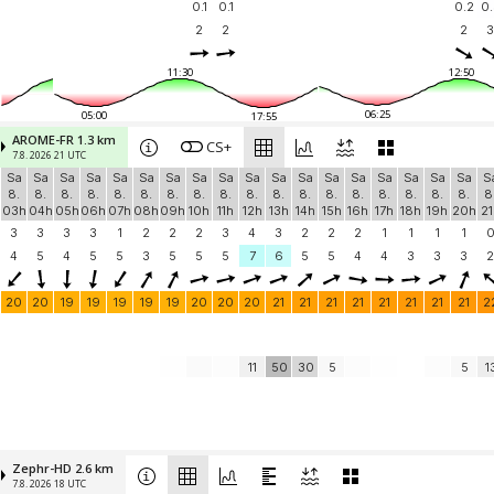
0.1
0.1
0.2
0.
2
2
2
3
11:30
12:50
06:25
05:00
17:55
AROME-FR 1.3 km
CS+
7.8. 2026 21 UTC
Sa
Sa
Sa
Sa
Sa
Sa
Sa
Sa
Sa
Sa
Sa
Sa
Sa
Sa
Sa
Sa
Sa
Sa
S
8.
8.
8.
8.
8.
8.
8.
8.
8.
8.
8.
8.
8.
8.
8.
8.
8.
8.
8
03h
04h
05h
06h
07h
08h
09h
10h
11h
12h
13h
14h
15h
16h
17h
18h
19h
20h
21
3
3
3
3
1
2
2
2
3
4
3
2
2
2
1
1
1
1
4
5
4
5
5
3
5
5
5
7
6
5
5
4
4
3
3
3
2
20
20
19
19
19
19
19
20
20
20
21
21
21
21
21
21
21
21
2
11
50
30
5
5
1
Zephr-HD 2.6 km
7.8. 2026 18 UTC