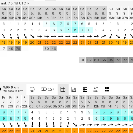
init: 7.8. 18 UTC
Sa
Sa
Sa
Sa
Sa
Sa
Sa
Sa
Sa
Sa
Sa
Sa
Sa
Sa
Sa
Su
Su
Su
S
8.
8.
8.
8.
8.
8.
8.
8.
8.
8.
8.
8.
8.
8.
8.
9.
9.
9.
9
05h
06h
07h
08h
09h
10h
11h
12h
13h
14h
15h
16h
17h
18h
19h
05h
06h
07h
0
3
1
1
2
1
4
5
6
7
6
7
6
5
4
3
1
3
1
2
3
2
2
2
2
3
4
6
6
7
8
7
6
5
4
2
3
2
2
19
19
19
19
20
21
22
22
22
22
22
21
21
21
21
20
19
19
2
7
45
76
30
46
31
67
80
85
95
77
77
7
WRF 9 km
CS+
7.8. 2026 18 UTC
Fr
Fr
Fr
Fr
Sa
Sa
Sa
Sa
Sa
Sa
Sa
Sa
Sa
Sa
Sa
Sa
Sa
Sa
S
7.
7.
7.
7.
8.
8.
8.
8.
8.
8.
8.
8.
8.
8.
8.
8.
8.
8.
8
19h
20h
21h
22h
03h
04h
05h
06h
07h
08h
09h
10h
11h
12h
13h
14h
15h
16h
17
8
7
7
7
4
3
3
3
2
1
1
3
5
7
8
8
8
7
9
8
7
8
4
4
4
3
3
2
1
2
5
6
8
9
8
9
22
22
22
22
21
21
21
21
21
21
21
22
22
22
22
22
22
22
2