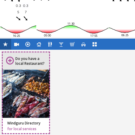
0.3
0.3
5
7
11:30
06:25
05:00
16:25
17:55
Do you have a
local Restaurant?
Windguru Directory
for local services