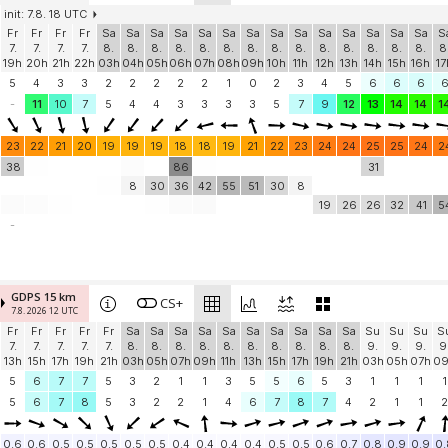
init: 7.8. 18 UTC
Fr
Fr
Fr
Fr
Sa
Sa
Sa
Sa
Sa
Sa
Sa
Sa
Sa
Sa
Sa
Sa
Sa
Sa
S
7.
7.
7.
7.
8.
8.
8.
8.
8.
8.
8.
8.
8.
8.
8.
8.
8.
8.
8
19h
20h
21h
22h
03h
04h
05h
06h
07h
08h
09h
10h
11h
12h
13h
14h
15h
16h
17
5
4
3
3
2
2
2
2
2
1
0
2
3
4
5
6
6
6
-
11
10
7
5
4
4
3
3
3
3
5
7
9
12
13
14
14
1
23
22
21
20
19
19
19
18
18
19
21
22
23
24
24
25
25
24
2
38
86
31
8
30
36
42
55
51
30
8
19
26
26
32
41
5
-
GDPS 15 km
CS+
7.8. 2026 12 UTC
Fr
Fr
Fr
Fr
Fr
Sa
Sa
Sa
Sa
Sa
Sa
Sa
Sa
Sa
Sa
Su
Su
Su
S
7.
7.
7.
7.
7.
8.
8.
8.
8.
8.
8.
8.
8.
8.
8.
9.
9.
9.
9
13h
15h
17h
19h
21h
03h
05h
07h
09h
11h
13h
15h
17h
19h
21h
03h
05h
07h
0
5
6
7
7
5
3
2
1
1
3
5
5
6
5
3
1
1
1
1
5
6
7
8
5
3
2
2
1
4
6
7
8
7
4
2
1
1
2
0.6
0.6
0.5
0.5
0.5
0.5
0.5
0.4
0.4
0.4
0.4
0.5
0.5
0.6
0.7
0.8
0.9
0.9
0.