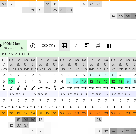
27
7
31
11
5
24
24
19
20
9
33
25
36
30
13
38
68
7
-
ICON 7 km
CS+
7.8. 2026 21 UTC
init: 7.8. 21 UTC
Fr
Sa
Sa
Sa
Sa
Sa
Sa
Sa
Sa
Sa
Sa
Sa
Sa
Sa
Sa
Sa
Sa
Sa
S
7.
8.
8.
8.
8.
8.
8.
8.
8.
8.
8.
8.
8.
8.
8.
8.
8.
8.
8
22h
03h
04h
05h
06h
07h
08h
09h
10h
11h
12h
13h
14h
15h
16h
17h
18h
19h
2
2
2
2
2
2
2
1
1
2
3
4
5
6
6
6
6
4
3
2
5
10
5
5
4
3
3
3
4
7
8
10
12
12
12
12
12
8
0.5
0.5
0.5
0.5
0.5
0.5
0.5
0.5
0.5
0.6
0.6
0.6
0.6
0.6
0.7
0.7
0.7
0.7
0.
7
7
7
7
7
7
7
7
7
7
7
7
7
7
7
7
7
7
7
21
20
19
19
19
19
19
21
22
22
23
23
23
23
23
23
23
23
2
51
96
99
12
28
12
37
37
5
7
9
32
74
58
65
7