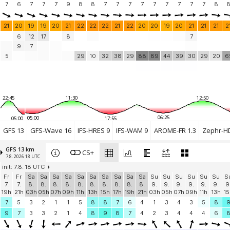
doca_barra
7
6
7
(41.8 km)
7
7
9
8
8
7
7
7
7
7
7
7
7
7
8
Add your station...
21
20
19
19
20
21
22
22
22
21
22
20
20
19
20
21
21
21
2
6
12
17
8
7
9
7
5
29
10
32
38
29
88
89
44
39
30
29
20
6
22:45
11:30
12:50
06:25
05:00
05:00
17:55
GFS 13
GFS-Wave 16
IFS-HRES 9
IFS-WAM 9
AROME-FR 1.3
Zephr-HD
GFS 13 km
CS+
7.8. 2026 18 UTC
init: 7.8. 18 UTC
Fr
Fr
Sa
Sa
Sa
Sa
Sa
Sa
Sa
Sa
Sa
Sa
Su
Su
Su
Su
Su
Su
S
7.
7.
8.
8.
8.
8.
8.
8.
8.
8.
8.
8.
9.
9.
9.
9.
9.
9.
9
19h
21h
03h
05h
07h
09h
11h
13h
15h
17h
19h
21h
03h
05h
07h
09h
11h
13h
15
7
5
3
2
1
1
5
8
8
7
6
4
1
3
4
3
5
8
9
7
3
3
2
1
4
8
9
8
7
4
2
3
4
4
4
6