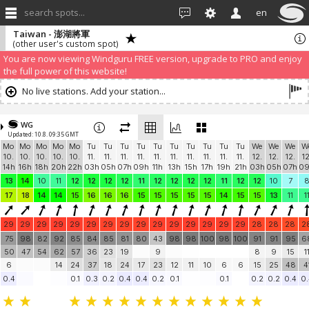
search spots...
en
Taiwan - 澎湖將軍
(other user's custom spot)
You are now viewing Windguru FREE version, upgrade to PRO and enjoy
the full power of this website!
No live stations. Add your station...
WG
Updated: 10.8. 09:35 GMT
Mo
Mo
Mo
Mo
Mo
Tu
Tu
Tu
Tu
Tu
Tu
Tu
Tu
Tu
Tu
We
We
We
W
10.
10.
10.
10.
10.
11.
11.
11.
11.
11.
11.
11.
11.
11.
11.
12.
12.
12.
12
14h
16h
18h
20h
22h
03h
05h
07h
09h
11h
13h
15h
17h
19h
21h
03h
05h
07h
0
13
14
10
11
12
12
12
12
11
12
12
12
12
11
12
12
10
7
17
18
14
14
15
16
16
16
15
15
15
15
15
14
15
15
13
11
1
29
29
29
29
29
29
29
29
29
29
29
29
29
29
29
28
28
28
2
75
98
82
92
85
84
85
81
80
43
98
98
100
98
100
91
91
95
6
50
47
54
62
57
36
23
19
9
8
9
15
1
6
14
24
37
18
24
17
23
12
11
10
6
6
15
25
48
4
0.4
0.1
0.3
0.2
0.4
0.4
0.2
0.1
0.1
0.2
0.2
0.4
0.