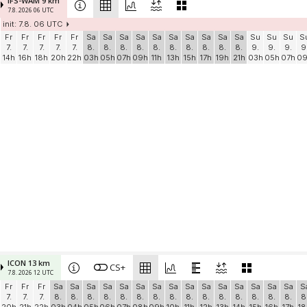
IFS-WAM 9 km
7.8. 2026 06 UTC
init: 7.8. 06 UTC
Fr
Fr
Fr
Fr
Fr
Sa
Sa
Sa
Sa
Sa
Sa
Sa
Sa
Sa
Sa
Su
Su
Su
S
7.
7.
7.
7.
7.
8.
8.
8.
8.
8.
8.
8.
8.
8.
8.
9.
9.
9.
9
14h
16h
18h
20h
22h
03h
05h
07h
09h
11h
13h
15h
17h
19h
21h
03h
05h
07h
0
ICON 13 km
CS+
7.8. 2026 12 UTC
Fr
Fr
Fr
Sa
Sa
Sa
Sa
Sa
Sa
Sa
Sa
Sa
Sa
Sa
Sa
Sa
Sa
Sa
S
7.
7.
7.
8.
8.
8.
8.
8.
8.
8.
8.
8.
8.
8.
8.
8.
8.
8.
8