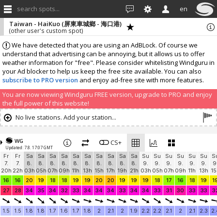
search spots...
en
Taiwan - HaiKuo (屏東車城鄉 - 海口港)
(other user's custom spot)
We have detected that you are using an AdBLock. Of course we
understand that advertising can be annoying, but it allows us to offer
weather information for "free". Please consider whitelisting Windguru in
your Ad blocker to help us keep the free site available. You can also
subscribe to PRO version
and enjoy ad-free site with more features.
You are now viewing Windguru FREE version, upgrade to PRO and enjoy
the full power of this website!
No live stations. Add your station...
WG
CS+
Updated: 7.8. 17:07 GMT
Fr
Fr
Sa
Sa
Sa
Sa
Sa
Sa
Sa
Sa
Sa
Sa
Su
Su
Su
Su
Su
Su
S
7.
7.
8.
8.
8.
8.
8.
8.
8.
8.
8.
8.
9.
9.
9.
9.
9.
9.
9
20h
22h
03h
05h
07h
09h
11h
13h
15h
17h
19h
21h
03h
05h
07h
09h
11h
13h
15
16
16
20
19
18
18
19
19
20
20
19
19
19
18
17
16
18
19
1
27
28
34
35
34
32
33
34
34
34
33
34
34
33
31
30
33
33
3
1.5
1.5
1.8
1.8
1.7
1.6
1.7
1.8
2
2.1
2
1.9
2.2
2.2
2.1
2
2.1
2.3
2.