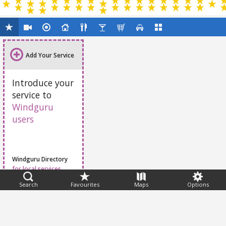
Add Your Service
Introduce your
service to
Windguru
users
Windguru Directory
for local services
Search
Favourites
Maps
Options
Feedback
Help
|
FAQ
|
Terms
|
Privacy
|
Advertising
|
Stations
|
App
© 2026 Windguru