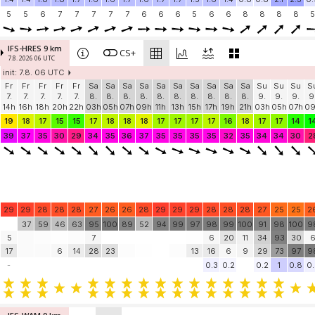
5
5
6
7
7
7
7
7
6
6
6
5
6
6
8
8
8
8
5
IFS-HRES 9 km
CS+
7.8. 2026 06 UTC
init: 7.8. 06 UTC
Fr
Fr
Fr
Fr
Fr
Sa
Sa
Sa
Sa
Sa
Sa
Sa
Sa
Sa
Sa
Su
Su
Su
S
7.
7.
7.
7.
7.
8.
8.
8.
8.
8.
8.
8.
8.
8.
8.
9.
9.
9.
9
14h
16h
18h
20h
22h
03h
05h
07h
09h
11h
13h
15h
17h
19h
21h
03h
05h
07h
0
19
18
17
15
15
17
18
18
18
17
17
17
17
16
18
17
17
14
1
39
37
35
30
29
34
35
36
37
35
35
35
35
32
35
34
34
30
2
29
29
28
28
28
27
26
26
28
29
29
29
28
28
28
27
25
25
2
37
59
46
63
95
100
89
52
94
99
97
98
99
100
91
98
100
9
5
7
6
20
11
34
93
30
17
6
14
28
23
13
16
6
9
29
73
97
9
-
0.3
0.2
0.2
1
0.8
0.