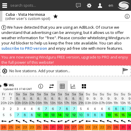
search spots...
en
Cuba - Vista Hermosa
(other user's custom spot)
We have detected that you are using an AdBLock. Of course we
understand that advertising can be annoying, but it allows us to offer
weather information for "free". Please consider whitelisting Windguru in
your Ad blocker to help us keep the free site available. You can also
subscribe to PRO version
and enjoy ad-free site with more features.
You are now viewing Windguru FREE version, upgrade to PRO and enjoy
the full power of this website!
No live stations. Add your station...
WG
Updated: 8.8. 07:40 GMT
Fr
Fr
Sa
Sa
Sa
Sa
Sa
Sa
Sa
Sa
Sa
Sa
Su
Su
Su
Su
Su
Su
S
7.
7.
8.
8.
8.
8.
8.
8.
8.
8.
8.
8.
9.
9.
9.
9.
9.
9.
9
20h
22h
03h
05h
07h
09h
11h
13h
15h
17h
19h
21h
03h
05h
07h
09h
11h
13h
15
3
2
3
4
4
6
7
6
7
8
7
5
4
4
4
6
8
8
7
5
5
7
8
8
12
13
13
14
12
12
10
9
8
8
13
15
15
1
26
25
24
23
23
25
28
31
30
29
27
25
23
23
22
25
28
31
3