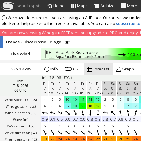
search spots...
Home
Maps
Archive
More...
We have detected that you are using an AdBLock. Of course we understa
blocker to help us keep the free site available. You can also
subscribe to
You are now viewing Windguru FREE version, upgrade to PRO and enjoy the
France - Biscarrosse - Plage
AquaPark Biscarrosse
Live Wind
14.3 k
AquaPark Biscarrosse
(4.2 km)
GFS 13 km
Info
CS+
Forecast
Graph
init: 7.8. 06 UTC
Init:
Fr
Fr
Fr
Fr
Fr
Fr
Fr
Fr
Sa
Sa
Sa
Sa
Sa
7. 8. 2026
7.
7.
7.
7.
7.
7.
7.
7.
8.
8.
8.
8.
8.
06 UTC
08h
10h
12h
14h
16h
18h
20h
22h
03h
05h
07h
09h
11h
Wind speed
(knots)
4
3
3
10
10
11
11
10
2
3
6
6
6
Wind gusts
(knots)
4
3
4
8
10
13
18
17
2
3
6
7
7
Wind direction
(→)
Wave
(m)
0.9
0.9
0.8
0.8
0.7
0.8
0.8
0.9
0.8
0.7
0.6
0.6
0.5
*Wave period (s)
5
5
6
6
6
6
6
5
5
5
5
5
5
Wave direction
(→)
*Temperature
(°C)
19
22
24
24
24
24
24
22
21
21
21
22
24