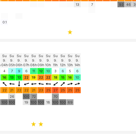
13
7
93
46
3
0.1
Su
Su
Su
Su
Su
Su
Su
Su
Su
Su
Su
9.
9.
9.
9.
9.
9.
9.
9.
9.
9.
9.
h
04h
05h
06h
07h
08h
09h
10h
11h
12h
13h
14h
4
7
9
6
11
12
10
3
6
5
6
16
13
13
22
19
22
22
18
15
16
10
22
21
22
22
21
23
25
27
25
25
25
26
100
72
70
0
100
100
19
100
100
18
100
100
69