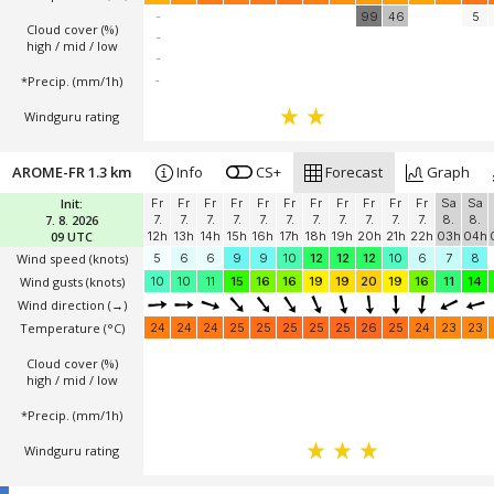
-
99
46
5
Cloud cover (%)
-
high / mid / low
-
*Precip. (mm/1h)
-
Windguru rating
AROME-FR 1.3 km
Info
CS+
Forecast
Graph
Init:
Fr
Fr
Fr
Fr
Fr
Fr
Fr
Fr
Fr
Fr
Fr
Sa
Sa
7. 8. 2026
7.
7.
7.
7.
7.
7.
7.
7.
7.
7.
7.
8.
8.
09 UTC
12h
13h
14h
15h
16h
17h
18h
19h
20h
21h
22h
03h
04h
Wind speed
(knots)
5
6
6
9
9
10
12
12
12
10
6
7
8
Wind gusts
(knots)
10
10
11
15
16
16
19
19
20
19
16
11
14
Wind direction
(→)
Temperature
(°C)
24
24
24
25
25
25
25
25
26
25
24
23
23
Cloud cover (%)
high / mid / low
*Precip. (mm/1h)
Windguru rating