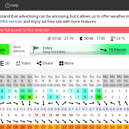
Help
nd that advertising can be annoying, but it allows us to offer weather in
 PRO version
and enjoy ad-free site with more features.
 full power of this website!
07:02 - 21:19
00:46 - 17:05
23 °C
More
Estey
nots
10.9 knots
stations:
Estey
(12.3 km)
2D
Tides
Share
More
Sa
Sa
Sa
Sa
Sa
Su
Su
Su
Su
Su
Su
Su
Su
Su
Su
Mo
Mo
Mo
Mo
8.
8.
8.
8.
8.
9.
9.
9.
9.
9.
9.
9.
9.
9.
9.
10.
10.
10.
10.
13h
15h
17h
19h
21h
03h
05h
07h
09h
11h
13h
15h
17h
19h
21h
03h
05h
07h
09
9
7
6
10
10
4
4
7
5
4
7
8
9
6
10
2
2
1
3
9
6
5
12
16
4
4
9
8
3
5
7
9
6
14
3
2
1
2
0.5
0.5
0.4
0.5
0.5
0.6
0.6
0.6
0.6
0.6
0.7
0.7
0.7
0.7
0.8
0.8
0.8
0.8
0.8
5
8
9
9
9
11
11
11
10
10
10
10
10
10
9
9
9
9
9
24
24
24
25
23
21
21
20
21
23
23
23
24
23
22
21
20
20
21