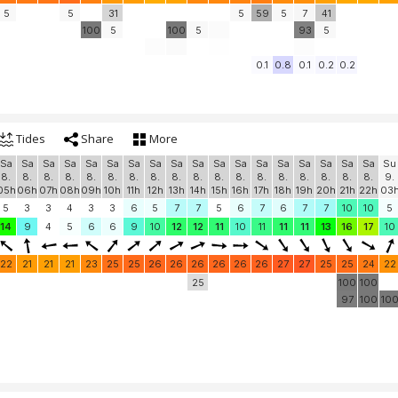
5
5
31
5
59
5
7
41
100
5
100
5
93
5
0.1
0.8
0.1
0.2
0.2
Tides
Share
More
Sa
Sa
Sa
Sa
Sa
Sa
Sa
Sa
Sa
Sa
Sa
Sa
Sa
Sa
Sa
Sa
Sa
Sa
Su
8.
8.
8.
8.
8.
8.
8.
8.
8.
8.
8.
8.
8.
8.
8.
8.
8.
8.
9.
05h
06h
07h
08h
09h
10h
11h
12h
13h
14h
15h
16h
17h
18h
19h
20h
21h
22h
03
5
3
3
4
3
3
6
5
7
7
5
6
7
6
7
7
10
10
5
14
9
4
5
6
6
9
10
12
12
11
10
11
11
11
13
16
17
10
22
21
21
21
23
25
25
26
26
26
26
26
26
27
27
25
25
24
22
25
100
100
97
100
10