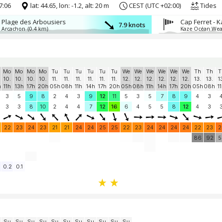
7:06
lat: 44.65, lon: -1.2, alt: 20 m
CEST (UTC +02:00)
Tides
Plage des Arbousiers
7.9 knots
Arcachon
(0.4 km)
Kaze Océan Wea
Mo
Mo
Mo
Mo
Tu
Tu
Tu
Tu
Tu
Tu
We
We
We
We
We
We
Th
Th
T
10.
10.
10.
10.
11.
11.
11.
11.
11.
11.
12.
12.
12.
12.
12.
12.
13.
13.
1
h
11h
13h
17h
20h
05h
08h
11h
14h
17h
20h
05h
08h
11h
14h
17h
20h
05h
08h
1
3
5
9
8
2
4
3
9
12
11
5
3
5
7
8
9
4
3
3
3
8
10
2
4
4
7
12
16
6
4
5
5
8
12
4
3
22
23
24
23
21
21
24
24
25
25
22
23
24
24
24
24
22
23
2
86
92
5
0.2
0.1
Su
Su
Su
Su
Su
Su
Su
Su
Su
Su
Su