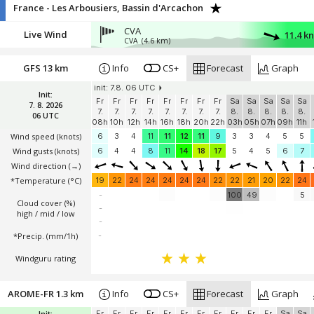
France - Les Arbousiers, Bassin d'Arcachon
CVA
Live Wind
11.4 k
CVA
(4.6 km)
GFS 13 km
Info
CS+
Forecast
Graph
init: 7.8. 06 UTC
Init:
Fr
Fr
Fr
Fr
Fr
Fr
Fr
Fr
Sa
Sa
Sa
Sa
Sa
7. 8. 2026
7.
7.
7.
7.
7.
7.
7.
7.
8.
8.
8.
8.
8.
06 UTC
08h
10h
12h
14h
16h
18h
20h
22h
03h
05h
07h
09h
11h
Wind speed
(knots)
6
3
4
11
11
12
11
9
3
3
4
5
5
Wind gusts
(knots)
6
4
4
8
11
14
18
17
5
4
5
6
7
Wind direction
(→)
*Temperature
(°C)
19
22
24
24
24
24
24
22
22
21
20
22
24
-
100
49
5
Cloud cover (%)
-
high / mid / low
-
*Precip. (mm/1h)
-
Windguru rating
AROME-FR 1.3 km
Info
CS+
Forecast
Graph
Init:
Fr
Fr
Fr
Fr
Fr
Fr
Fr
Fr
Fr
Fr
Fr
Sa
Sa