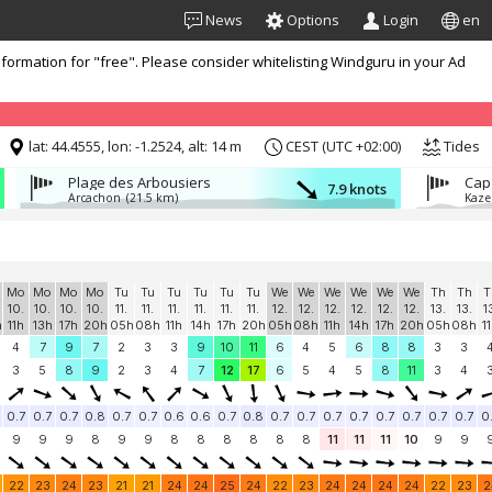
News
Options
Login
en
formation for "free". Please consider whitelisting Windguru in your Ad
lat: 44.4555, lon: -1.2524, alt: 14 m
CEST (UTC +02:00)
Tides
Plage des Arbousiers
7.9 knots
Arcachon
(21.5 km)
Kaze
Mo
Mo
Mo
Mo
Tu
Tu
Tu
Tu
Tu
Tu
We
We
We
We
We
We
Th
Th
T
10.
10.
10.
10.
11.
11.
11.
11.
11.
11.
12.
12.
12.
12.
12.
12.
13.
13.
1
h
11h
13h
17h
20h
05h
08h
11h
14h
17h
20h
05h
08h
11h
14h
17h
20h
05h
08h
1
4
7
9
7
2
3
3
9
10
11
6
4
5
6
8
8
3
3
3
5
8
9
2
3
4
7
12
17
6
5
4
5
8
11
3
4
0.7
0.7
0.7
0.8
0.7
0.7
0.6
0.6
0.7
0.8
0.7
0.7
0.7
0.7
0.7
0.7
0.7
0.7
0
9
9
9
8
9
9
8
8
8
8
8
8
11
11
11
10
9
9
22
23
24
23
21
21
24
24
25
24
22
23
24
24
24
24
22
23
2