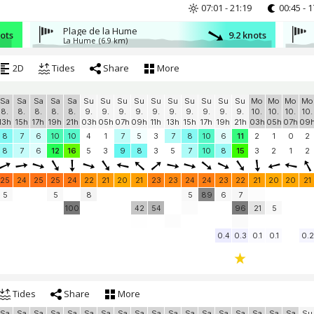
07:01 - 21:19
00:45 - 1
Plage de la Hume
nots
9.2 knots
La Hume
(6.9 km)
2D
Tides
Share
More
Sa
Sa
Sa
Sa
Sa
Su
Su
Su
Su
Su
Su
Su
Su
Su
Su
Mo
Mo
Mo
Mo
8.
8.
8.
8.
8.
9.
9.
9.
9.
9.
9.
9.
9.
9.
9.
10.
10.
10.
10.
13h
15h
17h
19h
21h
03h
05h
07h
09h
11h
13h
15h
17h
19h
21h
03h
05h
07h
09
8
7
6
10
10
4
1
7
5
3
7
8
10
6
11
2
1
0
2
8
7
6
12
16
5
3
9
8
3
5
7
10
8
15
3
2
1
2
25
24
25
25
24
22
21
20
21
23
23
24
24
23
22
21
20
20
21
5
5
8
5
89
6
7
100
42
54
96
21
5
0.4
0.3
0.1
0.1
0.2
Tides
Share
More
Sa
Sa
Sa
Sa
Sa
Sa
Sa
Sa
Sa
Sa
Sa
Sa
Sa
Sa
Sa
Sa
Sa
Sa
Su