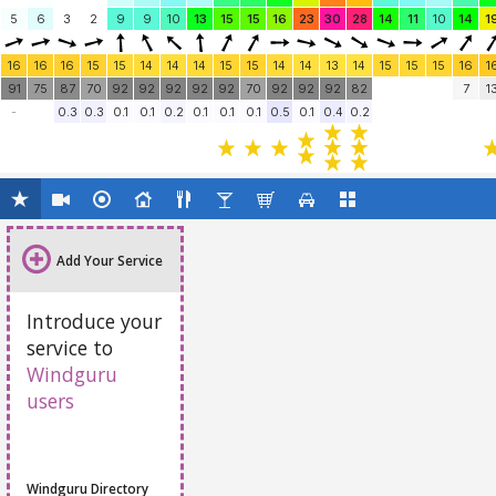
5
6
3
2
9
9
10
13
15
15
16
23
30
28
14
11
10
14
1
16
16
16
15
15
14
14
14
15
15
14
14
13
14
15
15
15
16
1
91
75
87
70
92
92
92
92
92
70
92
92
92
82
7
1
-
0.3
0.3
0.1
0.1
0.2
0.1
0.1
0.1
0.5
0.1
0.4
0.2
Add Your Service
Introduce your
service to
Windguru
users
Windguru Directory