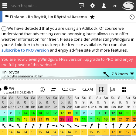
search spots...
en
Finland - Iin Röyttä, Iin Röyttä sääasema
We have detected that you are using an AdBLock. Of course we
understand that advertising can be annoying, but it allows us to offer
weather information for "free". Please consider whitelisting Windguru in
your Ad blocker to help us keep the free site available. You can also
subscribe to PRO version
and enjoy ad-free site with more features.
You are now viewing Windguru FREE version, upgrade to PRO and enjoy
the full power of this website!
Iin Röyttä
7.8 knots
Iin Röyttä sääasema
(0 km)
Add your station...
WG
CS+
AI
Updated: 8.8. 00:32 GMT
Sa
Sa
Sa
Sa
Sa
Sa
Sa
Sa
Sa
Sa
Su
Su
Su
Su
Su
Su
Su
Su
S
8.
8.
8.
8.
8.
8.
8.
8.
8.
8.
9.
9.
9.
9.
9.
9.
9.
9.
9
03h
05h
07h
09h
11h
13h
15h
17h
19h
21h
03h
05h
07h
09h
11h
13h
15h
17h
19
7
8
11
14
14
14
13
12
17
19
11
8
7
11
11
12
14
15
1
11
12
15
18
21
21
19
18
25
28
19
14
11
15
16
18
21
21
2
15
14
14
14
15
15
14
14
14
14
15
15
15
15
15
17
16
17
1