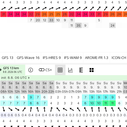
Windbird 1385
4
4
3
3
(25.5 km)
3
3
4
4
4
4
4
3
3
3
3
3
4
5
5
Windbird 1412
2.2 knots
Windbird 1412
(26.9 km)
31
34
34
34
32
29
26
25
25
28
32
34
34
33
31
29
26
26
2
Pioupiou 123
7
20
12
33
10
9
11
5
1.4 knots
Pioupiou 123
(28.9 km)
11
35
9
24
la cadière d'azur
6.8 knots
le Cube
(31.1 km)
AMS PR
5.4 knots
AMS PR
(34.9 km)
Add your station...
GFS 13
GFS-Wave 16
IFS-HRES 9
IFS-WAM 9
AROME-FR 1.3
ICON-CH 
GFS 13 km
CS+
8.8. 2026 06 UTC
init: 8.8. 06 UTC
Sa
Sa
Sa
Sa
Sa
Sa
Sa
Sa
Su
Su
Su
Su
Su
Su
Su
Su
Su
Su
M
8.
8.
8.
8.
8.
8.
8.
8.
9.
9.
9.
9.
9.
9.
9.
9.
9.
9.
10
08h
10h
12h
14h
16h
18h
20h
22h
03h
05h
07h
09h
11h
13h
15h
17h
19h
21h
0
5
6
6
5
9
7
6
2
2
2
1
3
7
9
9
9
9
5
4
7
7
7
7
8
8
7
4
2
3
2
4
8
10
10
11
11
6
3
0.6
0.6
0.5
0.4
0.4
0.4
0.4
0.4
0.4
0.4
0.3
0.3
0.3
0.3
0.3
0.3
0.3
0.3
0.
4
4
4
4
4
3
3
3
4
4
4
4
4
3
3
3
3
3
4