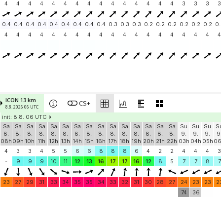
4
4
4
4
4
4
4
4
4
4
4
4
4
4
4
3
3
3
3
0.4
0.4
0.4
0.4
0.4
0.4
0.4
0.4
0.4
0.3
0.3
0.3
0.2
0.2
0.2
0.2
0.2
0.2
0.
4
4
4
4
4
4
4
4
4
4
4
4
4
4
4
4
4
4
4
ICON 13 km
CS+
8.8. 2026 06 UTC
init: 8.8. 06 UTC
Sa
Sa
Sa
Sa
Sa
Sa
Sa
Sa
Sa
Sa
Sa
Sa
Sa
Sa
Sa
Su
Su
Su
S
8.
8.
8.
8.
8.
8.
8.
8.
8.
8.
8.
8.
8.
8.
8.
9.
9.
9.
9
08h
09h
10h
11h
12h
13h
14h
15h
16h
17h
18h
19h
20h
21h
22h
03h
04h
05h
0
4
3
3
4
5
5
6
6
8
8
8
6
4
2
2
4
4
4
3
-
9
9
9
10
11
12
13
16
17
17
16
12
8
5
7
7
8
7
23
27
29
31
33
34
35
35
34
33
32
31
30
28
27
24
23
23
2
74
36