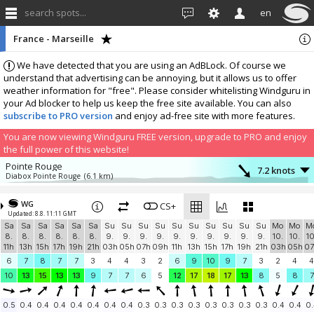
search spots...
en
France - Marseille
We have detected that you are using an AdBLock. Of course we
understand that advertising can be annoying, but it allows us to offer
weather information for "free". Please consider whitelisting Windguru in
your Ad blocker to help us keep the free site available. You can also
subscribe to PRO version
and enjoy ad-free site with more features.
You are now viewing Windguru FREE version, upgrade to PRO and enjoy
the full power of this website!
Pointe Rouge
7.2 knots
Diabox Pointe Rouge
(6.1 km)
More stations:
WG
Garlaban 566m
CS+
14 knots
Updated: 8.8. 11:11 GMT
Windbird 1526
(14.6 km)
Sa
Sa
Sa
Sa
Sa
Sa
Su
Su
Su
Su
Su
Su
Su
Su
Su
Su
Mo
Mo
M
Aéroport Marseille-Provence
9.7 knots
8.
8.
8.
8.
8.
8.
9.
9.
9.
9.
9.
9.
9.
9.
9.
9.
10.
10.
10
Marignane-Aero
(20.3 km)
11h
13h
15h
17h
19h
21h
03h
05h
07h
09h
11h
13h
15h
17h
19h
21h
03h
05h
07
Décollage Sud CUGES LES PINS
6.9 knots
6
7
8
7
7
3
4
4
3
2
6
9
10
9
7
3
2
4
4
Pioupiou 384
(23.5 km)
10
13
15
13
13
9
7
7
6
5
12
17
18
17
13
8
5
8
7
MACC
8.1 knots
Windbird 2059
(24.9 km)
0.5
0.4
0.4
0.4
0.4
0.4
0.4
0.4
0.3
0.3
0.3
0.3
0.3
0.3
0.3
0.3
0.4
0.4
0.
Décollage SUD-OUEST CUGES LES PINS
5.4 knots