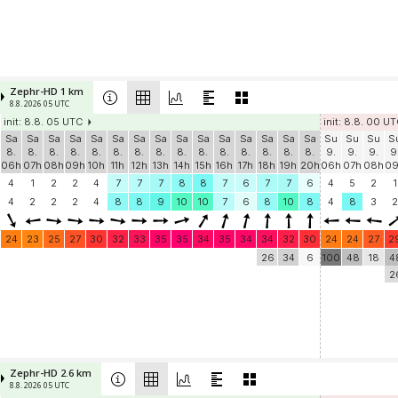
Zephr-HD 1 km
8.8. 2026 05 UTC
init: 8.8. 05 UTC
init: 8.8. 00 U
Sa
Sa
Sa
Sa
Sa
Sa
Sa
Sa
Sa
Sa
Sa
Sa
Sa
Sa
Sa
Su
Su
Su
S
8.
8.
8.
8.
8.
8.
8.
8.
8.
8.
8.
8.
8.
8.
8.
9.
9.
9.
9
06h
07h
08h
09h
10h
11h
12h
13h
14h
15h
16h
17h
18h
19h
20h
06h
07h
08h
0
4
1
2
2
4
7
7
7
8
8
7
6
7
7
6
4
5
2
1
4
2
2
2
4
8
8
9
10
10
7
6
8
10
8
4
8
3
2
24
23
25
27
30
32
33
35
35
34
35
34
34
32
30
24
24
27
2
26
34
6
100
48
18
4
2
Zephr-HD 2.6 km
8.8. 2026 05 UTC