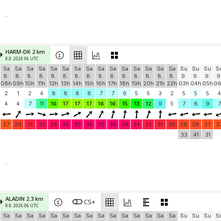
-
HARM-DK 2 km
8.8. 2026 06 UTC
Sa
Sa
Sa
Sa
Sa
Sa
Sa
Sa
Sa
Sa
Sa
Sa
Sa
Sa
Sa
Su
Su
Su
S
8.
8.
8.
8.
8.
8.
8.
8.
8.
8.
8.
8.
8.
8.
8.
9.
9.
9.
9
08h
09h
10h
11h
12h
13h
14h
15h
16h
17h
18h
19h
20h
21h
22h
03h
04h
05h
0
2
1
2
4
8
8
8
8
7
7
6
5
5
3
2
5
5
5
4
4
4
7
11
16
17
17
17
16
16
15
13
12
9
5
7
8
9
7
27
29
31
33
34
35
35
35
35
35
34
34
32
31
30
28
28
27
2
33
41
31
-
ALADIN 2.3 km
CS+
8.8. 2026 06 UTC
Sa
Sa
Sa
Sa
Sa
Sa
Sa
Sa
Sa
Sa
Sa
Sa
Sa
Sa
Sa
Su
Su
Su
S