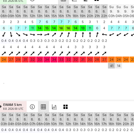
8.8. 2026 06 UTC
Sa
Sa
Sa
Sa
Sa
Sa
Sa
Sa
Sa
Sa
Sa
Sa
Sa
Sa
Sa
Su
Su
Su
S
8.
8.
8.
8.
8.
8.
8.
8.
8.
8.
8.
8.
8.
8.
8.
9.
9.
9.
9
08h
09h
10h
11h
12h
13h
14h
15h
16h
17h
18h
19h
20h
21h
22h
03h
04h
05h
0
3
2
3
4
5
7
6
7
7
7
6
5
3
1
2
4
4
4
3
6
6
7
7
11
14
15
14
16
16
14
13
11
6
4
7
7
7
0.4
0.4
0.4
0.4
0.3
0.3
0.3
0.3
0.2
0.2
0.2
0.2
0.2
0.2
0.2
4
4
4
4
4
4
4
4
4
4
3
3
3
3
3
24
27
29
31
32
33
34
34
33
32
32
31
30
28
27
24
24
24
2
41
14
-
EWAM 5 km
8.8. 2026 00 UTC
Sa
Sa
Sa
Sa
Sa
Sa
Sa
Sa
Sa
Sa
Sa
Sa
Sa
Sa
Sa
Sa
Sa
Sa
S
8.
8.
8.
8.
8.
8.
8.
8.
8.
8.
8.
8.
8.
8.
8.
8.
8.
8.
8
03h
04h
05h
06h
07h
08h
09h
10h
11h
12h
13h
14h
15h
16h
17h
18h
19h
20h
21
0.4
0.4
0.4
0.4
0.4
0.4
0.4
0.4
0.4
0.3
0.3
0.3
0.3
0.2
0.2
0.2
0.2
0.2
0.