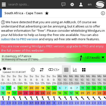
search spots...
en
South Africa - Cape Town
We have detected that you are using an AdBLock. Of course we
understand that advertising can be annoying, but it allows us to offer
weather information for "free". Please consider whitelisting Windguru in
your Ad blocker to help us keep the free site available. You can also
subscribe to PRO version
and enjoy ad-free site with more features.
You are now viewing Windguru FREE version, upgrade to PRO and enjoy
the full power of this website!
In memory of Patrice
13.7 knots
In memory of Patrice
(7.7 km)
Maiden's Cove
10.4 knots
Glen Club
(9.3 km)
WG
CS+
Updated: 9.8. 03:48 GMT
Camps Bay
2.8 knots
Su
Su
Su
Su
Su
Su
Su
Su
Su
Su
Mo
Mo
Mo
Mo
Mo
Mo
Mo
Mo
M
The French Connection
(9.3 km)
9.
9.
9.
9.
9.
9.
9.
9.
9.
9.
10.
10.
10.
10.
10.
10.
10.
10.
10
More stations:
03h
05h
07h
09h
11h
13h
15h
17h
19h
21h
03h
05h
07h
09h
11h
13h
15h
17h
19
Kenilworth
1.5 knots
9
13
6
16
17
20
20
18
16
14
8
7
6
7
11
12
13
14
1
Rhino Kenilworth
(10.6 km)
12
19
13
24
26
25
25
24
22
20
16
15
12
16
20
21
21
22
2
Sunningdale, Cape Town
4.6 knots
blouberg.co.za
(11.8 km)
3
2.9
2.9
2.8
2.9
3.1
3.3
3.3
3.1
3
2.6
2.6
2.5
2.4
2.3
2.4
2.4
2.5
2.
Melkbos Haakgat
7.2 knots