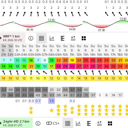
0.2
0.3
0.3
0.2
0.3
0.2
0.3
0.4
0.4
0.4
0.3
0.3
0.1
0.1
0.3
0.3
0.
2
3
3
2
3
2
2
2
2
2
2
2
2
1
2
2
3
13:50
12:55
19:00
06:35
07:30
WRF* 1 km
8.8. 2026 18 UTC
Sa
Sa
Su
Su
Su
Su
Su
Su
Su
Su
Su
Su
Su
Su
Su
Su
Su
Su
S
8.
8.
9.
9.
9.
9.
9.
9.
9.
9.
9.
9.
9.
9.
9.
9.
9.
9.
9
21h
22h
03h
04h
05h
06h
07h
08h
09h
10h
11h
12h
13h
14h
15h
16h
17h
18h
19
7
7
10
10
16
7
6
13
22
23
19
22
25
26
24
24
22
21
2
14
14
12
15
21
12
10
17
29
29
30
27
27
28
27
26
25
24
2
14
14
12
12
11
10
11
12
12
12
11
14
14
13
14
13
13
13
1
93
46
95
92
95
96
94
25
22
66
97
94
40
79
94
93
93
95
43
74
63
36
44
67
83
75
37
5
8
14
17
0.1
0.1
0.3
0.7
1.5
0.2
Zephr-HD 2.7 km
CS+
9.8. 2026 01 UTC