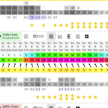
17
100
100
100
73
100
100
69
22
41
9
100
100
100
84
100
99
92
67
72
55
52
85
96
81
79
68
50
31
2
-
0.1
0.1
0.2
1.3
0.9
0.5
0.1
0.1
ICON 13 km
CS+
9.8. 2026 00 UTC
Su
Su
Su
Su
Su
Su
Su
Su
Su
Su
Su
Su
Su
Su
Su
Su
Su
Su
S
9.
9.
9.
9.
9.
9.
9.
9.
9.
9.
9.
9.
9.
9.
9.
9.
9.
9.
9
03h
04h
05h
06h
07h
08h
09h
10h
11h
12h
13h
14h
15h
16h
17h
18h
19h
20h
21
5
6
5
5
8
9
12
14
15
15
16
16
16
15
15
14
12
10
15
17
16
17
23
25
26
29
30
30
32
34
33
33
32
30
28
28
2
12
11
11
11
11
10
11
11
12
12
13
13
13
12
12
11
11
11
1
73
67
30
34
51
62
43
5
54
50
51
54
44
33
44
70
72
88
56
46
52
59
64
61
47
46
39
34
28
2
0.1
0.2
0.4
0.1
0.3
0.3
0.2
0.1
GDPS 15 km