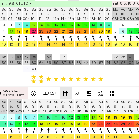
init: 9.8. 01 UTC
init: 8.8. 18 UT
Su
Su
Su
Su
Su
Su
Su
Su
Su
Su
Su
Su
Su
Su
Su
Mo
Mo
Mo
M
9.
9.
9.
9.
9.
9.
9.
9.
9.
9.
9.
9.
9.
9.
9.
10.
10.
10.
10
06h
07h
08h
09h
10h
11h
12h
13h
14h
15h
16h
17h
18h
19h
20h
06h
07h
08h
0
3
4
7
10
17
16
15
15
14
15
15
15
13
11
10
3
5
5
4
4
17
19
19
27
23
23
22
21
22
22
21
21
20
19
3
6
12
1
10
10
11
12
12
14
14
14
14
14
14
14
13
13
13
9
10
10
1
36
42
93
57
98
62
13
22
26
100
59
55
55
25
80
64
59
89
87
83
58
42
50
57
74
82
93
100
6
0.1
0.1
WRF 9 km
CS+
8.8. 2026 18 UTC
Sa
Sa
Sa
Su
Su
Su
Su
Su
Su
Su
Su
Su
Su
Su
Su
Su
Su
Su
S
8.
8.
8.
9.
9.
9.
9.
9.
9.
9.
9.
9.
9.
9.
9.
9.
9.
9.
9
20h
21h
22h
03h
04h
05h
06h
07h
08h
09h
10h
11h
12h
13h
14h
15h
16h
17h
18
7
6
8
8
7
11
10
11
10
12
13
14
17
18
19
19
19
19
1
10
10
13
12
13
18
18
18
18
18
18
19
23
24
25
24
24
24
2
13
14
14
12
12
12
12
12
12
12
13
13
13
14
14
14
13
13
1