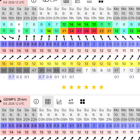
CS+
8.8. 2026 12 UTC
Sa
Sa
Sa
Sa
Sa
Su
Su
Su
Su
Su
Su
Su
Su
Su
Su
Mo
Mo
Mo
M
8.
8.
8.
8.
8.
9.
9.
9.
9.
9.
9.
9.
9.
9.
9.
10.
10.
10.
10
14h
16h
18h
20h
22h
03h
05h
07h
09h
11h
13h
15h
17h
19h
21h
03h
05h
07h
0
8
6
4
7
6
8
9
7
12
14
14
14
13
11
11
7
6
8
11
10
6
11
7
9
16
10
21
24
27
26
25
22
21
12
9
12
1
3.1
3.5
3.6
3.6
3.6
3.3
3.3
3.2
3.1
3.1
3.1
3.1
3
2.9
2.8
2.6
2.5
2.4
2.
13
14
14
13
13
13
13
13
12
12
12
12
12
12
12
11
11
11
1
15
14
13
13
12
10
10
10
10
11
12
13
12
12
12
10
10
9
1
92
92
92
92
47
91
66
88
43
62
46
7
18
8
13
47
7
12
3
-
0.7
0.2
0.1
0.7
0.4
0.1
0.1
0.1
0.1
0.1
GDWPS 25 km
8.8. 2026 12 UTC
Sa
Sa
Sa
Sa
Sa
Su
Su
Su
Su
Su
Su
Su
Su
Su
Su
Mo
Mo
Mo
M
8.
8.
8.
8.
8.
9.
9.
9.
9.
9.
9.
9.
9.
9.
9.
10.
10.
10.
10
14h
16h
18h
20h
22h
03h
05h
07h
09h
11h
13h
15h
17h
19h
21h
03h
05h
07h
0
3.1
3.5
3.6
3.6
3.6
3.3
3.3
3.2
3.1
3.1
3.1
3.1
3
2.9
2.8
2.6
2.5
2.4
2.
13
14
14
13
13
13
13
13
12
12
12
12
12
12
12
11
11
11
1