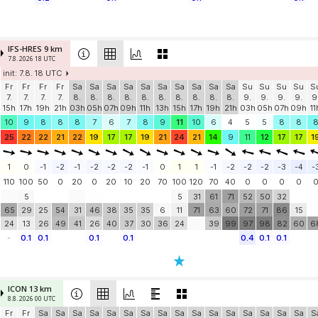
IFS-HRES 9 km
7.8. 2026 18 UTC
init: 7.8. 18 UTC
Fr
Fr
Fr
Fr
Sa
Sa
Sa
Sa
Sa
Sa
Sa
Sa
Sa
Sa
Su
Su
Su
Su
S
7.
7.
7.
7.
8.
8.
8.
8.
8.
8.
8.
8.
8.
8.
9.
9.
9.
9.
9
15h
17h
19h
21h
03h
05h
07h
09h
11h
13h
15h
17h
19h
21h
03h
05h
07h
09h
11
10
9
8
8
8
7
6
7
8
9
11
10
6
4
5
5
8
8
25
22
22
21
22
19
17
17
19
21
24
21
14
9
11
12
17
17
1
1
0
-1
-2
-1
-2
-2
-2
-1
0
1
1
-1
-2
-2
-2
-3
-4
-
110
100
50
0
20
0
20
10
20
70
100
120
70
40
0
0
0
0
5
5
31
61
71
52
50
32
65
29
25
54
31
46
38
35
35
6
11
71
63
60
72
71
86
15
24
13
26
49
41
26
40
37
30
36
24
39
99
97
98
82
60
6
-
0.1
0.1
0.1
0.1
0.4
0.1
0.1
ICON 13 km
8.8. 2026 00 UTC
Fr
Fr
Sa
Sa
Sa
Sa
Sa
Sa
Sa
Sa
Sa
Sa
Sa
Sa
Sa
Sa
Sa
Sa
S