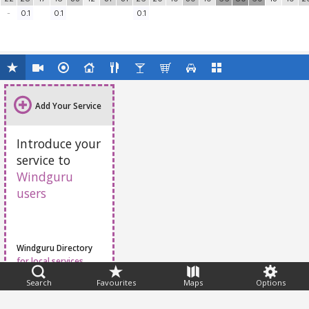
-
0.1
0.1
0.1
Add Your Service
Introduce your
service to
Windguru
users
Windguru Directory
for local services
Search
Favourites
Maps
Options
Feedback
Help
|
FAQ
|
Terms
|
Privacy
|
Advertising
|
Stations
|
App