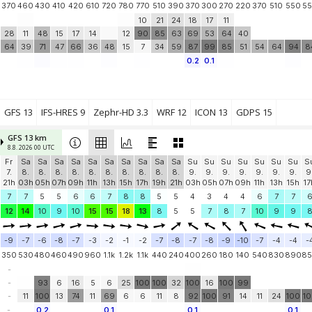
370
460
430
410
420
610
720
780
770
510
390
370
300
270
220
370
510
550
5
10
21
24
18
17
11
28
11
48
15
17
14
12
90
85
63
69
53
64
40
64
39
71
47
66
36
48
15
7
34
59
87
99
85
51
54
64
94
8
0.2
0.1
GFS 13
IFS-HRES 9
Zephr-HD 3.3
WRF 12
ICON 13
GDPS 15
GFS 13 km
8.8. 2026 00 UTC
Fr
Sa
Sa
Sa
Sa
Sa
Sa
Sa
Sa
Sa
Sa
Su
Su
Su
Su
Su
Su
Su
S
7.
8.
8.
8.
8.
8.
8.
8.
8.
8.
8.
9.
9.
9.
9.
9.
9.
9.
9
21h
03h
05h
07h
09h
11h
13h
15h
17h
19h
21h
03h
05h
07h
09h
11h
13h
15h
17
7
7
5
5
6
6
7
8
8
5
5
4
3
4
4
6
7
7
12
14
10
9
10
15
15
18
13
8
5
5
7
8
7
10
9
9
-9
-7
-6
-8
-7
-3
-2
-1
-2
-7
-8
-7
-8
-9
-10
-7
-4
-4
-
350
530
480
460
490
960
1.1k
1.2k
1.1k
440
240
400
260
180
140
540
830
890
8
-
-
93
6
16
5
6
25
100
100
32
100
16
100
99
-
11
100
13
74
11
69
6
6
11
8
92
100
91
14
11
24
100
1
-
0.2
0.1
0.1
0.1