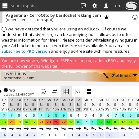
search spots...
en
Argentina - CerroOtto by barilochetrekking.com
(other user's custom spot)
We have detected that you are using an AdBLock. Of course we
understand that advertising can be annoying, but it allows us to offer
weather information for "free". Please consider whitelisting Windguru in
your Ad blocker to help us keep the free site available. You can also
subscribe to PRO version
and enjoy ad-free site with more features.
You are now viewing Windguru FREE version, upgrade to PRO and enjoy
the full power of this website!
Las Victorias
21.6 knots
Las Victorias
(9.3 km)
Refugio Lynch
12.7 knots
CIAV Lynch
(9 km)
WG
Updated: 8.8. 05:07 GMT
Lomas del Cauquen
4.8 knots
Fr
Sa
Sa
Sa
Sa
Sa
Sa
Sa
Sa
Sa
Sa
Su
Su
Su
Su
Su
Su
Su
S
Lomas del Cauquen
(2.8 km)
7.
8.
8.
8.
8.
8.
8.
8.
8.
8.
8.
9.
9.
9.
9.
9.
9.
9.
9
More stations:
21h
03h
05h
07h
09h
11h
13h
15h
17h
19h
21h
03h
05h
07h
09h
11h
13h
15h
17
El Choike - Bariloche
8.5 knots
7
7
6
6
6
7
8
9
9
6
4
3
4
6
6
7
8
8
MeteoStar Team
(12.8 km)
16
21
18
16
17
21
23
25
22
17
10
7
9
12
13
16
17
17
1
ProteccionCivilVLA2
0 knots
MeteoStar
(47.9 km)
-4
-4
-4
-4
-4
-2
-1
0
0
-3
-4
-4
-5
-6
-6
-5
-3
-3
-
Add your station...