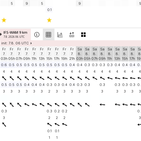
5
9
5
9
0.1
IFS-WAM 9 km
7.8. 2026 06 UTC
init: 7.8. 06 UTC
Fr
Fr
Fr
Fr
Fr
Fr
Fr
Fr
Fr
Fr
Sa
Sa
Sa
Sa
Sa
Sa
Sa
Sa
S
7.
7.
7.
7.
7.
7.
7.
7.
7.
7.
8.
8.
8.
8.
8.
8.
8.
8.
8
03h
05h
07h
09h
11h
13h
15h
17h
19h
21h
03h
05h
07h
09h
11h
13h
15h
17h
19
0.6
0.5
0.5
0.5
0.5
0.5
0.5
0.5
0.5
0.4
0.4
0.3
0.3
0.3
0.3
0.4
0.4
0.4
0.
4
4
4
4
4
4
4
4
4
4
4
4
4
4
4
4
4
4
4
0.5
0.5
0.5
0.4
0.4
0.4
0.3
0.3
0.4
0.4
0.3
0.3
0.3
0.3
0.3
0.3
0.
3
3
3
3
3
3
2
3
3
3
3
3
3
3
3
3
3
0.3
0.3
0.2
0.2
0.
3
2
2
2
3
0.1
0.1
1
1