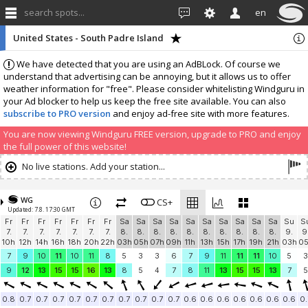
search spots...
en
United States - South Padre Island
We have detected that you are using an AdBLock. Of course we
understand that advertising can be annoying, but it allows us to offer
weather information for "free". Please consider whitelisting Windguru in
your Ad blocker to help us keep the free site available. You can also
subscribe to PRO version
and enjoy ad-free site with more features.
You are now viewing Windguru FREE version, upgrade to PRO and enjoy
the full power of this website!
No live stations. Add your station...
WG
CS+
Updated: 7.8. 17:30 GMT
Fr
Fr
Fr
Fr
Fr
Fr
Fr
Sa
Sa
Sa
Sa
Sa
Sa
Sa
Sa
Sa
Sa
Su
S
7.
7.
7.
7.
7.
7.
7.
8.
8.
8.
8.
8.
8.
8.
8.
8.
8.
9.
9
10h
12h
14h
16h
18h
20h
22h
03h
05h
07h
09h
11h
13h
15h
17h
19h
21h
03h
0
7
9
10
11
10
11
8
5
3
3
6
7
9
11
11
11
10
5
3
9
12
13
15
15
16
13
8
5
4
7
8
11
13
15
15
13
7
5
0.8
0.7
0.7
0.7
0.7
0.7
0.7
0.7
0.7
0.7
0.7
0.6
0.6
0.6
0.6
0.6
0.6
0.6
0.