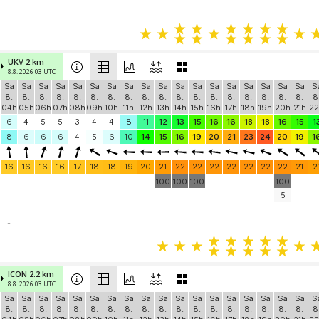
-
UKV 2 km
8.8. 2026 03 UTC
Sa
Sa
Sa
Sa
Sa
Sa
Sa
Sa
Sa
Sa
Sa
Sa
Sa
Sa
Sa
Sa
Sa
Sa
S
8.
8.
8.
8.
8.
8.
8.
8.
8.
8.
8.
8.
8.
8.
8.
8.
8.
8.
8
04h
05h
06h
07h
08h
09h
10h
11h
12h
13h
14h
15h
16h
17h
18h
19h
20h
21h
22
6
4
5
5
3
4
4
8
11
12
13
15
16
16
18
18
16
15
1
8
6
6
6
4
5
6
10
14
15
16
19
20
21
23
24
20
19
1
16
16
16
16
17
18
18
19
20
21
22
22
22
22
22
22
22
21
2
100
100
100
100
5
-
ICON 2.2 km
8.8. 2026 03 UTC
Sa
Sa
Sa
Sa
Sa
Sa
Sa
Sa
Sa
Sa
Sa
Sa
Sa
Sa
Sa
Sa
Sa
Sa
S
8.
8.
8.
8.
8.
8.
8.
8.
8.
8.
8.
8.
8.
8.
8.
8.
8.
8.
8