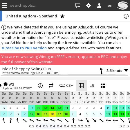
search spots...
en
United Kingdom - Southend
We have detected that you are using an AdBLock. Of course we
understand that advertising can be annoying, but it allows us to offer
weather information for "free". Please consider whitelisting Windguru in
your Ad blocker to help us keep the free site available. You can also
subscribe to PRO version
and enjoy ad-free site with more features.
You are now viewing Windguru FREE version, upgrade to PRO and enjoy
the full power of this website!
Isle of Sheppey Sailing Club
3.6 knots
https://www.iossailingclub.com/
(8.1 km)
Sheerness • www.iossc.org.uk
3.5 knots
IOS Sailing Community
(8.2 km)
WG
CS+
Updated: 8.8. 06:07 GMT
Leigh-on-Sea
0.3 knots
Sa
Sa
Sa
Sa
Sa
Sa
Sa
Sa
Sa
Sa
Su
Su
Su
Su
Su
Su
Su
Su
S
Essex Yacht Club
(5.6 km)
8.
8.
8.
8.
8.
8.
8.
8.
8.
8.
9.
9.
9.
9.
9.
9.
9.
9.
9
Southend-on-Sea
0 knots
04h
06h
08h
10h
12h
14h
16h
18h
20h
22h
03h
05h
07h
09h
11h
13h
15h
17h
19
TEYC Jetty
(3.8 km)
6
4
4
4
9
12
13
14
13
11
3
3
3
3
4
8
10
10
More stations:
7
7
6
7
12
16
17
18
17
16
6
4
5
5
5
10
13
13
1
Royal Corinthian Yacht Club Burnham-on-Crouch
0.2 knots
RCYCBurnham
(15.8 km)
0.2
0.4
0.5
0.4
0.4
0.4
0.2
0.2
0.2
0.2
0.
Maylandsea
0 knots