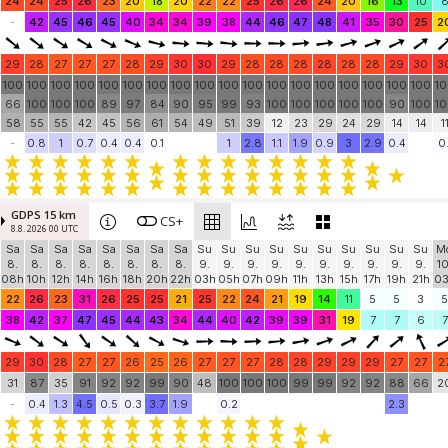
24
24
25
26
23
20
18
20
22
22
25
26
26
24
20
16
13
10
-
42
45
46
45
40
34
34
39
38
44
46
47
48
41
35
30
25
2
29
28
27
27
27
28
29
30
30
29
28
28
28
28
28
28
29
30
3
100
100
100
100
100
100
100
100
100
100
100
100
100
100
100
100
100
100
1
66
100
100
100
89
97
84
90
95
99
93
100
100
100
100
100
90
100
1
58
55
55
42
45
56
61
54
49
51
39
12
23
29
24
29
14
14
1
-
0.8
1
0.7
0.4
0.4
0.1
1
2.8
1.1
1.9
0.9
3
2.9
0.4
0.
GDPS 15 km
CS+
8.8. 2026 00 UTC
Sa
Sa
Sa
Sa
Sa
Sa
Sa
Sa
Su
Su
Su
Su
Su
Su
Su
Su
Su
Su
M
8.
8.
8.
8.
8.
8.
8.
8.
9.
9.
9.
9.
9.
9.
9.
9.
9.
9.
10
08h
10h
12h
14h
16h
18h
20h
22h
03h
05h
07h
09h
11h
13h
15h
17h
19h
21h
0
22
26
23
31
26
25
25
21
25
22
24
21
19
14
11
5
5
3
5
38
42
37
47
45
44
43
34
44
40
42
39
39
31
19
7
7
6
7
29
30
28
27
27
26
25
26
27
27
27
28
28
29
29
29
27
27
2
31
87
35
91
92
92
99
90
48
100
100
100
99
99
92
92
88
66
2
-
0.4
1.3
4.5
0.5
0.3
3.7
1.9
0.2
2.3