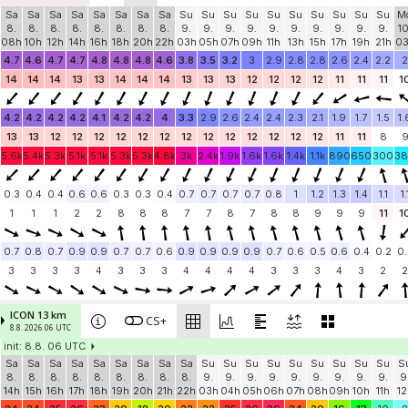
Sa
Sa
Sa
Sa
Sa
Sa
Sa
Sa
Su
Su
Su
Su
Su
Su
Su
Su
Su
Su
M
8.
8.
8.
8.
8.
8.
8.
8.
9.
9.
9.
9.
9.
9.
9.
9.
9.
9.
10
08h
10h
12h
14h
16h
18h
20h
22h
03h
05h
07h
09h
11h
13h
15h
17h
19h
21h
0
4.7
4.6
4.7
4.7
4.8
4.8
4.8
4.6
3.8
3.5
3.2
3
2.9
2.8
2.8
2.6
2.4
2.2
2
14
14
14
13
13
14
14
14
13
13
13
12
12
12
12
11
11
11
1
4.2
4.2
4.2
4.2
4.1
4.2
4.2
4
3.3
2.9
2.6
2.4
2.4
2.3
2.1
1.9
1.7
1.5
1.
13
13
12
12
12
12
12
12
12
12
12
12
12
12
12
11
11
8
5.6k
5.4k
5.3k
5.1k
5.1k
5.3k
5.3k
4.8k
3k
2.4k
1.9k
1.6k
1.6k
1.4k
1.1k
890
650
300
3
0.3
0.4
0.4
0.6
0.6
0.3
0.3
0.4
0.7
0.7
0.7
0.7
0.8
1
1.2
1.3
1.4
1.1
1.
1
1
1
2
2
8
8
8
7
7
8
7
8
8
9
9
9
11
1
0.7
0.8
0.7
0.9
0.9
0.7
0.7
0.6
0.9
0.9
0.9
0.9
0.7
0.6
0.5
0.6
0.4
0.2
0.
3
3
3
3
4
3
3
3
4
4
4
4
3
3
3
4
3
2
2
ICON 13 km
CS+
8.8. 2026 06 UTC
init: 8.8. 06 UTC
Sa
Sa
Sa
Sa
Sa
Sa
Sa
Sa
Sa
Su
Su
Su
Su
Su
Su
Su
Su
Su
S
8.
8.
8.
8.
8.
8.
8.
8.
8.
9.
9.
9.
9.
9.
9.
9.
9.
9.
9
14h
15h
16h
17h
18h
19h
20h
21h
22h
03h
04h
05h
06h
07h
08h
09h
10h
11h
12