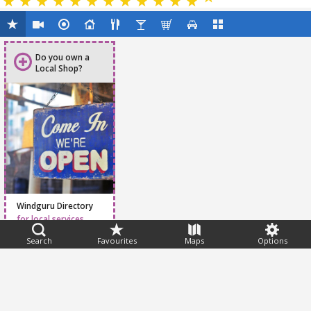
Do you own a
Local Shop?
Windguru Directory
for local services
Search
Favourites
Maps
Options
Feedback
Help
|
FAQ
|
Terms
|
Privacy
|
Advertising
|
Stations
|
App
© 2026 Windguru