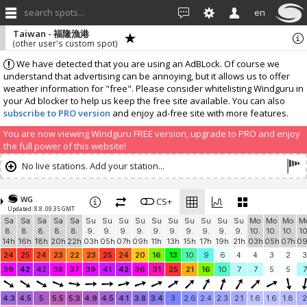
search spots...
en
Taiwan - 福隆漁港
(other user's custom spot)
We have detected that you are using an AdBLock. Of course we
understand that advertising can be annoying, but it allows us to offer
weather information for "free". Please consider whitelisting Windguru in
your Ad blocker to help us keep the free site available. You can also
subscribe to PRO version
and enjoy ad-free site with more features.
You are now viewing Windguru FREE version, upgrade to PRO and enjoy
the full power of this website!
No live stations. Add your station...
WG
CS+
Updated: 8.8. 09:35 GMT
Sa
Sa
Sa
Sa
Sa
Su
Su
Su
Su
Su
Su
Su
Su
Su
Su
Mo
Mo
Mo
M
8.
8.
8.
8.
8.
9.
9.
9.
9.
9.
9.
9.
9.
9.
9.
10.
10.
10.
10
14h
16h
18h
20h
22h
03h
05h
07h
09h
11h
13h
15h
17h
19h
21h
03h
05h
07h
0
24
25
24
23
22
23
25
24
20
16
13
10
9
6
4
4
3
2
3
39
42
42
38
37
39
41
42
36
31
25
21
16
10
7
7
5
5
7
4.3
4.5
5
5.5
5.3
4.9
4.5
4.1
3.8
3.4
3
2.6
2.4
2.3
2.1
1.6
1.6
1.8
2