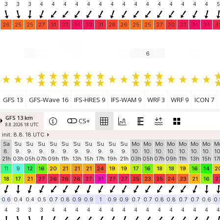
3
3
3
4
4
4
4
4
4
4
4
4
4
4
4
4
4
4
5
26
25
25
27
31
33
34
33
31
28
26
25
25
27
30
33
34
34
3
6
GFS 13
GFS-Wave 16
IFS-HRES 9
IFS-WAM 9
WRF 3
WRF 9
ICON 7
GFS 13 km
CS+
8.8. 2026 18 UTC
init: 8.8. 18 UTC
Sa
Su
Su
Su
Su
Su
Su
Su
Su
Su
Su
Mo
Mo
Mo
Mo
Mo
Mo
Mo
M
8.
9.
9.
9.
9.
9.
9.
9.
9.
9.
9.
10.
10.
10.
10.
10.
10.
10.
10
21h
03h
05h
07h
09h
11h
13h
15h
17h
19h
21h
03h
05h
07h
09h
11h
13h
15h
17
11
9
12
16
20
21
21
21
24
19
19
17
16
18
18
19
16
14
2
18
17
21
27
26
26
26
27
31
27
27
25
23
25
24
23
21
16
2
0.6
0.4
0.4
0.5
0.7
0.8
0.9
0.9
1
0.9
0.9
0.7
0.7
0.8
0.8
0.7
0.7
0.6
0.
4
3
3
3
4
4
4
4
4
4
4
4
4
4
4
4
4
4
4