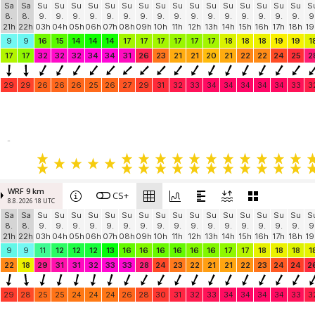
Sa
Sa
Su
Su
Su
Su
Su
Su
Su
Su
Su
Su
Su
Su
Su
Su
Su
Su
S
8.
8.
9.
9.
9.
9.
9.
9.
9.
9.
9.
9.
9.
9.
9.
9.
9.
9.
9
21h
22h
03h
04h
05h
06h
07h
08h
09h
10h
11h
12h
13h
14h
15h
16h
17h
18h
19
9
9
16
15
14
14
14
17
17
17
17
17
17
18
18
18
19
19
1
17
17
32
32
32
34
34
31
26
23
21
21
20
21
22
22
24
25
2
29
29
26
26
26
25
26
27
29
31
32
33
34
34
34
34
34
33
3
-
WRF 9 km
CS+
8.8. 2026 18 UTC
Sa
Sa
Su
Su
Su
Su
Su
Su
Su
Su
Su
Su
Su
Su
Su
Su
Su
Su
S
8.
8.
9.
9.
9.
9.
9.
9.
9.
9.
9.
9.
9.
9.
9.
9.
9.
9.
9
21h
22h
03h
04h
05h
06h
07h
08h
09h
10h
11h
12h
13h
14h
15h
16h
17h
18h
19
9
9
11
12
12
12
13
16
16
16
16
16
16
17
17
18
18
18
1
22
18
29
31
31
32
33
33
28
24
23
22
21
21
22
23
24
24
2
29
28
25
25
24
24
24
26
28
30
31
32
33
34
34
34
34
33
3