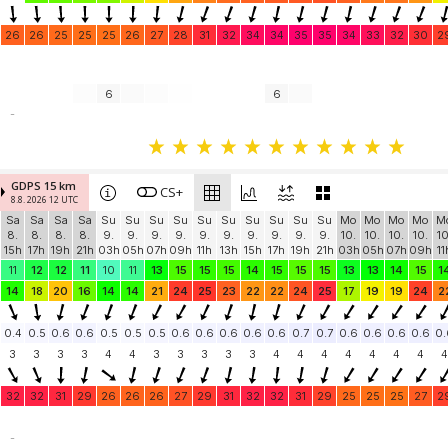
26
26
25
25
25
26
27
28
31
32
34
34
35
35
34
33
32
30
2
6
6
-
GDPS 15 km
CS+
8.8. 2026 12 UTC
Sa
Sa
Sa
Sa
Su
Su
Su
Su
Su
Su
Su
Su
Su
Su
Mo
Mo
Mo
Mo
M
8.
8.
8.
8.
9.
9.
9.
9.
9.
9.
9.
9.
9.
9.
10.
10.
10.
10.
10
15h
17h
19h
21h
03h
05h
07h
09h
11h
13h
15h
17h
19h
21h
03h
05h
07h
09h
11
11
12
12
11
10
11
13
15
15
15
14
15
15
15
13
13
14
15
1
14
18
20
16
14
14
21
24
25
23
22
22
24
25
17
19
19
24
2
0.4
0.5
0.6
0.6
0.5
0.5
0.5
0.6
0.6
0.6
0.6
0.6
0.7
0.7
0.6
0.6
0.6
0.6
0.
3
3
3
3
4
4
3
3
3
3
3
4
4
4
4
4
4
4
4
32
32
31
29
26
26
26
27
29
31
32
32
31
29
25
25
25
27
2
-