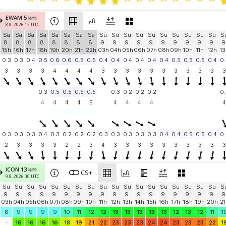
EWAM 5 km
8.8. 2026 12 UTC
Sa
Sa
Sa
Sa
Sa
Sa
Sa
Sa
Su
Su
Su
Su
Su
Su
Su
Su
Su
Su
S
8.
8.
8.
8.
8.
8.
8.
8.
9.
9.
9.
9.
9.
9.
9.
9.
9.
9.
9
15h
16h
17h
18h
19h
20h
21h
22h
03h
04h
05h
06h
07h
08h
09h
10h
11h
12h
13
0.3
0.3
0.4
0.5
0.6
0.6
0.5
0.5
0.4
0.4
0.4
0.4
0.4
0.4
0.5
0.5
0.5
0.4
0.
3
3
3
3
4
4
4
4
3
3
3
3
3
3
3
3
3
3
3
0.3
0.5
0.5
0.5
0.5
0.3
0.2
0.2
0.2
0.
4
4
4
4
5
4
4
4
4
4
0.3
0.3
0.3
0.4
0.3
0.2
0.2
0.2
0.3
0.3
0.3
0.3
0.3
0.4
0.4
0.5
0.5
0.4
0.
2
3
3
3
3
2
2
3
4
3
3
3
3
3
3
3
3
3
3
ICON 13 km
CS+
9.8. 2026 00 UTC
Su
Su
Su
Su
Su
Su
Su
Su
Su
Su
Su
Su
Su
Su
Su
Su
Su
Su
S
9.
9.
9.
9.
9.
9.
9.
9.
9.
9.
9.
9.
9.
9.
9.
9.
9.
9.
9
03h
04h
05h
06h
07h
08h
09h
10h
11h
12h
13h
14h
15h
16h
17h
18h
19h
20h
21
8
9
9
9
9
10
11
12
12
13
13
13
13
13
12
13
12
11
1
-
16
16
16
16
18
19
21
22
23
23
23
24
24
23
23
23
22
1