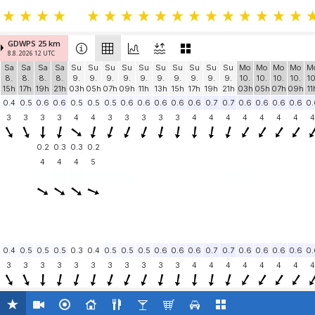
GDWPS 25 km
8.8. 2026 12 UTC
Sa
Sa
Sa
Sa
Su
Su
Su
Su
Su
Su
Su
Su
Su
Su
Mo
Mo
Mo
Mo
M
8.
8.
8.
8.
9.
9.
9.
9.
9.
9.
9.
9.
9.
9.
10.
10.
10.
10.
10
15h
17h
19h
21h
03h
05h
07h
09h
11h
13h
15h
17h
19h
21h
03h
05h
07h
09h
11
0.4
0.5
0.6
0.6
0.5
0.5
0.5
0.6
0.6
0.6
0.6
0.6
0.7
0.7
0.6
0.6
0.6
0.6
0.
3
3
3
3
4
4
3
3
3
3
3
4
4
4
4
4
4
4
4
0.2
0.3
0.3
0.2
4
4
4
5
0.4
0.5
0.5
0.5
0.3
0.4
0.5
0.5
0.5
0.6
0.6
0.6
0.7
0.7
0.6
0.6
0.6
0.6
0.
3
3
3
3
3
3
3
3
3
3
3
4
4
4
4
4
4
4
4