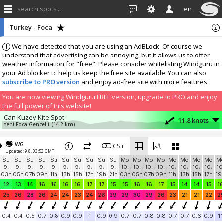
search spots...
en
Turkey - Foca
We have detected that you are using an AdBLock. Of course we
understand that advertising can be annoying, but it allows us to offer
weather information for "free". Please consider whitelisting Windguru in
your Ad blocker to help us keep the free site available. You can also
subscribe to PRO version
and enjoy ad-free site with more features.
You are now viewing Windguru FREE version, upgrade to PRO and enjoy
the full power of this website!
Can Kuzey Kite Spot
11.8 knots
Yeni Foca Gencelli
(14.2 km)
More stations:
WG
Urla, DUOTONE PRO CENTER
CS+
13.4 knots
Updated: 9.8. 03:53 GMT
UKC-DuotoneProCenter
(37.9 km)
Su
Su
Su
Su
Su
Su
Su
Su
Su
Su
Mo
Mo
Mo
Mo
Mo
Mo
Mo
Mo
M
UrlaSurfHouse
13.2 knots
9.
9.
9.
9.
9.
9.
9.
9.
9.
9.
10.
10.
10.
10.
10.
10.
10.
10.
10
USH
(38.3 km)
03h
05h
07h
09h
11h
13h
15h
17h
19h
21h
03h
05h
07h
09h
11h
13h
15h
17h
19
Add your station...
12
13
14
16
16
16
16
17
17
15
15
16
16
17
15
14
14
15
1
25
26
28
26
24
24
23
24
26
29
29
30
29
26
23
21
21
22
2
0.4
0.4
0.5
0.7
0.8
0.9
0.9
1
0.9
0.9
0.7
0.7
0.8
0.8
0.7
0.7
0.6
0.9
1.