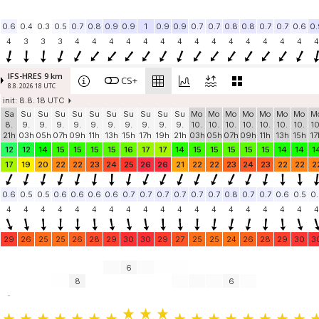
0.6
0.4
0.3
0.5
0.7
0.8
0.9
0.9
1
0.9
0.9
0.7
0.7
0.8
0.8
0.7
0.7
0.6
0.
4
3
3
3
4
4
4
4
4
4
4
4
4
4
4
4
4
4
4
IFS-HRES 9 km
CS+
8.8. 2026 18 UTC
init: 8.8. 18 UTC
Sa
Su
Su
Su
Su
Su
Su
Su
Su
Su
Su
Mo
Mo
Mo
Mo
Mo
Mo
Mo
M
8.
9.
9.
9.
9.
9.
9.
9.
9.
9.
9.
10.
10.
10.
10.
10.
10.
10.
10
21h
03h
05h
07h
09h
11h
13h
15h
17h
19h
21h
03h
05h
07h
09h
11h
13h
15h
17
12
12
14
15
15
15
15
16
17
17
14
15
15
15
15
15
14
14
1
17
19
20
22
22
23
24
25
26
26
21
22
22
23
24
23
22
22
2
0.6
0.5
0.5
0.6
0.6
0.6
0.6
0.7
0.7
0.7
0.7
0.7
0.7
0.8
0.7
0.7
0.6
0.5
0.
4
4
4
4
4
4
4
4
4
4
4
4
4
4
4
4
4
4
4
29
26
25
25
26
28
29
30
30
29
27
25
25
24
26
28
29
30
3
6
8
6
-