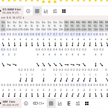
IFS-WAM 9 km
8.8. 2026 18 UTC
init: 8.8. 18 UTC
Sa
Su
Su
Su
Su
Su
Su
Su
Su
Su
Su
Mo
Mo
Mo
Mo
Mo
Mo
Mo
M
8.
9.
9.
9.
9.
9.
9.
9.
9.
9.
9.
10.
10.
10.
10.
10.
10.
10.
10
21h
03h
05h
07h
09h
11h
13h
15h
17h
19h
21h
03h
05h
07h
09h
11h
13h
15h
17
0.6
0.5
0.5
0.6
0.6
0.6
0.6
0.7
0.7
0.7
0.7
0.7
0.7
0.8
0.7
0.7
0.6
0.5
0.
4
4
4
4
4
4
4
4
4
4
4
4
4
4
4
4
4
4
4
0.5
0.2
0.2
0.4
0.3
0.4
0.4
0.4
0.3
0.3
0.2
0.2
0.3
0.2
4
2
3
4
4
4
4
4
4
4
4
4
4
4
0.2
0.2
0.2
0.2
0.2
0.2
0.2
0.2
0.2
0.2
0.2
0.2
0.
1
1
1
1
1
1
1
1
1
1
1
1
2
0.2
0.4
0.3
0.4
0.4
0.3
0.4
0.4
0.3
0.4
0.3
0.4
0.5
0.5
0.5
0.4
0.3
0.4
0.
2
3
2
2
2
2
2
2
2
2
2
2
2
2
2
2
2
3
3
WRF 3 km
CS+
8.8. 2026 18 UTC