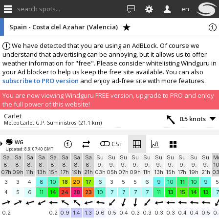
search spots...
en
Spain - Costa del Azahar (Valencia)
We have detected that you are using an AdBLock. Of course we
understand that advertising can be annoying, but it allows us to offer
weather information for "free". Please consider whitelisting Windguru in
your Ad blocker to help us keep the free site available. You can also
subscribe to PRO version
and enjoy ad-free site with more features.
You are now viewing Windguru FREE version, upgrade to PRO and enjoy
the full power of this website!
Carlet
0.5 knots
MeteoCarlet G.P. Suministros
(21.1 km)
More stations:
WG
Benimodo
CS+
2 knots
Updated: 8.8. 07:40 GMT
MeteoBenimodo
(23.4 km)
Sa
Sa
Sa
Sa
Sa
Sa
Sa
Sa
Su
Su
Su
Su
Su
Su
Su
Su
Su
Su
M
Carlet Caseta del Banc
2.9 knots
8.
8.
8.
8.
8.
8.
8.
8.
9.
9.
9.
9.
9.
9.
9.
9.
9.
9.
10
MeteoCarlet Caseta del Banc
(26.6 km)
07h
09h
11h
13h
15h
17h
19h
21h
03h
05h
07h
09h
11h
13h
15h
17h
19h
21h
0
Pobla Marina
3.7 knots
3
3
4
8
10
18
20
17
6
3
5
5
6
9
10
11
10
9
5
Winterkite
(29.1 km)
4
5
6
11
14
24
28
23
10
7
7
7
7
11
13
15
14
13
7
Playa de l'Ahuir
4.1 knots
Gandia Surf
(32.2 km)
0.2
0.2
0.9
1.4
1.3
0.6
0.5
0.4
0.3
0.3
0.3
0.3
0.4
0.4
0.5
0.
BonVol Milagrosa
4.1 knots