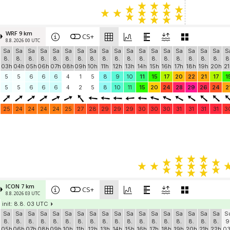
WRF 9 km
CS+
8.8. 2026 00 UTC
Sa
Sa
Sa
Sa
Sa
Sa
Sa
Sa
Sa
Sa
Sa
Sa
Sa
Sa
Sa
Sa
Sa
Sa
S
8.
8.
8.
8.
8.
8.
8.
8.
8.
8.
8.
8.
8.
8.
8.
8.
8.
8.
8
03h
04h
05h
06h
07h
08h
09h
10h
11h
12h
13h
14h
15h
16h
17h
18h
19h
20h
21
5
5
6
6
6
4
1
5
8
9
10
11
15
17
20
22
21
17
1
5
5
6
6
6
4
2
5
8
10
11
15
20
24
28
29
26
24
2
25
24
24
24
24
25
27
28
29
29
29
30
30
30
31
31
31
31
3
ICON 7 km
CS+
8.8. 2026 03 UTC
init: 8.8. 03 UTC
Sa
Sa
Sa
Sa
Sa
Sa
Sa
Sa
Sa
Sa
Sa
Sa
Sa
Sa
Sa
Sa
Sa
Sa
S
8.
8.
8.
8.
8.
8.
8.
8.
8.
8.
8.
8.
8.
8.
8.
8.
8.
8.
9
05h
06h
07h
08h
09h
10h
11h
12h
13h
14h
15h
16h
17h
18h
19h
20h
21h
22h
0