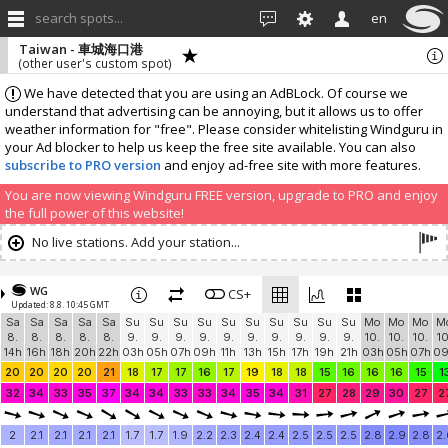
search spots...
en
Taiwan - 車城海口港
(other user's custom spot)
We have detected that you are using an AdBLock. Of course we
understand that advertising can be annoying, but it allows us to offer
weather information for "free". Please consider whitelisting Windguru in
your Ad blocker to help us keep the free site available. You can also
subscribe to PRO version
and enjoy ad-free site with more features.
You are now viewing Windguru FREE version, upgrade to PRO and enjoy
the full power of this website!
No live stations. Add your station...
WG
CS+
Updated: 8.8. 10:45 GMT
Sa
Sa
Sa
Sa
Sa
Su
Su
Su
Su
Su
Su
Su
Su
Su
Su
Mo
Mo
Mo
M
8.
8.
8.
8.
8.
9.
9.
9.
9.
9.
9.
9.
9.
9.
9.
10.
10.
10.
10
14h
16h
18h
20h
22h
03h
05h
07h
09h
11h
13h
15h
17h
19h
21h
03h
05h
07h
0
20
20
20
20
21
18
17
17
16
17
19
18
18
15
16
16
16
15
1
32
34
33
35
37
34
34
33
33
34
35
34
31
27
28
29
30
27
2
2
2.1
2.1
2.1
2.1
1.7
1.7
1.9
2.2
2.3
2.4
2.4
2.5
2.5
2.5
2.8
2.9
2.8
2.