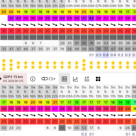
8.
8.
8.
8.
8.
8.
8.
8.
8.
9.
9.
9.
9.
9.
9.
9.
9.
9.
9
14h
15h
16h
17h
18h
19h
20h
21h
22h
03h
04h
05h
06h
07h
08h
09h
10h
11h
12
20
20
19
18
17
18
18
18
18
19
19
20
18
18
18
18
18
17
1
-
41
40
38
35
38
39
39
40
39
40
41
42
38
37
37
37
38
3
31
31
31
30
30
29
30
30
30
29
29
29
29
29
29
29
30
30
3
100
100
100
98
100
100
100
100
100
92
100
100
100
100
100
100
100
100
1
9
9
7
29
25
61
81
74
35
53
39
35
38
4
51
47
47
44
37
30
21
21
19
54
46
56
63
76
77
67
58
60
6
-
0.1
0.5
0.8
0.4
0.2
0.3
0.
GDPS 15 km
CS+
8.8. 2026 00 UTC
Sa
Sa
Sa
Sa
Sa
Sa
Sa
Sa
Su
Su
Su
Su
Su
Su
Su
Su
Su
Su
M
8.
8.
8.
8.
8.
8.
8.
8.
9.
9.
9.
9.
9.
9.
9.
9.
9.
9.
10
08h
10h
12h
14h
16h
18h
20h
22h
03h
05h
07h
09h
11h
13h
15h
17h
19h
21h
0
17
18
18
19
20
19
18
21
17
17
15
17
17
17
17
16
14
13
1
28
30
29
30
31
32
30
37
33
31
29
30
30
29
28
27
24
24
1
29
29
30
30
30
30
30
30
28
28
28
29
30
30
30
30
29
29
2
43
23
20
8
8
95
10
45
52
17
8
9
26
8
-
0.2
0.1
0.1
0.