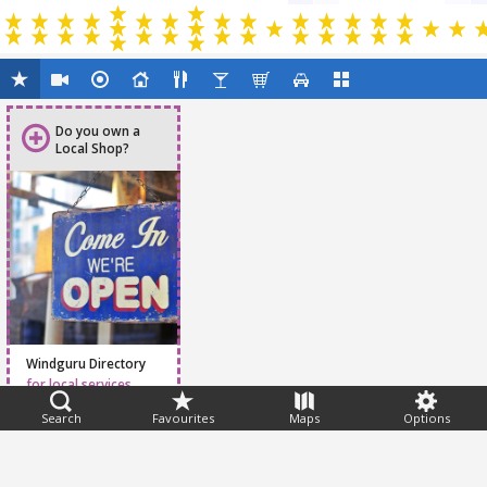
Do you own a
Local Shop?
Windguru Directory
for local services
Search
Favourites
Maps
Options
Feedback
Help
|
FAQ
|
Terms
|
Privacy
|
Advertising
|
Stations
|
App
© 2026 Windguru