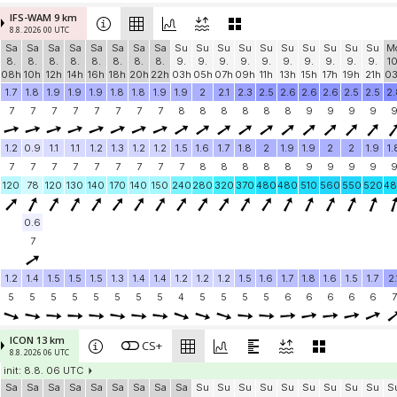
IFS-WAM 9 km
8.8. 2026 00 UTC
Sa
Sa
Sa
Sa
Sa
Sa
Sa
Sa
Su
Su
Su
Su
Su
Su
Su
Su
Su
Su
M
8.
8.
8.
8.
8.
8.
8.
8.
9.
9.
9.
9.
9.
9.
9.
9.
9.
9.
10
08h
10h
12h
14h
16h
18h
20h
22h
03h
05h
07h
09h
11h
13h
15h
17h
19h
21h
0
1.7
1.8
1.9
1.9
1.9
1.8
1.8
1.9
1.9
2
2.1
2.3
2.5
2.6
2.6
2.6
2.5
2.5
2.
7
7
7
7
7
7
7
7
8
8
8
8
8
8
9
9
9
9
1.2
0.9
1.1
1.1
1.2
1.3
1.2
1.2
1.5
1.6
1.7
1.8
2
1.9
1.9
2
2
1.9
1.
7
7
7
7
7
7
7
7
7
8
8
8
8
8
9
9
9
9
120
78
120
130
140
170
140
150
240
280
320
370
480
480
510
560
550
520
4
0.6
7
1.2
1.4
1.5
1.5
1.5
1.3
1.4
1.4
1.2
1.2
1.2
1.5
1.6
1.7
1.8
1.6
1.5
1.7
2.
5
5
5
5
5
5
5
5
4
5
5
5
5
6
6
6
6
6
7
ICON 13 km
CS+
8.8. 2026 06 UTC
init: 8.8. 06 UTC
Sa
Sa
Sa
Sa
Sa
Sa
Sa
Sa
Sa
Su
Su
Su
Su
Su
Su
Su
Su
Su
S