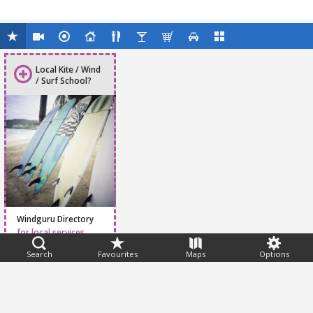
Local Kite / Wind
/ Surf School?
Windguru Directory
for local services
Search
Favourites
Maps
Options
Feedback
Help
|
FAQ
|
Terms
|
Privacy
|
Advertising
|
Stations
|
App
© 2026 Windguru