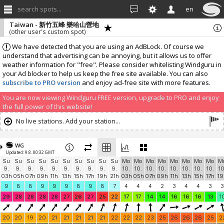
search spots...
en
Taiwan - 新竹五峰 樂哈山營地
(other user's custom spot)
We have detected that you are using an AdBLock. Of course we
understand that advertising can be annoying, but it allows us to offer
weather information for "free". Please consider whitelisting Windguru in
your Ad blocker to help us keep the free site available. You can also
subscribe to PRO version
and enjoy ad-free site with more features.
You are now viewing Windguru FREE version, upgrade to PRO and enjoy
the full power of this website!
No live stations. Add your station...
WG
Updated: 9.8. 00:32 GMT
Su
Su
Su
Su
Su
Su
Su
Su
Su
Su
Mo
Mo
Mo
Mo
Mo
Mo
Mo
Mo
M
9.
9.
9.
9.
9.
9.
9.
9.
9.
9.
10.
10.
10.
10.
10.
10.
10.
10.
10
03h
05h
07h
09h
11h
13h
15h
17h
19h
21h
03h
05h
07h
09h
11h
13h
15h
17h
19
9
8
8
9
9
9
8
9
8
7
4
4
4
2
3
4
4
3
3
29
28
28
28
28
27
26
27
25
22
17
17
14
14
16
16
16
13
1
20
20
19
20
21
21
21
21
21
22
22
22
23
25
26
26
26
25
2