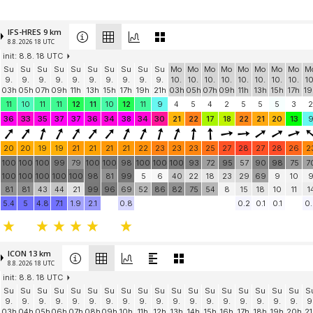
IFS-HRES 9 km
8.8. 2026 18 UTC
init: 8.8. 18 UTC
Su
Su
Su
Su
Su
Su
Su
Su
Su
Su
Mo
Mo
Mo
Mo
Mo
Mo
Mo
Mo
M
9.
9.
9.
9.
9.
9.
9.
9.
9.
9.
10.
10.
10.
10.
10.
10.
10.
10.
10
03h
05h
07h
09h
11h
13h
15h
17h
19h
21h
03h
05h
07h
09h
11h
13h
15h
17h
19
11
10
11
11
12
11
10
12
11
9
4
5
4
2
5
5
5
3
2
36
33
35
37
37
36
34
38
34
30
21
22
17
18
22
21
20
13
20
20
19
19
21
21
21
21
22
23
23
23
25
27
28
27
28
26
2
100
100
100
99
79
100
100
98
100
100
100
93
72
95
57
90
98
75
7
100
100
100
100
100
98
81
99
5
6
40
22
18
23
29
69
9
10
81
81
43
44
21
99
96
69
52
86
82
75
54
8
15
18
10
11
1
5.4
5
4.8
7.1
1.9
2.1
0.8
0.2
0.1
0.1
0.
ICON 13 km
8.8. 2026 18 UTC
init: 8.8. 18 UTC
Su
Su
Su
Su
Su
Su
Su
Su
Su
Su
Su
Su
Su
Su
Su
Su
Su
Su
S
9.
9.
9.
9.
9.
9.
9.
9.
9.
9.
9.
9.
9.
9.
9.
9.
9.
9.
9
03h
04h
05h
06h
07h
08h
09h
10h
11h
12h
13h
14h
15h
16h
17h
18h
19h
20h
21