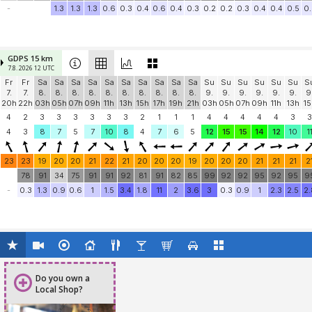
-
13
12
18
19
19
20
20
17
20
21
23
24
23
23
27
27
27
2
23
23
23
21
21
21
21
21
21
21
22
23
23
23
23
22
22
22
2
8
37
59
100
100
100
16
80
97
100
100
100
100
100
100
100
100
100
1
17
26
58
100
99
99
97
94
100
94
80
63
57
89
86
80
86
81
6
37
48
56
75
81
67
68
75
77
77
80
73
82
81
83
73
74
77
7
-
1.3
1.3
1.3
0.6
0.3
0.4
0.6
0.4
0.3
0.2
0.2
0.3
0.4
0.4
0.5
0.
GDPS 15 km
7.8. 2026 12 UTC
Fr
Fr
Sa
Sa
Sa
Sa
Sa
Sa
Sa
Sa
Sa
Sa
Su
Su
Su
Su
Su
Su
S
7.
7.
8.
8.
8.
8.
8.
8.
8.
8.
8.
8.
9.
9.
9.
9.
9.
9.
9
20h
22h
03h
05h
07h
09h
11h
13h
15h
17h
19h
21h
03h
05h
07h
09h
11h
13h
15
4
2
3
3
3
3
3
3
2
1
1
1
4
4
4
4
4
3
3
4
3
8
7
5
7
10
8
4
7
6
5
12
15
15
14
12
10
1
23
23
19
20
20
21
22
21
20
20
20
19
20
20
20
21
21
21
2
78
91
34
75
91
91
92
81
91
82
85
99
92
92
95
92
95
9
-
0.3
1.3
0.9
0.6
1
1.5
3.4
1.8
11
2
3.6
3
0.3
0.9
1
2.3
2.5
2.