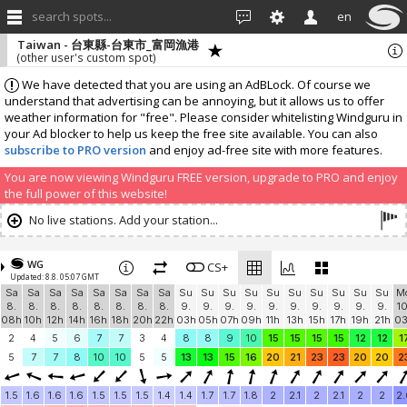
search spots...
en
Taiwan - 台東縣-台東市_富岡漁港
(other user's custom spot)
We have detected that you are using an AdBLock. Of course we
understand that advertising can be annoying, but it allows us to offer
weather information for "free". Please consider whitelisting Windguru in
your Ad blocker to help us keep the free site available. You can also
subscribe to PRO version
and enjoy ad-free site with more features.
You are now viewing Windguru FREE version, upgrade to PRO and enjoy
the full power of this website!
No live stations. Add your station...
WG
CS+
Updated: 8.8. 05:07 GMT
Sa
Sa
Sa
Sa
Sa
Sa
Sa
Sa
Su
Su
Su
Su
Su
Su
Su
Su
Su
Su
M
8.
8.
8.
8.
8.
8.
8.
8.
9.
9.
9.
9.
9.
9.
9.
9.
9.
9.
10
08h
10h
12h
14h
16h
18h
20h
22h
03h
05h
07h
09h
11h
13h
15h
17h
19h
21h
0
2
4
5
6
7
7
3
4
8
8
9
10
15
15
15
15
12
12
1
5
7
7
8
10
10
5
5
13
13
15
16
20
21
23
23
20
20
2
1.5
1.6
1.6
1.6
1.5
1.5
1.5
1.4
1.4
1.7
1.7
1.8
2
2.1
2
2.1
2
2
2.