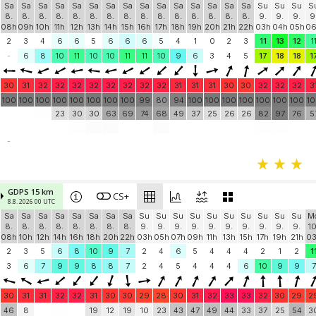
Sa
Sa
Sa
Sa
Sa
Sa
Sa
Sa
Sa
Sa
Sa
Sa
Sa
Sa
Sa
Su
Su
Su
S
8.
8.
8.
8.
8.
8.
8.
8.
8.
8.
8.
8.
8.
8.
8.
9.
9.
9.
9
08h
09h
10h
11h
12h
13h
14h
15h
16h
17h
18h
19h
20h
21h
22h
03h
04h
05h
0
2
3
4
6
6
5
6
6
6
5
4
1
0
2
3
11
13
12
1
-
6
8
10
11
10
10
11
11
10
9
6
3
4
5
17
18
18
1
30
31
32
32
32
32
32
32
32
32
31
31
31
30
30
32
32
32
3
100
100
100
100
100
100
100
100
99
80
94
100
100
100
100
100
100
100
1
23
30
30
63
69
74
68
49
37
25
26
26
82
97
76
5
-
GDPS 15 km
CS+
8.8. 2026 00 UTC
Sa
Sa
Sa
Sa
Sa
Sa
Sa
Sa
Su
Su
Su
Su
Su
Su
Su
Su
Su
Su
M
8.
8.
8.
8.
8.
8.
8.
8.
9.
9.
9.
9.
9.
9.
9.
9.
9.
9.
10
08h
10h
12h
14h
16h
18h
20h
22h
03h
05h
07h
09h
11h
13h
15h
17h
19h
21h
0
2
3
5
6
8
10
9
7
2
4
6
5
4
4
4
2
1
2
1
3
6
7
9
9
8
8
7
2
4
5
4
4
4
6
10
9
9
7
30
31
31
32
32
31
30
30
29
28
30
31
32
33
33
32
30
29
2
46
8
19
12
19
10
23
43
47
49
44
33
37
25
54
3