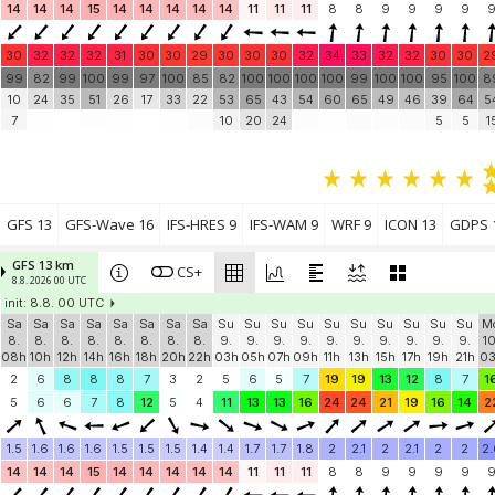
14
14
14
15
14
14
14
14
14
11
11
11
8
8
9
9
9
9
30
32
32
32
31
30
30
29
30
30
30
32
34
33
32
32
30
30
2
99
82
99
100
99
97
100
85
82
100
100
100
100
99
100
100
95
100
8
10
24
35
51
26
17
33
22
53
65
43
54
60
65
49
46
39
64
5
7
10
20
24
5
5
1
GFS 13
GFS-Wave 16
IFS-HRES 9
IFS-WAM 9
WRF 9
ICON 13
GDPS 
GFS 13 km
CS+
8.8. 2026 00 UTC
init: 8.8. 00 UTC
Sa
Sa
Sa
Sa
Sa
Sa
Sa
Sa
Su
Su
Su
Su
Su
Su
Su
Su
Su
Su
M
8.
8.
8.
8.
8.
8.
8.
8.
9.
9.
9.
9.
9.
9.
9.
9.
9.
9.
10
08h
10h
12h
14h
16h
18h
20h
22h
03h
05h
07h
09h
11h
13h
15h
17h
19h
21h
0
2
6
8
8
8
7
3
2
5
6
5
7
19
19
13
12
8
7
1
5
6
6
7
8
12
5
4
11
13
13
16
24
24
21
19
16
14
2
1.5
1.6
1.6
1.6
1.5
1.5
1.5
1.4
1.4
1.7
1.7
1.8
2
2.1
2
2.1
2
2
2.
14
14
14
15
14
14
14
14
14
11
11
11
8
8
9
9
9
9