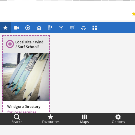
-
Local Kite / Wind
/ Surf School?
Windguru Directory
for local services
Search
Favourites
Maps
Options
Feedback
Help
|
FAQ
|
Terms
|
Privacy
|
Advertising
|
Stations
|
App