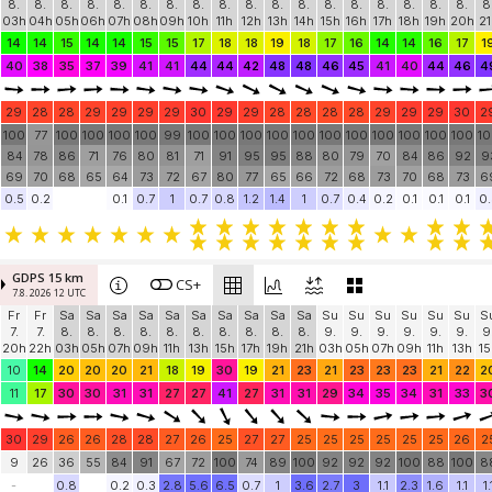
8.
8.
8.
8.
8.
8.
8.
8.
8.
8.
8.
8.
8.
8.
8.
8.
8.
8.
8
03h
04h
05h
06h
07h
08h
09h
10h
11h
12h
13h
14h
15h
16h
17h
18h
19h
20h
21
14
14
15
14
14
15
15
17
18
18
19
18
17
16
14
14
16
17
1
40
38
35
37
39
41
41
44
44
42
48
48
46
45
41
40
44
46
4
29
28
28
29
29
29
29
30
29
29
28
28
28
28
29
29
29
30
2
100
77
100
100
100
100
99
100
100
100
100
100
100
100
100
100
100
100
1
84
78
86
71
76
80
81
71
91
95
95
88
80
79
70
84
86
92
9
69
70
68
65
64
73
72
67
80
77
65
66
72
68
73
70
68
73
6
0.5
0.2
0.1
0.7
1
0.7
0.8
1.2
1.4
1
0.7
0.4
0.2
0.1
0.1
0.1
0.
GDPS 15 km
CS+
7.8. 2026 12 UTC
Fr
Fr
Sa
Sa
Sa
Sa
Sa
Sa
Sa
Sa
Sa
Sa
Su
Su
Su
Su
Su
Su
S
7.
7.
8.
8.
8.
8.
8.
8.
8.
8.
8.
8.
9.
9.
9.
9.
9.
9.
9
20h
22h
03h
05h
07h
09h
11h
13h
15h
17h
19h
21h
03h
05h
07h
09h
11h
13h
15
10
14
20
20
20
21
18
19
30
19
21
23
21
23
23
23
21
22
2
11
17
30
30
31
31
27
27
41
27
31
31
29
34
35
34
31
33
3
30
29
26
26
28
28
27
26
25
27
27
25
25
25
25
25
25
26
2
9
26
36
55
84
91
67
72
100
74
89
100
92
92
92
100
88
100
8
-
0.8
0.2
0.3
2.8
5.6
6.5
0.7
1
3.6
2.7
3
1.1
2.3
1.6
1.1
1.