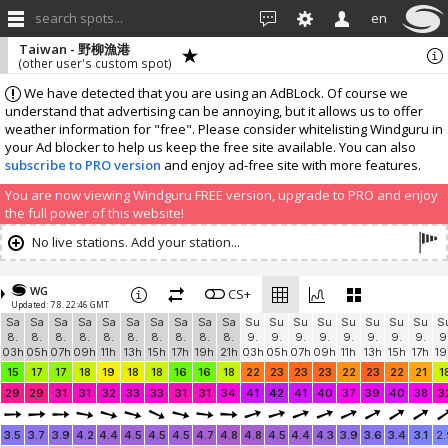
search spots...
en
Taiwan - 野柳漁港
(other user's custom spot)
We have detected that you are using an AdBLock. Of course we
understand that advertising can be annoying, but it allows us to offer
weather information for "free". Please consider whitelisting Windguru in
your Ad blocker to help us keep the free site available. You can also
subscribe to PRO version
and enjoy ad-free site with more features.
You are now viewing Windguru FREE version, upgrade to PRO and enjoy
the full power of this website!
No live stations. Add your station...
WG
CS+
Updated: 7.8. 22:46 GMT
Sa
Sa
Sa
Sa
Sa
Sa
Sa
Sa
Sa
Sa
Su
Su
Su
Su
Su
Su
Su
Su
S
8.
8.
8.
8.
8.
8.
8.
8.
8.
8.
9.
9.
9.
9.
9.
9.
9.
9.
9
03h
05h
07h
09h
11h
13h
15h
17h
19h
21h
03h
05h
07h
09h
11h
13h
15h
17h
19
15
17
17
18
19
18
18
16
16
18
22
23
23
23
22
23
22
21
1
29
29
31
31
32
33
33
31
31
34
41
42
41
40
37
39
40
38
3
3.5
3.7
3.9
4.2
4.4
4.5
4.5
4.5
4.7
4.8
4.8
4.5
4.4
4.3
3.9
3.6
3.4
3.1
2.