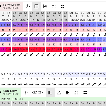
IFS-WAM 9 km
7.8. 2026 12 UTC
Fr
Fr
Sa
Sa
Sa
Sa
Sa
Sa
Sa
Sa
Sa
Sa
Su
Su
Su
Su
Su
Su
S
7.
7.
8.
8.
8.
8.
8.
8.
8.
8.
8.
8.
9.
9.
9.
9.
9.
9.
9
20h
22h
03h
05h
07h
09h
11h
13h
15h
17h
19h
21h
03h
05h
07h
09h
11h
13h
15
3.4
3.8
4.2
4.3
4.5
4.6
4.6
4.6
4.6
4.5
4.6
4.5
3.9
3.8
3.6
3.3
3.1
2.9
2.
13
13
14
14
14
14
14
14
14
14
13
13
13
13
13
12
12
12
1
3.3
3.7
4.1
4.3
4.5
4.5
4.5
4.5
4.5
4.5
4.5
4.4
3.8
3.6
3.4
3.2
3
2.7
2.
12
12
12
12
13
13
12
12
12
12
12
12
12
12
12
12
11
11
1
2.9k
3.8k
4.9k
5.5k
6.2k
6.4k
6k
5.8k
6k
5.7k
5.7k
5.4k
4k
3.6k
3.1k
2.7k
2.3k
1.9k
1.
0.2
0.3
0.4
0.4
0.5
0.5
0.6
0.5
0.4
0.6
0.5
0.6
0.8
0.7
0.7
0.7
0.6
0.7
0.
2
2
2
2
3
3
3
3
3
3
3
3
3
3
3
3
3
3
3
ICON 13 km
CS+
7.8. 2026 18 UTC
init: 7.8. 18 UTC
Sa
Sa
Sa
Sa
Sa
Sa
Sa
Sa
Sa
Sa
Sa
Sa
Sa
Sa
Sa
Sa
Sa
Sa
S