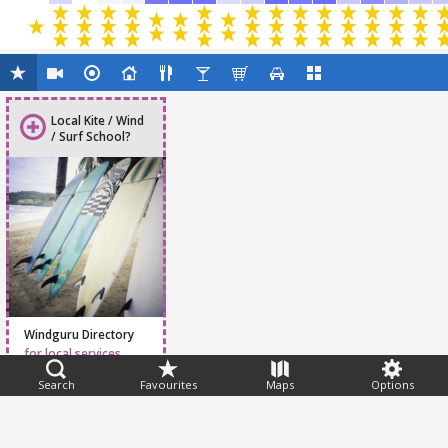
Local Kite / Wind
/ Surf School?
Windguru Directory
for local services
Search
Favourites
Maps
Options
Feedback
Help
|
FAQ
|
Terms
|
Privacy
|
Advertising
|
Stations
|
App
© 2026 Windguru