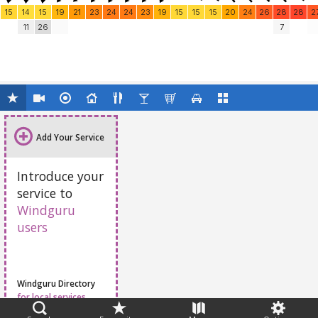
15
14
15
19
21
23
24
24
23
19
15
15
15
20
24
26
28
28
2
11
26
7
Add Your Service
Introduce your
service to
Windguru
users
Windguru Directory
for local services