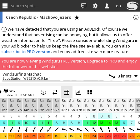
search spots...
en
Czech Republic - Máchovo jezero
We have detected that you are using an AdBLock. Of course we
understand that advertising can be annoying, but it allows us to offer
weather information for "free". Please consider whitelisting Windguru in
your Ad blocker to help us keep the free site available. You can also
subscribe to PRO version
and enjoy ad-free site with more features.
You are now viewing Windguru FREE version, upgrade to PRO and enjoy
the full power of this website!
Windsurfing Machac
3 knots
Spot Station WS6210
(0.9 km)
More stations:
WG
Jeviněves
3.5 knots
Updated: 8.8. 07:40 GMT
Jeviněves paragliding
(34.6 km)
Sa
Sa
Sa
Sa
Sa
Sa
Sa
Sa
Su
Su
Su
Su
Su
Su
Su
Su
Su
Su
M
Přípeř
5.1 knots
8.
8.
8.
8.
8.
8.
8.
8.
9.
9.
9.
9.
9.
9.
9.
9.
9.
9.
10
Přípeř PG Start 300m n.m.
(38.6 km)
08h
10h
12h
14h
16h
18h
20h
22h
03h
05h
07h
09h
11h
13h
15h
17h
19h
21h
0
Brná
4.7 knots
4
5
4
4
4
5
5
4
4
4
3
5
6
6
6
5
4
4
3
Brná PG Start 450m n.m.
(41.1 km)
9
11
9
10
9
11
11
8
8
8
8
11
12
13
14
13
9
7
5
Čerťák
4.6 knots
Čerťák PG Start 450m n.m.
(42.3 km)
16
20
23
24
25
25
22
19
16
15
16
20
24
27
29
30
29
25
2
PG Kozákov 734m.n.m
4.9 knots