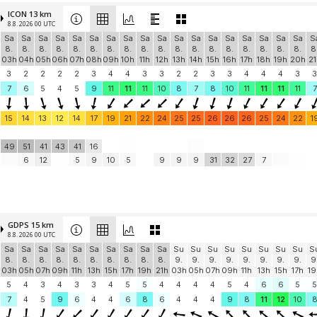
ICON 13 km
8.8. 2026 00 UTC
Sa
Sa
Sa
Sa
Sa
Sa
Sa
Sa
Sa
Sa
Sa
Sa
Sa
Sa
Sa
Sa
Sa
Sa
S
8.
8.
8.
8.
8.
8.
8.
8.
8.
8.
8.
8.
8.
8.
8.
8.
8.
8.
8
03h
04h
05h
06h
07h
08h
09h
10h
11h
12h
13h
14h
15h
16h
17h
18h
19h
20h
21
3
2
2
2
2
3
4
4
3
3
2
2
3
3
4
4
4
3
3
7
6
5
4
5
9
11
11
11
10
8
7
8
10
11
11
11
11
7
15
14
13
12
14
17
19
21
22
24
25
25
26
26
26
25
24
22
1
49
51
41
43
41
16
6
12
5
9
10
5
9
9
9
31
32
27
7
GDPS 15 km
8.8. 2026 00 UTC
Sa
Sa
Sa
Sa
Sa
Sa
Sa
Sa
Sa
Sa
Su
Su
Su
Su
Su
Su
Su
Su
S
8.
8.
8.
8.
8.
8.
8.
8.
8.
8.
9.
9.
9.
9.
9.
9.
9.
9.
9
03h
05h
07h
09h
11h
13h
15h
17h
19h
21h
03h
05h
07h
09h
11h
13h
15h
17h
19
5
4
3
4
3
3
4
5
5
4
4
4
4
5
4
6
6
5
5
7
4
5
9
6
4
4
6
8
6
4
4
4
9
8
11
12
10