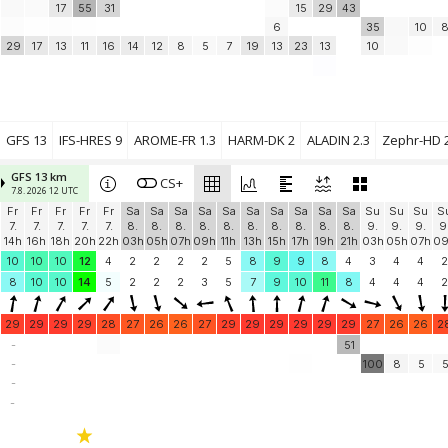
17
55
31
15
29
43
6
35
10
29
17
13
11
16
14
12
8
5
7
19
13
23
13
10
GFS 13
IFS-HRES 9
AROME-FR 1.3
HARM-DK 2
ALADIN 2.3
Zephr-HD 2
GFS 13 km
CS+
7.8. 2026 12 UTC
Fr
Fr
Fr
Fr
Fr
Sa
Sa
Sa
Sa
Sa
Sa
Sa
Sa
Sa
Sa
Su
Su
Su
S
7.
7.
7.
7.
7.
8.
8.
8.
8.
8.
8.
8.
8.
8.
8.
9.
9.
9.
9
14h
16h
18h
20h
22h
03h
05h
07h
09h
11h
13h
15h
17h
19h
21h
03h
05h
07h
0
10
10
10
12
4
2
2
2
2
5
8
9
9
8
4
3
4
4
2
8
10
10
14
5
2
2
2
3
5
7
9
10
11
8
4
4
4
2
29
29
29
29
28
27
26
26
27
29
29
29
29
29
29
27
26
26
2
-
51
-
100
8
5
-
-