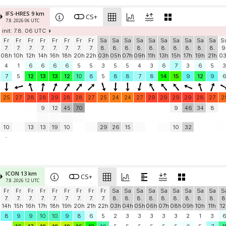
IFS-HRES 9 km
CS+
7.8. 2026 06 UTC
init: 7.8. 06 UTC
Fr
Fr
Fr
Fr
Fr
Fr
Fr
Fr
Sa
Sa
Sa
Sa
Sa
Sa
Sa
Sa
Sa
Sa
S
7.
7.
7.
7.
7.
7.
7.
7.
8.
8.
8.
8.
8.
8.
8.
8.
8.
8.
9
08h
10h
12h
14h
16h
18h
20h
22h
03h
05h
07h
09h
11h
13h
15h
17h
19h
21h
0
4
1
6
6
6
6
5
5
3
5
5
4
3
6
7
3
6
5
3
7
5
12
13
13
12
10
8
5
8
8
7
8
14
15
9
12
9
25
27
28
28
29
28
28
27
25
24
24
27
29
29
29
29
28
27
2
9
12
45
70
9
46
34
8
10
13
13
19
10
29
26
15
10
32
-
ICON 13 km
CS+
7.8. 2026 12 UTC
Fr
Fr
Fr
Fr
Fr
Fr
Fr
Fr
Fr
Sa
Sa
Sa
Sa
Sa
Sa
Sa
Sa
Sa
S
7.
7.
7.
7.
7.
7.
7.
7.
7.
8.
8.
8.
8.
8.
8.
8.
8.
8.
8
14h
15h
16h
17h
18h
19h
20h
21h
22h
03h
04h
05h
06h
07h
08h
09h
10h
11h
12
8
9
9
10
10
9
8
6
5
2
3
3
3
3
3
2
1
3