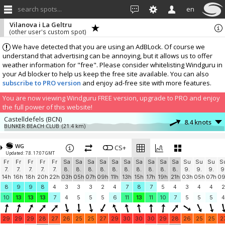
search spots...
en
Vilanova i La Geltru
(other user's custom spot)
We have detected that you are using an AdBLock. Of course we
understand that advertising can be annoying, but it allows us to offer
weather information for "free". Please consider whitelisting Windguru in
your Ad blocker to help us keep the free site available. You can also
subscribe to PRO version
and enjoy ad-free site with more features.
You are now viewing Windguru FREE version, upgrade to PRO and enjoy
the full power of this website!
Castelldefels (BCN)
8.4 knots
BUNKER BEACH CLUB
(21.4 km)
More stations:
WG
Spain, Gava
CS+
6.8 knots
Updated: 7.8. 17:07 GMT
Gava mar
(24 km)
Fr
Fr
Fr
Fr
Fr
Sa
Sa
Sa
Sa
Sa
Sa
Sa
Sa
Sa
Sa
Su
Su
Su
S
VILADECANS
5.2 knots
7.
7.
7.
7.
7.
8.
8.
8.
8.
8.
8.
8.
8.
8.
8.
9.
9.
9.
9
Victor Morant Cantero
(24.7 km)
14h
16h
18h
20h
22h
03h
05h
07h
09h
11h
13h
15h
17h
19h
21h
03h
05h
07h
0
Sant Quintí de Mediona.
3 knots
8
9
9
8
4
3
3
3
2
4
7
8
7
5
4
3
4
4
2
SQMLaBoria
(25.9 km)
10
13
13
13
7
4
5
5
5
6
11
13
11
10
7
5
5
5
4
Add your station...
29
29
29
28
27
26
25
25
27
29
30
30
30
29
28
26
25
25
2