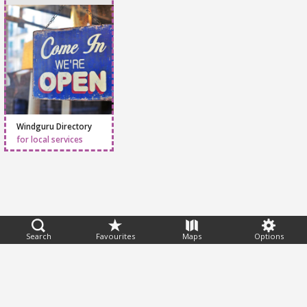
Do you own a
Local Shop?
Windguru Directory
for local services
Search
Favourites
Maps
Options
Feedback
Help
|
FAQ
|
Terms
|
Privacy
|
Advertising
|
Stations
|
App
© 2026 Windguru