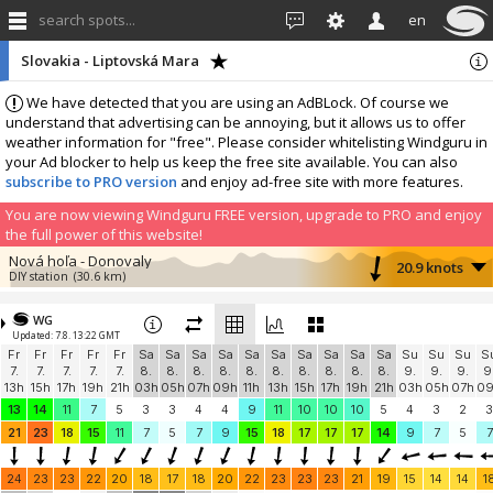
search spots...
en
Slovakia - Liptovská Mara
We have detected that you are using an AdBLock. Of course we
understand that advertising can be annoying, but it allows us to offer
weather information for "free". Please consider whitelisting Windguru in
your Ad blocker to help us keep the free site available. You can also
subscribe to PRO version
and enjoy ad-free site with more features.
You are now viewing Windguru FREE version, upgrade to PRO and enjoy
the full power of this website!
Nová hoľa - Donovaly
20.9 knots
DIY station
(30.6 km)
More stations:
WG
PG Podkonické Pleše 988m n.m.
13.4 knots
Updated: 7.8. 13:22 GMT
PG Podkonické Pleše 988m n.m.
(36.6 km)
Fr
Fr
Fr
Fr
Fr
Sa
Sa
Sa
Sa
Sa
Sa
Sa
Sa
Sa
Sa
Su
Su
Su
S
Add your station...
7.
7.
7.
7.
7.
8.
8.
8.
8.
8.
8.
8.
8.
8.
8.
9.
9.
9.
9
13h
15h
17h
19h
21h
03h
05h
07h
09h
11h
13h
15h
17h
19h
21h
03h
05h
07h
0
13
14
11
7
5
3
3
4
4
9
11
10
10
10
5
4
3
2
3
21
23
18
15
11
7
5
7
9
15
18
17
17
17
14
9
7
5
7
24
23
23
22
20
18
17
18
20
22
23
23
23
21
19
15
14
14
1