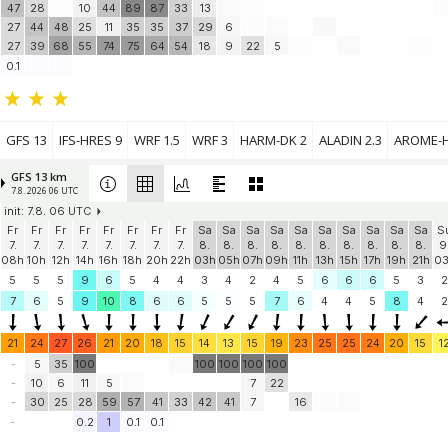
47
28
10
44
89
87
33
13
27
44
48
25
11
35
35
37
29
6
27
39
68
55
74
75
64
54
18
9
22
5
0.1
GFS 13
IFS-HRES 9
WRF 1.5
WRF 3
HARM-DK 2
ALADIN 2.3
AROME-H
GFS 13 km
7.8. 2026 06 UTC
init: 7.8. 06 UTC
Fr
Fr
Fr
Fr
Fr
Fr
Fr
Fr
Sa
Sa
Sa
Sa
Sa
Sa
Sa
Sa
Sa
Sa
S
7.
7.
7.
7.
7.
7.
7.
7.
8.
8.
8.
8.
8.
8.
8.
8.
8.
8.
9
08h
10h
12h
14h
16h
18h
20h
22h
03h
05h
07h
09h
11h
13h
15h
17h
19h
21h
0
5
5
5
9
6
5
4
4
3
4
2
4
5
6
6
6
5
3
2
7
6
5
9
10
8
6
6
5
5
5
7
6
4
4
5
8
4
2
21
24
27
26
21
20
18
15
14
13
15
19
23
25
25
24
20
15
1
-
5
35
100
100
100
100
100
-
10
6
11
5
7
22
-
30
25
28
59
57
41
33
42
41
7
16
-
0.2
1
0.1
0.1