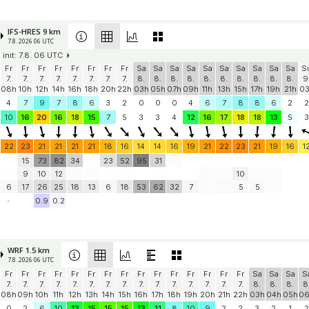
IFS-HRES 9 km
7.8. 2026 06 UTC
init: 7.8. 06 UTC
Fr
Fr
Fr
Fr
Fr
Fr
Fr
Fr
Sa
Sa
Sa
Sa
Sa
Sa
Sa
Sa
Sa
Sa
S
7.
7.
7.
7.
7.
7.
7.
7.
8.
8.
8.
8.
8.
8.
8.
8.
8.
8.
9
08h
10h
12h
14h
16h
18h
20h
22h
03h
05h
07h
09h
11h
13h
15h
17h
19h
21h
0
4
7
9
7
8
6
3
2
0
0
0
4
6
7
8
8
6
2
2
10
16
20
16
18
15
7
5
3
3
4
12
16
17
18
18
13
5
3
22
23
21
21
21
21
18
16
14
14
16
19
21
22
23
21
19
16
1
15
73
82
34
23
52
95
31
9
10
12
10
6
17
26
25
18
13
6
18
53
62
32
7
5
5
-
0.9
0.2
WRF 1.5 km
7.8. 2026 06 UTC
Fr
Fr
Fr
Fr
Fr
Fr
Fr
Fr
Fr
Fr
Fr
Fr
Fr
Fr
Fr
Sa
Sa
Sa
S
7.
7.
7.
7.
7.
7.
7.
7.
7.
7.
7.
7.
7.
7.
7.
8.
8.
8.
8
08h
09h
10h
11h
12h
13h
14h
15h
16h
17h
18h
19h
20h
21h
22h
03h
04h
05h
0
0
2
6
10
13
15
15
15
13
11
8
10
9
2
2
3
2
1
2