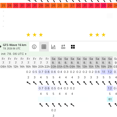
25
28
30
31
31
31
29
28
26
25
25
27
30
31
31
31
33
29
2
-
-
-
-
GFS-Wave 16 km
7.8. 2026 06 UTC
init: 7.8. 06 UTC
Fr
Fr
Fr
Fr
Fr
Fr
Fr
Fr
Sa
Sa
Sa
Sa
Sa
Sa
Sa
Sa
Sa
Sa
S
7.
7.
7.
7.
7.
7.
7.
7.
8.
8.
8.
8.
8.
8.
8.
8.
8.
8.
9
08h
10h
12h
14h
16h
18h
20h
22h
03h
05h
07h
09h
11h
13h
15h
17h
19h
21h
0
0.2
0.5
0.7
0.8
0.6
0.4
0.3
0.2
0.2
0.2
0.2
0.6
1.1
1.2
0.
2
3
4
5
5
4
4
4
3
3
3
3
5
5
4
0.7
0.8
0.5
0.4
0.3
0.2
1.2
0.
4
5
5
4
4
4
5
4
81
0.2
3