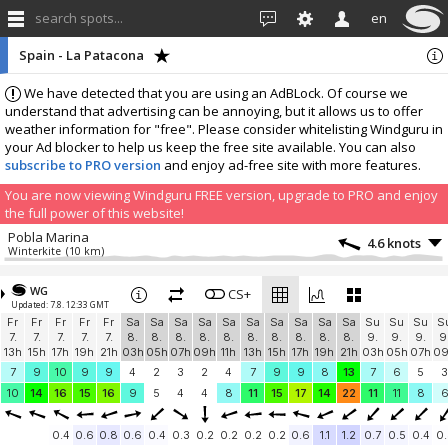
search spots...
en
Spain - La Patacona
We have detected that you are using an AdBLock. Of course we
understand that advertising can be annoying, but it allows us to offer
weather information for "free". Please consider whitelisting Windguru in
your Ad blocker to help us keep the free site available. You can also
subscribe to PRO version
and enjoy ad-free site with more features.
You are now viewing Windguru FREE version, upgrade to PRO and enjoy
the full power of this website!
Pobla Marina
4.6 knots
Winterkite
(10 km)
More stations:
WG
BonVol Milagrosa
CS+
3.2 knots
Updated: 7.8. 12:33 GMT
Windbird 2135
(18.2 km)
Fr
Fr
Fr
Fr
Fr
Sa
Sa
Sa
Sa
Sa
Sa
Sa
Sa
Sa
Sa
Su
Su
Su
S
ALAS DE F - Petrés
8.1 knots
7.
7.
7.
7.
7.
8.
8.
8.
8.
8.
8.
8.
8.
8.
8.
9.
9.
9.
9
Windbird 2002
(23.4 km)
13h
15h
17h
19h
21h
03h
05h
07h
09h
11h
13h
15h
17h
19h
21h
03h
05h
07h
0
Carlet
4 knots
7
9
10
9
9
4
2
3
2
4
7
9
9
8
13
7
6
5
3
MeteoCarlet G.P. Suministros
(31.7 km)
10
14
16
15
16
9
5
4
4
8
11
15
17
14
22
11
11
8
Benimodo
8.5 knots
MeteoBenimodo
(34.1 km)
0.4
0.6
0.8
0.6
0.4
0.3
0.2
0.2
0.2
0.2
0.6
1.1
1.2
0.7
0.5
0.4
0.
Carlet Caseta del Banc
4.2 knots