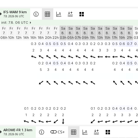
IFS-WAM 9 km
7.8. 2026 06 UTC
init: 7.8. 06 UTC
Fr
Fr
Fr
Fr
Fr
Fr
Fr
Fr
Sa
Sa
Sa
Sa
Sa
Sa
Sa
Sa
Sa
Sa
S
7.
7.
7.
7.
7.
7.
7.
7.
8.
8.
8.
8.
8.
8.
8.
8.
8.
8.
9
08h
10h
12h
14h
16h
18h
20h
22h
03h
05h
07h
09h
11h
13h
15h
17h
19h
21h
0
0.3
0.4
0.5
0.5
0.5
0.4
0.3
0.3
0.2
0.3
0.3
0.5
0.6
0.7
0.
2
3
4
4
4
4
4
4
4
3
3
3
4
4
4
0.2
0.4
0.5
0.4
0.4
0.3
0.3
0.2
0.2
0.4
0.5
0.
5
3
4
4
4
4
4
4
4
4
4
4
0.1
0.2
0.3
0.2
0.2
0.2
0.1
0.2
0.3
0.4
0.4
0.4
0.
1
2
2
2
2
2
2
2
2
3
3
3
2
AROME-FR 1.3 km
CS+
7.8. 2026 06 UTC