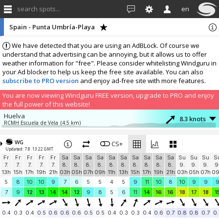
search spots...
en
Spain - Punta Umbría-Playa
We have detected that you are using an AdBLock. Of course we
understand that advertising can be annoying, but it allows us to offer
weather information for "free". Please consider whitelisting Windguru in
your Ad blocker to help us keep the free site available. You can also
subscribe to PRO version
and enjoy ad-free site with more features.
You are now viewing Windguru FREE version, upgrade to PRO and enjoy
the full power of this website!
Huelva
8.3 knots
RCMH Escuela de Vela
(4.5 km)
El Portil
5.2 knots
FlechaExtreme
(9.4 km)
WG
CS+
Updated: 7.8. 13:22 GMT
More stations:
Fr
Fr
Fr
Fr
Fr
Sa
Sa
Sa
Sa
Sa
Sa
Sa
Sa
Sa
Sa
Su
Su
Su
S
La Antilla
8.2 knots
7.
7.
7.
7.
7.
8.
8.
8.
8.
8.
8.
8.
8.
8.
8.
9.
9.
9.
9
EEV Escuela Española de Vela
(23.5 km)
13h
15h
17h
19h
21h
03h
05h
07h
09h
11h
13h
15h
17h
19h
21h
03h
05h
07h
0
Isla Cristina
0 knots
5
8
10
10
9
7
6
5
5
4
5
9
11
10
8
10
9
9
Puerto
(32.2 km)
7
9
12
13
14
14
12
9
8
5
6
11
14
16
16
18
17
18
1
Vila Real de Santo António
8.1 knots
Foz do Guadiana
(39.6 km)
0.4
0.3
0.4
0.5
0.6
0.6
0.6
0.5
0.5
0.4
0.3
0.3
0.4
0.6
0.7
0.8
0.8
0.7
0.
Castro Marim
5.4 knots