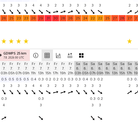
3
3
3
3
4
4
3
2
3
3
3
3
3
3
2
3
26
25
23
23
26
29
31
30
28
26
25
24
22
22
25
27
28
27
2
GDWPS 25 km
7.8. 2026 00 UTC
Fr
Fr
Fr
Fr
Fr
Fr
Fr
Fr
Fr
Fr
Sa
Sa
Sa
Sa
Sa
Sa
Sa
Sa
S
7.
7.
7.
7.
7.
7.
7.
7.
7.
7.
8.
8.
8.
8.
8.
8.
8.
8.
8
03h
05h
07h
09h
11h
13h
15h
17h
19h
21h
03h
05h
07h
09h
11h
13h
15h
17h
19
0.5
0.5
0.5
0.5
0.4
0.3
0.2
0.2
0.3
0.3
0.3
0.4
0.3
0.2
0.3
0.
3
3
3
3
4
4
3
2
3
3
3
3
3
3
2
3
0.3
0.3
0.3
0.2
4
3
3
3