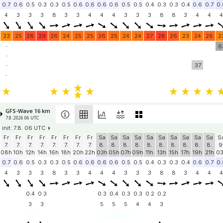
0.7
0.6
0.5
0.3
0.3
0.5
0.6
0.6
0.6
0.6
0.5
0.5
0.4
0.3
0.3
0.4
0.6
0.7
0.
4
3
3
3
8
3
3
4
4
4
3
3
3
8
8
3
4
4
4
23
25
28
29
26
24
25
25
26
25
24
24
27
28
26
23
24
26
2
-
6
-
-
37
-
GFS-Wave 16 km
7.8. 2026 06 UTC
init: 7.8. 06 UTC
Fr
Fr
Fr
Fr
Fr
Fr
Fr
Fr
Sa
Sa
Sa
Sa
Sa
Sa
Sa
Sa
Sa
Sa
S
7.
7.
7.
7.
7.
7.
7.
7.
8.
8.
8.
8.
8.
8.
8.
8.
8.
8.
9
08h
10h
12h
14h
16h
18h
20h
22h
03h
05h
07h
09h
11h
13h
15h
17h
19h
21h
0
0.7
0.6
0.5
0.3
0.3
0.5
0.6
0.6
0.6
0.6
0.5
0.5
0.4
0.3
0.3
0.4
0.6
0.7
0.
4
3
3
3
8
3
3
4
4
4
3
3
3
8
8
3
4
4
4
0.4
0.3
0.3
0.4
0.3
0.3
0.2
0.2
3
3
5
5
5
4
4
3