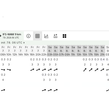
-
IFS-WAM 9 km
7.8. 2026 06 UTC
init: 7.8. 06 UTC
Fr
Fr
Fr
Fr
Fr
Fr
Fr
Fr
Sa
Sa
Sa
Sa
Sa
Sa
Sa
Sa
Sa
Sa
S
7.
7.
7.
7.
7.
7.
7.
7.
8.
8.
8.
8.
8.
8.
8.
8.
8.
8.
9
08h
10h
12h
14h
16h
18h
20h
22h
03h
05h
07h
09h
11h
13h
15h
17h
19h
21h
0
0.3
0.2
0.2
0.3
0.3
0.2
0.2
0.2
0.3
0.3
0.4
0.
3
3
3
3
3
3
3
2
2
3
3
4
0.2
0.3
0.3
0.2
0.
4
3
3
3
4