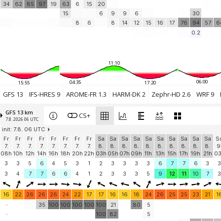
34
62
85
97
19
63
6
15
20
15
6
9
9
6
30
8
6
8
14
12
15
16
17
76
94
57
6
0.2
11:10
06:00
04:35
15:55
17:20
GFS 13
IFS-HRES 9
AROME-FR 1.3
HARM-DK 2
Zephr-HD 2.6
WRF 9
GFS 13 km
CS+
7.8. 2026 06 UTC
init: 7.8. 06 UTC
Fr
Fr
Fr
Fr
Fr
Fr
Fr
Fr
Sa
Sa
Sa
Sa
Sa
Sa
Sa
Sa
Sa
Sa
S
7.
7.
7.
7.
7.
7.
7.
7.
8.
8.
8.
8.
8.
8.
8.
8.
8.
8.
9
08h
10h
12h
14h
16h
18h
20h
22h
03h
05h
07h
09h
11h
13h
15h
17h
19h
21h
0
3
3
5
6
4
5
3
1
2
3
3
3
3
6
7
7
6
3
3
3
4
7
7
6
6
4
1
2
3
3
3
5
9
12
11
10
7
3
16
22
26
26
26
24
22
17
17
16
16
18
24
26
25
25
23
21
1
-
35
100
100
100
100
100
21
80
5
-
100
82
5