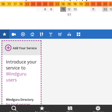
18
17
17
18
23
26
26
26
25
23
18
18
18
19
22
25
26
25
2
8
8
78
12
10
11
32
1
0.1
Add Your Service
Introduce your
service to
Windguru
users
Windguru Directory
for local services