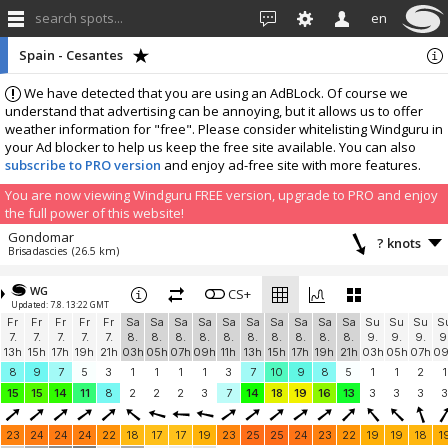
search spots...
en
Spain - Cesantes
We have detected that you are using an AdBLock. Of course we
understand that advertising can be annoying, but it allows us to offer
weather information for "free". Please consider whitelisting Windguru in
your Ad blocker to help us keep the free site available. You can also
subscribe to PRO version
and enjoy ad-free site with more features.
You are now viewing Windguru FREE version, upgrade to PRO and enjoy
the full power of this website!
Gondomar
? knots
Brisadascies
(26.5 km)
More stations:
WG
Cuntis
CS+
4.4 knots
Updated: 7.8. 13:22 GMT
A Vesadiña
(39.2 km)
Fr
Fr
Fr
Fr
Fr
Sa
Sa
Sa
Sa
Sa
Sa
Sa
Sa
Sa
Sa
Su
Su
Su
S
Add your station...
7.
7.
7.
7.
7.
8.
8.
8.
8.
8.
8.
8.
8.
8.
8.
9.
9.
9.
9
13h
15h
17h
19h
21h
03h
05h
07h
09h
11h
13h
15h
17h
19h
21h
03h
05h
07h
0
8
9
7
5
3
1
1
1
1
3
7
10
9
8
5
1
1
2
1
15
15
14
11
8
2
2
2
3
7
14
18
19
16
13
3
3
3
3
23
24
24
24
22
18
17
17
19
23
25
25
24
23
22
19
19
18
1