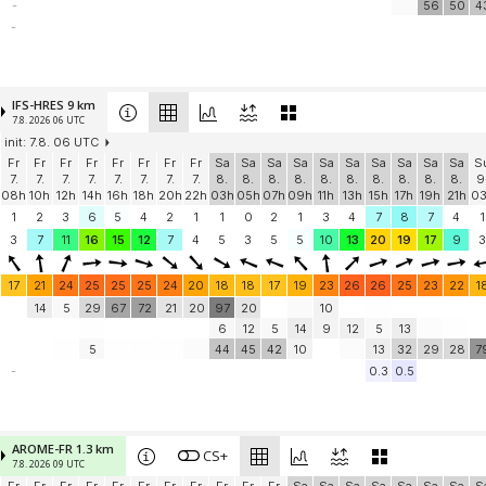
-
56
50
4
-
IFS-HRES 9 km
7.8. 2026 06 UTC
init: 7.8. 06 UTC
Fr
Fr
Fr
Fr
Fr
Fr
Fr
Fr
Sa
Sa
Sa
Sa
Sa
Sa
Sa
Sa
Sa
Sa
S
7.
7.
7.
7.
7.
7.
7.
7.
8.
8.
8.
8.
8.
8.
8.
8.
8.
8.
9
08h
10h
12h
14h
16h
18h
20h
22h
03h
05h
07h
09h
11h
13h
15h
17h
19h
21h
0
1
2
3
6
5
4
2
1
1
0
2
1
3
4
7
8
7
4
1
3
7
11
16
15
12
7
4
5
3
5
5
10
13
20
19
17
9
3
17
21
24
25
25
25
24
20
18
18
17
19
23
26
26
25
23
22
1
14
5
29
67
72
21
20
97
20
10
6
12
5
14
9
12
5
13
5
44
45
42
10
13
32
29
28
7
-
0.3
0.5
AROME-FR 1.3 km
CS+
7.8. 2026 09 UTC