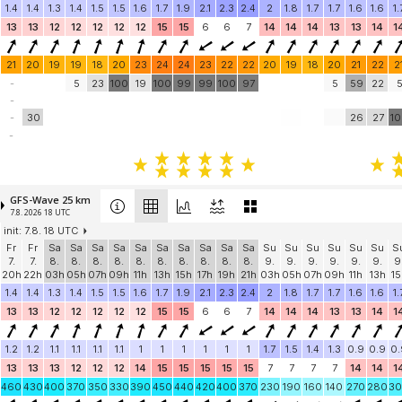
1.4
1.4
1.3
1.4
1.5
1.5
1.6
1.7
1.9
2.1
2.3
2.4
2
1.8
1.7
1.7
1.6
1.6
1.
13
13
12
12
12
12
12
15
15
6
6
7
14
14
14
13
13
14
1
21
20
19
19
18
20
23
24
24
23
22
22
20
19
18
20
21
22
2
-
5
23
100
19
100
99
99
100
97
5
59
22
-
-
30
26
27
1
-
GFS-Wave 25 km
7.8. 2026 18 UTC
init: 7.8. 18 UTC
Fr
Fr
Sa
Sa
Sa
Sa
Sa
Sa
Sa
Sa
Sa
Sa
Su
Su
Su
Su
Su
Su
S
7.
7.
8.
8.
8.
8.
8.
8.
8.
8.
8.
8.
9.
9.
9.
9.
9.
9.
9
20h
22h
03h
05h
07h
09h
11h
13h
15h
17h
19h
21h
03h
05h
07h
09h
11h
13h
15
1.4
1.4
1.3
1.4
1.5
1.5
1.6
1.7
1.9
2.1
2.3
2.4
2
1.8
1.7
1.7
1.6
1.6
1.
13
13
12
12
12
12
12
15
15
6
6
7
14
14
14
13
13
14
1
1.2
1.2
1.1
1.1
1.1
1.1
1
1
1
1
1
1
1.7
1.5
1.4
1.3
0.9
0.9
0.
13
13
13
12
12
12
14
15
15
15
15
15
7
7
7
7
14
14
1
460
430
400
370
350
330
390
450
440
420
400
370
230
190
160
140
270
280
3