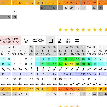
21
21
20
19
19
19
19
19
19
20
21
22
23
24
24
24
24
24
2
100
100
91
82
17
34
15
28
53
95
6
77
72
71
-
GDPS 15 km
CS+
7.8. 2026 12 UTC
Fr
Fr
Fr
Fr
Fr
Sa
Sa
Sa
Sa
Sa
Sa
Sa
Sa
Sa
Sa
Su
Su
Su
S
7.
7.
7.
7.
7.
8.
8.
8.
8.
8.
8.
8.
8.
8.
8.
9.
9.
9.
9
14h
16h
18h
20h
22h
03h
05h
07h
09h
11h
13h
15h
17h
19h
21h
03h
05h
07h
0
7
6
3
2
2
5
7
9
9
9
11
12
13
12
10
9
7
7
8
8
4
2
3
6
9
11
12
12
14
17
19
16
13
12
9
8
1.1
1.1
1
1
1
1
1
1.1
1.1
1.2
1.3
1.4
1.6
1.8
1.8
1.5
1.4
1.3
1.
10
10
10
10
10
10
10
10
10
11
10
10
10
6
7
8
8
8
21
21
20
19
18
16
16
16
19
23
25
25
24
22
21
18
18
18
1
34
38
37
22
14
15
15
6
9
12
8
37
7
44
55
4
-