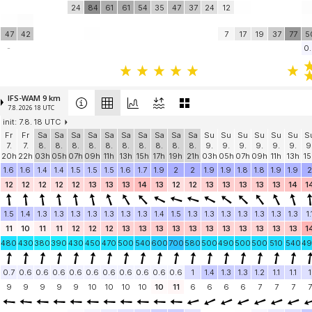
24
84
61
61
54
35
47
37
24
12
47
42
7
17
19
37
77
5
-
0.
IFS-WAM 9 km
7.8. 2026 18 UTC
init: 7.8. 18 UTC
Fr
Fr
Sa
Sa
Sa
Sa
Sa
Sa
Sa
Sa
Sa
Sa
Su
Su
Su
Su
Su
Su
S
7.
7.
8.
8.
8.
8.
8.
8.
8.
8.
8.
8.
9.
9.
9.
9.
9.
9.
9
20h
22h
03h
05h
07h
09h
11h
13h
15h
17h
19h
21h
03h
05h
07h
09h
11h
13h
15
1.6
1.6
1.4
1.4
1.5
1.5
1.5
1.6
1.7
1.9
2
2
1.9
1.9
1.8
1.8
1.9
1.9
2
12
12
12
12
12
13
13
13
14
13
12
12
13
13
13
13
13
14
1
1.5
1.4
1.3
1.3
1.3
1.3
1.3
1.3
1.3
1.4
1.5
1.3
1.3
1.3
1.3
1.3
1.3
1.3
1.
11
10
11
11
12
12
12
13
13
13
13
13
13
13
13
13
13
13
1
480
430
380
390
430
450
470
500
540
600
700
580
500
490
500
500
510
540
4
0.7
0.6
0.6
0.6
0.6
0.6
0.6
0.6
0.6
0.6
0.6
1
1.4
1.3
1.3
1.2
1.1
1.1
1
9
9
9
9
9
10
10
10
10
10
11
6
6
6
6
7
7
7
7