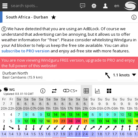
search spots...
en
South Africa - Durban
We have detected that you are using an AdBLock. Of course we
understand that advertising can be annoying, but it allows us to offer
weather information for "free". Please consider whitelisting Windguru in
your Ad blocker to help us keep the free site available. You can also
subscribe to PRO version
and enjoy ad-free site with more features.
You are now viewing Windguru FREE version, upgrade to PRO and enjoy
the full power of this website!
Durban North
1.1 knots
Basil Cambanis
(15.9 km)
More stations:
WG
Scottburgh Caravan Park
CS+
1.2 knots
Updated: 8.8. 01:10 GMT
Scotties
(45.8 km)
Fr
Fr
Sa
Sa
Sa
Sa
Sa
Sa
Sa
Sa
Sa
Sa
Su
Su
Su
Su
Su
Su
S
Add your station...
7.
7.
8.
8.
8.
8.
8.
8.
8.
8.
8.
8.
9.
9.
9.
9.
9.
9.
9
20h
22h
03h
05h
07h
09h
11h
13h
15h
17h
19h
21h
03h
05h
07h
09h
11h
13h
15
1
4
7
9
8
9
12
14
14
13
14
14
8
9
9
9
10
12
1
2
5
9
12
13
12
16
20
23
26
28
21
11
13
14
13
13
15
1
1.4
1.4
1.3
1.4
1.5
1.5
1.6
1.7
1.9
2.1
2.3
2.4
2
1.8
1.7
1.7
1.6
1.6
1.