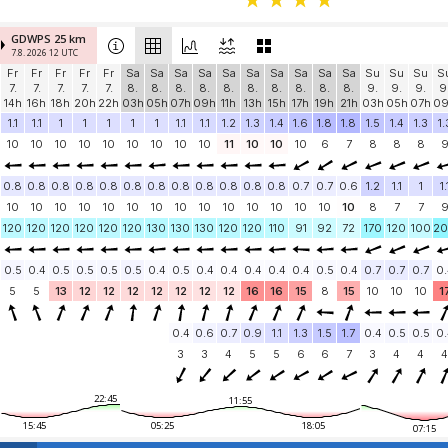
GDWPS 25 km
7.8. 2026 12 UTC
Fr
Fr
Fr
Fr
Fr
Sa
Sa
Sa
Sa
Sa
Sa
Sa
Sa
Sa
Sa
Su
Su
Su
S
7.
7.
7.
7.
7.
8.
8.
8.
8.
8.
8.
8.
8.
8.
8.
9.
9.
9.
9
14h
16h
18h
20h
22h
03h
05h
07h
09h
11h
13h
15h
17h
19h
21h
03h
05h
07h
0
1.1
1.1
1
1
1
1
1
1.1
1.1
1.2
1.3
1.4
1.6
1.8
1.8
1.5
1.4
1.3
1.
10
10
10
10
10
10
10
10
10
11
10
10
10
6
7
8
8
8
0.8
0.8
0.8
0.8
0.8
0.8
0.8
0.8
0.8
0.8
0.8
0.8
0.7
0.7
0.6
1.2
1.1
1
1.
10
10
10
10
10
10
10
10
10
10
10
10
10
10
10
8
7
7
120
120
120
120
120
120
130
130
130
120
120
110
91
92
72
170
120
100
2
0.5
0.4
0.5
0.5
0.5
0.5
0.4
0.5
0.4
0.4
0.4
0.4
0.4
0.5
0.4
0.7
0.7
0.7
0.
5
5
13
12
12
12
12
12
12
12
16
16
15
8
15
10
10
10
1
0.4
0.6
0.7
0.9
1.1
1.3
1.5
1.7
0.4
0.5
0.5
0.
3
3
4
5
5
6
6
7
3
4
4
4
22:45
11:55
15:45
05:25
18:05
07:15