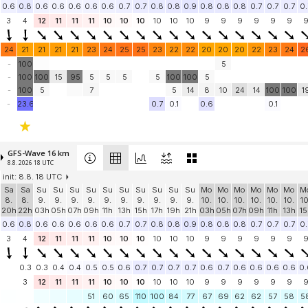
0.6
0.8
0.6
0.6
0.6
0.6
0.6
0.7
0.7
0.8
0.8
0.9
0.8
0.8
0.8
0.7
0.7
0.7
0.
3
4
12
11
11
11
10
10
10
10
10
10
9
9
9
9
9
9
24
21
21
21
21
23
24
25
25
23
22
22
20
20
20
22
23
24
2
-
100
5
-
100
100
15
95
5
5
5
5
100
100
5
-
100
5
7
5
14
8
10
24
14
100
100
1
-
23.6
0.7
0.1
0.6
0.1
GFS-Wave 16 km
8.8. 2026 18 UTC
init: 8.8. 18 UTC
Sa
Sa
Su
Su
Su
Su
Su
Su
Su
Su
Su
Su
Mo
Mo
Mo
Mo
Mo
Mo
M
8.
8.
9.
9.
9.
9.
9.
9.
9.
9.
9.
9.
10.
10.
10.
10.
10.
10.
10
20h
22h
03h
05h
07h
09h
11h
13h
15h
17h
19h
21h
03h
05h
07h
09h
11h
13h
15
0.6
0.8
0.6
0.6
0.6
0.6
0.6
0.7
0.7
0.8
0.8
0.9
0.8
0.8
0.8
0.7
0.7
0.7
0.
3
4
12
11
11
11
10
10
10
10
10
10
9
9
9
9
9
9
0.3
0.3
0.4
0.4
0.5
0.5
0.6
0.7
0.7
0.7
0.7
0.6
0.7
0.6
0.6
0.6
0.6
0.
3
12
11
11
11
10
10
10
10
10
10
9
9
9
9
9
9
51
60
65
110
100
84
77
67
69
62
62
57
58
5