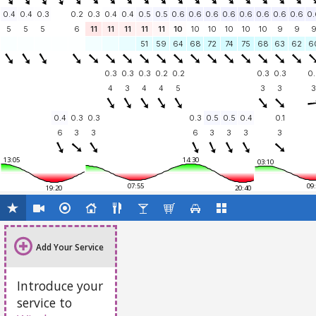
0.4
0.4
0.3
0.2
0.3
0.4
0.4
0.5
0.5
0.6
0.6
0.6
0.6
0.6
0.6
0.6
0.6
0.
5
5
5
6
11
11
11
11
11
10
10
10
10
10
10
9
9
51
59
64
68
72
74
75
68
63
62
6
0.3
0.3
0.3
0.2
0.2
0.3
0.3
0.
4
3
4
4
5
3
3
3
0.4
0.3
0.3
0.3
0.5
0.5
0.4
0.1
6
3
3
6
3
3
3
3
13:05
14:30
03:10
07:55
09
19:20
20:40
Add Your Service
Introduce your
service to