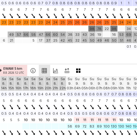
0.5
0.6
0.6
0.6
0.6
0.7
0.7
0.8
0.8
0.8
0.8
0.8
0.8
0.8
0.8
0.9
1
1
1
6
6
6
7
7
7
6
6
6
7
7
7
7
7
7
6
6
6
23
23
23
23
23
23
24
24
25
25
26
26
26
26
25
25
24
24
2
98
78
22
98
34
1
49
57
66
58
47
66
60
54
38
33
43
36
19
16
53
69
5
6
21
5
17
37
25
42
45
32
45
50
49
46
50
51
46
4
0.1
0.
EWAM 5 km
8.8. 2026 12 UTC
Sa
Sa
Sa
Sa
Sa
Sa
Sa
Sa
Sa
Su
Su
Su
Su
Su
Su
Su
Su
Su
S
8.
8.
8.
8.
8.
8.
8.
8.
8.
9.
9.
9.
9.
9.
9.
9.
9.
9.
9
14h
15h
16h
17h
18h
19h
20h
21h
22h
03h
04h
05h
06h
07h
08h
09h
10h
11h
12
0.5
0.5
0.4
0.4
0.4
0.4
0.4
0.4
0.4
0.5
0.6
0.6
0.6
0.6
0.7
0.7
0.8
0.8
0.
5
6
6
6
6
6
6
6
6
6
6
6
7
7
7
6
6
6
7
0.5
0.4
0.4
0.4
0.4
0.4
0.4
0.4
0.4
0.5
0.5
0.5
0.6
0.6
0.6
0.7
0.8
0.8
0.
5
5
5
10
10
10
10
10
10
10
11
11
11
11
11
11
10
10
1
58
69
72
83
89
100
130
130
140
15