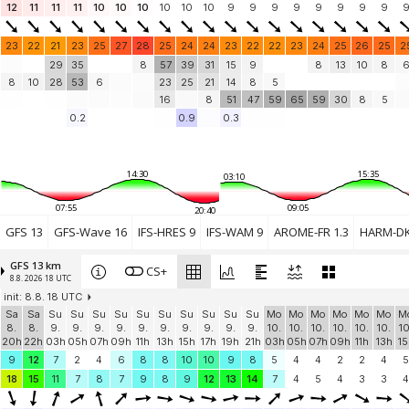
12
Windbird 1784
11
11
11
(41.1 km)
10
10
10
10
10
10
9
9
9
9
9
9
9
9
Add your station...
23
22
21
23
25
27
28
25
24
24
23
22
22
23
24
25
26
25
2
29
35
8
57
39
31
15
9
8
13
10
8
8
10
28
53
6
23
25
21
14
8
5
16
8
51
47
59
65
59
30
8
5
0.2
0.9
0.3
14:30
15:35
03:10
07:55
09:05
20:40
GFS 13
GFS-Wave 16
IFS-HRES 9
IFS-WAM 9
AROME-FR 1.3
HARM-DK
GFS 13 km
CS+
8.8. 2026 18 UTC
init: 8.8. 18 UTC
Sa
Sa
Su
Su
Su
Su
Su
Su
Su
Su
Su
Su
Mo
Mo
Mo
Mo
Mo
Mo
M
8.
8.
9.
9.
9.
9.
9.
9.
9.
9.
9.
9.
10.
10.
10.
10.
10.
10.
10
20h
22h
03h
05h
07h
09h
11h
13h
15h
17h
19h
21h
03h
05h
07h
09h
11h
13h
15
9
12
7
2
4
6
8
8
10
10
9
8
5
4
4
2
2
4
5
18
15
11
7
8
7
9
8
9
12
13
14
7
4
5
4
3
3
4