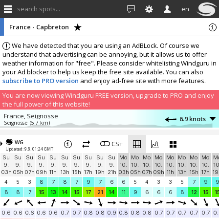
search spots...
en
France - Capbreton
We have detected that you are using an AdBLock. Of course we
understand that advertising can be annoying, but it allows us to offer
weather information for "free". Please consider whitelisting Windguru in
your Ad blocker to help us keep the free site available. You can also
subscribe to PRO version
and enjoy ad-free site with more features.
You are now viewing Windguru FREE version, upgrade to PRO and enjoy
the full power of this website!
France, Seignosse
6.9 knots
Seignosse
(5.7 km)
More stations:
WG
Anglet
CS+
4.6 knots
Updated: 9.8. 01:24 GMT
Cavaliers
(15.1 km)
Su
Su
Su
Su
Su
Su
Su
Su
Su
Su
Mo
Mo
Mo
Mo
Mo
Mo
Mo
Mo
M
Socoa - Saint Jean de Luz
3.1 knots
9.
9.
9.
9.
9.
9.
9.
9.
9.
9.
10.
10.
10.
10.
10.
10.
10.
10.
10
Socoa
(34.2 km)
03h
05h
07h
09h
11h
13h
15h
17h
19h
21h
03h
05h
07h
09h
11h
13h
15h
17h
19
ADVENTURE COTE BASQUE PARAMOTEUR
2.3 knots
4
5
3
8
7
8
7
9
7
6
6
5
4
3
3
5
7
9
Pioupiou 220
(34.9 km)
8
8
7
15
13
14
15
17
21
14
11
9
6
6
6
8
12
15
1
Windbird 1715
8.1 knots
Windbird 1715
(40.6 km)
0.6
0.6
0.6
0.6
0.6
0.7
0.7
0.8
0.8
0.9
0.8
0.8
0.8
0.7
0.7
0.7
0.7
0.7
0.
Windbird 1784
8.9 knots