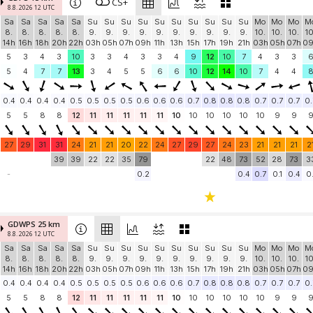
CS+
8.8. 2026 12 UTC
Sa
Sa
Sa
Sa
Sa
Su
Su
Su
Su
Su
Su
Su
Su
Su
Su
Mo
Mo
Mo
M
8.
8.
8.
8.
8.
9.
9.
9.
9.
9.
9.
9.
9.
9.
9.
10.
10.
10.
10
14h
16h
18h
20h
22h
03h
05h
07h
09h
11h
13h
15h
17h
19h
21h
03h
05h
07h
0
5
3
4
3
10
3
3
4
3
3
4
9
12
10
7
4
3
3
5
4
7
7
13
3
4
5
5
6
6
10
12
14
10
7
4
4
0.4
0.4
0.4
0.4
0.5
0.5
0.5
0.5
0.6
0.6
0.6
0.7
0.8
0.8
0.8
0.7
0.7
0.7
0.
5
5
8
8
12
11
11
11
11
11
10
10
10
10
10
10
9
9
27
29
31
31
24
21
21
20
22
24
27
29
27
24
23
21
21
21
2
39
39
22
22
35
79
22
48
73
52
28
73
3
-
0.2
0.4
0.7
0.1
0.4
0.
GDWPS 25 km
8.8. 2026 12 UTC
Sa
Sa
Sa
Sa
Sa
Su
Su
Su
Su
Su
Su
Su
Su
Su
Su
Mo
Mo
Mo
M
8.
8.
8.
8.
8.
9.
9.
9.
9.
9.
9.
9.
9.
9.
9.
10.
10.
10.
10
14h
16h
18h
20h
22h
03h
05h
07h
09h
11h
13h
15h
17h
19h
21h
03h
05h
07h
0
0.4
0.4
0.4
0.4
0.5
0.5
0.5
0.5
0.6
0.6
0.6
0.7
0.8
0.8
0.8
0.7
0.7
0.7
0.
5
5
8
8
12
11
11
11
11
11
10
10
10
10
10
10
9
9