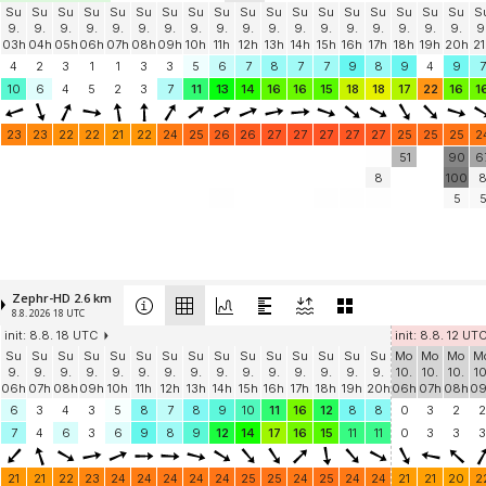
Su
Su
Su
Su
Su
Su
Su
Su
Su
Su
Su
Su
Su
Su
Su
Su
Su
Su
S
9.
9.
9.
9.
9.
9.
9.
9.
9.
9.
9.
9.
9.
9.
9.
9.
9.
9.
9
03h
04h
05h
06h
07h
08h
09h
10h
11h
12h
13h
14h
15h
16h
17h
18h
19h
20h
21
4
2
3
1
1
3
3
5
6
7
8
7
7
9
8
9
4
9
7
10
6
4
5
2
3
7
11
13
14
16
16
15
18
18
17
22
16
1
23
23
22
22
21
22
24
25
26
26
27
27
27
27
27
25
25
25
2
51
90
6
8
100
5
Zephr-HD 2.6 km
8.8. 2026 18 UTC
init: 8.8. 18 UTC
init: 8.8. 12 UT
Su
Su
Su
Su
Su
Su
Su
Su
Su
Su
Su
Su
Su
Su
Su
Mo
Mo
Mo
M
9.
9.
9.
9.
9.
9.
9.
9.
9.
9.
9.
9.
9.
9.
9.
10.
10.
10.
10
06h
07h
08h
09h
10h
11h
12h
13h
14h
15h
16h
17h
18h
19h
20h
06h
07h
08h
0
6
3
4
3
5
8
7
8
9
10
11
16
12
8
8
0
3
2
2
7
4
6
3
6
9
8
9
12
14
17
16
15
11
11
0
3
3
3
21
21
22
23
24
24
24
24
24
25
25
24
25
24
24
21
21
20
2