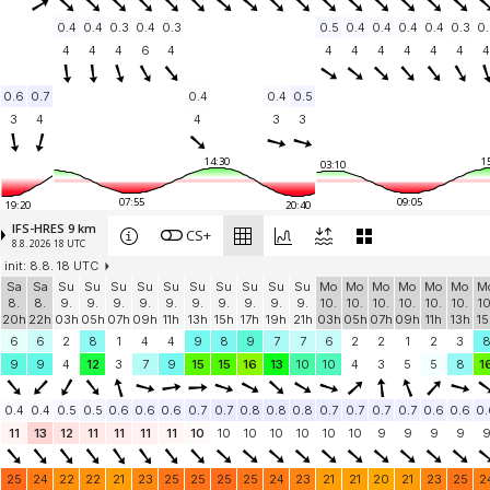
0.4
0.4
0.3
0.4
0.3
0.5
0.4
0.4
0.4
0.4
0.3
0.
4
4
4
6
4
4
4
4
4
4
4
4
0.6
0.7
0.4
0.4
0.5
3
4
4
3
3
14:30
1
03:10
07:55
09:05
19:20
20:40
IFS-HRES 9 km
CS+
8.8. 2026 18 UTC
init: 8.8. 18 UTC
Sa
Sa
Su
Su
Su
Su
Su
Su
Su
Su
Su
Su
Mo
Mo
Mo
Mo
Mo
Mo
M
8.
8.
9.
9.
9.
9.
9.
9.
9.
9.
9.
9.
10.
10.
10.
10.
10.
10.
10
20h
22h
03h
05h
07h
09h
11h
13h
15h
17h
19h
21h
03h
05h
07h
09h
11h
13h
15
6
6
2
8
1
4
4
9
8
9
7
7
6
2
2
1
2
3
9
9
4
12
3
7
9
15
15
16
13
10
10
4
3
5
5
8
1
0.4
0.4
0.5
0.5
0.6
0.6
0.6
0.7
0.7
0.8
0.8
0.8
0.7
0.7
0.7
0.7
0.6
0.6
0.
11
13
12
11
11
11
11
10
10
10
10
10
10
10
9
9
9
9
25
24
22
22
21
23
25
25
25
25
24
23
21
21
20
21
23
25
2