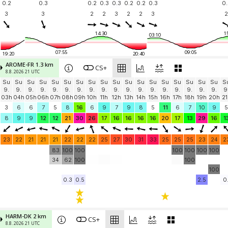
0.2
0.3
0.2
0.3
0.3
0.2
0.2
0.3
0.
3
3
2
2
3
2
2
3
2
14:30
1
03:10
07:55
09:05
19:20
20:40
AROME-FR 1.3 km
CS+
8.8. 2026 21 UTC
Su
Su
Su
Su
Su
Su
Su
Su
Su
Su
Su
Su
Su
Su
Su
Su
Su
Su
S
9.
9.
9.
9.
9.
9.
9.
9.
9.
9.
9.
9.
9.
9.
9.
9.
9.
9.
9
03h
04h
05h
06h
07h
08h
09h
10h
11h
12h
13h
14h
15h
16h
17h
18h
19h
20h
21
3
6
6
7
5
8
16
6
9
7
9
8
5
11
6
7
10
9
5
8
9
9
12
12
21
30
26
17
16
16
16
16
20
17
13
29
16
1
23
22
21
21
21
22
22
22
25
27
30
31
33
25
25
25
23
24
2
83
100
100
100
100
100
100
34
62
100
100
100
0.3
0.5
2.5
0.
HARM-DK 2 km
CS+
8.8. 2026 21 UTC