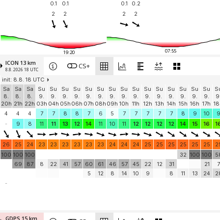
0.1
0.1
0.1
0.2
2
2
2
2
07:55
19:20
ICON 13 km
CS+
8.8. 2026 18 UTC
init: 8.8. 18 UTC
Sa
Sa
Sa
Su
Su
Su
Su
Su
Su
Su
Su
Su
Su
Su
Su
Su
Su
Su
S
8.
8.
8.
9.
9.
9.
9.
9.
9.
9.
9.
9.
9.
9.
9.
9.
9.
9.
9
20h
21h
22h
03h
04h
05h
06h
07h
08h
09h
10h
11h
12h
13h
14h
15h
16h
17h
18
4
4
4
7
7
8
8
7
6
5
7
7
7
7
7
8
9
10
-
9
8
11
11
13
12
14
11
10
11
12
12
12
12
14
15
16
1
26
25
24
23
23
23
23
23
23
24
24
24
25
25
25
25
25
25
2
100
100
100
32
100
100
5
69
87
8
22
41
57
60
61
46
57
45
22
12
31
21
7
5
12
8
14
10
9
8
11
13
24
2
-
GDPS 15 km