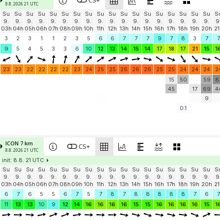
CS+
8.8. 2026 21 UTC
Su
Su
Su
Su
Su
Su
Su
Su
Su
Su
Su
Su
Su
Su
Su
Su
Su
Su
S
9.
9.
9.
9.
9.
9.
9.
9.
9.
9.
9.
9.
9.
9.
9.
9.
9.
9.
9
03h
04h
05h
06h
07h
08h
09h
10h
11h
12h
13h
14h
15h
16h
17h
18h
19h
20h
21
3
2
3
1
1
2
3
5
6
6
7
7
7
9
7
8
3
7
7
9
5
4
5
3
3
6
10
12
13
14
15
14
17
18
17
21
15
1
23
23
22
22
22
22
23
24
25
25
26
26
26
25
25
24
24
24
2
15
50
59
8
45
17
69
4
9
0.1
ICON 7 km
CS+
8.8. 2026 21 UTC
init: 8.8. 21 UTC
Su
Su
Su
Su
Su
Su
Su
Su
Su
Su
Su
Su
Su
Su
Su
Su
Su
Su
S
9.
9.
9.
9.
9.
9.
9.
9.
9.
9.
9.
9.
9.
9.
9.
9.
9.
9.
9
03h
04h
05h
06h
07h
08h
09h
10h
11h
12h
13h
14h
15h
16h
17h
18h
19h
20h
21
6
7
6
5
5
6
7
5
7
8
7
8
8
8
8
8
7
6
7
11
13
13
10
9
12
14
16
16
16
16
15
15
16
16
16
16
15
1