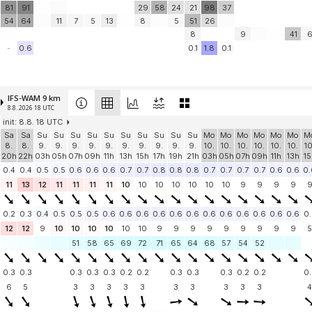
81
91
29
58
24
21
98
37
54
64
11
7
5
13
8
5
51
26
8
9
41
-
0.6
0.1
1.8
0.1
IFS-WAM 9 km
8.8. 2026 18 UTC
init: 8.8. 18 UTC
Sa
Sa
Su
Su
Su
Su
Su
Su
Su
Su
Su
Su
Mo
Mo
Mo
Mo
Mo
Mo
M
8.
8.
9.
9.
9.
9.
9.
9.
9.
9.
9.
9.
10.
10.
10.
10.
10.
10.
10
20h
22h
03h
05h
07h
09h
11h
13h
15h
17h
19h
21h
03h
05h
07h
09h
11h
13h
15
0.4
0.4
0.5
0.5
0.6
0.6
0.6
0.7
0.7
0.8
0.8
0.8
0.7
0.7
0.7
0.7
0.6
0.6
0.
11
13
12
11
11
11
11
10
10
10
10
10
10
10
9
9
9
9
0.2
0.3
0.4
0.5
0.5
0.5
0.6
0.6
0.6
0.6
0.6
0.6
0.6
0.6
0.6
0.6
0.6
0.6
0.
12
12
9
10
10
10
10
10
10
9
9
9
9
9
9
9
9
9
5
51
58
65
69
72
71
65
64
68
57
54
52
0.3
0.3
0.3
0.3
0.3
0.2
0.2
0.3
0.3
0.3
0.2
0.2
0.
6
5
3
3
3
3
3
3
3
3
3
3
4