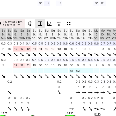
-
0.1
0.2
0.1
0.1
0.1
IFS-WAM 9 km
8.8. 2026 12 UTC
Sa
Sa
Sa
Sa
Sa
Su
Su
Su
Su
Su
Su
Su
Su
Su
Su
Mo
Mo
Mo
M
8.
8.
8.
8.
8.
9.
9.
9.
9.
9.
9.
9.
9.
9.
9.
10.
10.
10.
10
14h
16h
18h
20h
22h
03h
05h
07h
09h
11h
13h
15h
17h
19h
21h
03h
05h
07h
0
0.3
0.3
0.3
0.4
0.4
0.5
0.5
0.5
0.5
0.6
0.6
0.6
0.6
0.6
0.6
0.6
0.7
0.7
0.
8
10
12
12
12
11
11
10
10
10
10
10
10
10
9
9
9
9
0.3
0.2
0.3
0.3
0.4
0.5
0.5
0.5
0.5
0.5
0.5
0.6
0.5
0.5
0.5
0.5
0.5
0.
5
12
12
11
10
10
10
10
10
10
10
9
9
9
9
9
9
51
52
0.2
0.2
0.2
0.3
0.3
0.3
0.3
0.3
0.
6
3
7
8
8
7
7
3
7
0.1
0.1
0.2
0.2
0.1
0.2
0.2
0.2
0.1
0.
1
2
2
2
2
2
2
2
2
2
13:05
14:30
03:15