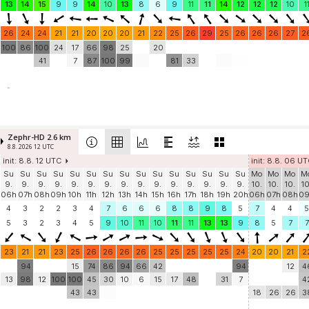
13
14
15
9
9
14
10
13
8
6
9
11
11
14
12
12
12
10
1
26
24
24
21
21
20
20
20
21
22
25
26
29
25
26
26
26
27
2
100
86
100
24
17
66
98
25
20
41
7
87
100
99
81
33
-
Zephr-HD 2.6 km
8.8. 2026 12 UTC
init: 8.8. 12 UTC
init: 8.8. 06 U
Su
Su
Su
Su
Su
Su
Su
Su
Su
Su
Su
Su
Su
Su
Su
Mo
Mo
Mo
M
9.
9.
9.
9.
9.
9.
9.
9.
9.
9.
9.
9.
9.
9.
9.
10.
10.
10.
10
06h
07h
08h
09h
10h
11h
12h
13h
14h
15h
16h
17h
18h
19h
20h
06h
07h
08h
0
4
3
2
2
3
4
7
6
6
6
8
8
9
8
5
7
4
4
5
5
3
2
3
4
5
9
10
11
10
11
11
13
13
9
8
5
7
7
23
21
21
23
25
26
26
26
26
25
25
25
25
25
24
20
20
21
2
94
15
74
86
94
66
42
94
12
4
13
98
12
100
100
45
30
10
6
15
17
48
31
7
4
43
43
18
26
26
3