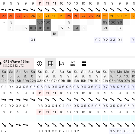
9
9
9
9
9
11
11
11
10
10
10
10
10
9
9
9
9
9
27
26
27
25
24
21
21
20
21
25
26
24
25
23
22
20
20
21
2
-
5
100
100
5
69
100
96
-
5
5
100
98
100
5
5
81
5
21
6
-
18
-
0.1
0.2
0.2
0.3
0.1
0.
GFS-Wave 16 km
8.8. 2026 12 UTC
Sa
Sa
Sa
Sa
Sa
Su
Su
Su
Su
Su
Su
Su
Su
Su
Su
Mo
Mo
Mo
M
8.
8.
8.
8.
8.
9.
9.
9.
9.
9.
9.
9.
9.
9.
9.
10.
10.
10.
10
14h
16h
18h
20h
22h
03h
05h
07h
09h
11h
13h
15h
17h
19h
21h
03h
05h
07h
0
0.4
0.4
0.3
0.5
0.5
0.6
0.6
0.6
0.6
0.6
0.6
0.6
0.6
0.7
0.7
0.8
0.7
0.7
0.
9
9
9
9
9
11
11
11
10
10
10
10
10
9
9
9
9
9
0.2
0.2
0.2
0.2
0.3
0.3
0.4
0.4
0.4
0.5
0.5
0.5
0.5
0.5
0.5
0.5
0.5
0.
6
6
9
9
11
11
11
10
10
10
10
10
9
9
9
9
9
0.2
0.3
0.3
0.3
0.2
0.3
0.2
0.5
0.5
0.5
0.