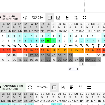
WRF 9 km
CS+
8.8. 2026 12 UTC
Sa
Sa
Sa
Sa
Sa
Sa
Sa
Sa
Sa
Su
Su
Su
Su
Su
Su
Su
Su
Su
S
8.
8.
8.
8.
8.
8.
8.
8.
8.
9.
9.
9.
9.
9.
9.
9.
9.
9.
9
14h
15h
16h
17h
18h
19h
20h
21h
22h
03h
04h
05h
06h
07h
08h
09h
10h
11h
12
5
6
6
6
7
7
6
5
7
5
6
3
6
2
5
4
5
4
3
5
6
6
8
8
8
10
13
11
6
3
6
2
7
7
7
6
7
28
28
28
28
27
26
26
25
24
21
21
21
21
20
22
23
24
26
2
16
19
15
77
80
65
84
46
66
61
89
6
10
1
6
9
20
48
63
40
25
67
100
19
90
69
92
37
99
100
100
72
12
-
0.1
0.1
HARMONIE 5 km
CS+
8.8. 2026 15 UTC
Sa
Sa
Sa
Sa
Sa
Sa
Su
Su
Su
Su
Su
Su
Su
Su
Su
Su
Su
Su
S
8.
8.
8.
8.
8.
8.
9.
9.
9.
9.
9.
9.
9.
9.
9.
9.
9.
9.
9
17h
18h
19h
20h
21h
22h
03h
04h
05h
06h
07h
08h
09h
10h
11h
12h
13h
14h
15