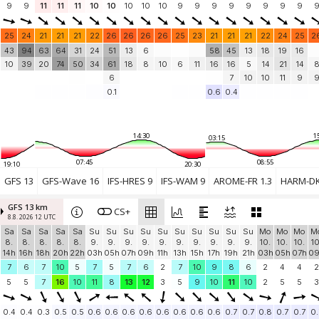
Kaze Océan Weather Station
9
9
11
11
11
10
10
(39.6 km)
10
10
10
9
9
9
9
9
9
9
9
Plage des Arbousiers
10.1 knots
Arcachon
(40.5 km)
25
24
21
21
21
22
26
26
26
26
25
23
21
21
21
22
24
25
2
Plage de la Hume
43
94
63
64
31
24
51
13
6
58
45
13
18
19
16
9.9 knots
La Hume
(41.1 km)
10
39
20
74
50
34
61
18
8
10
6
11
16
16
5
14
21
14
PAUILLAC - WEAMETER
18.6 knots
6
7
10
10
11
9
PORT DE PAUILLAC
(41.5 km)
0.1
0.6
0.4
Add your station...
14:30
1
03:15
07:45
08:55
19:10
20:30
GFS 13
GFS-Wave 16
IFS-HRES 9
IFS-WAM 9
AROME-FR 1.3
HARM-DK
GFS 13 km
CS+
8.8. 2026 12 UTC
Sa
Sa
Sa
Sa
Sa
Su
Su
Su
Su
Su
Su
Su
Su
Su
Su
Mo
Mo
Mo
M
8.
8.
8.
8.
8.
9.
9.
9.
9.
9.
9.
9.
9.
9.
9.
10.
10.
10.
10
14h
16h
18h
20h
22h
03h
05h
07h
09h
11h
13h
15h
17h
19h
21h
03h
05h
07h
0
7
6
7
10
5
7
5
7
6
2
7
10
9
8
6
2
4
4
2
5
5
7
16
10
11
8
13
12
3
5
9
10
11
10
2
5
5
3
0.4
0.4
0.3
0.5
0.5
0.6
0.6
0.6
0.6
0.6
0.6
0.6
0.6
0.7
0.7
0.8
0.7
0.7
0.