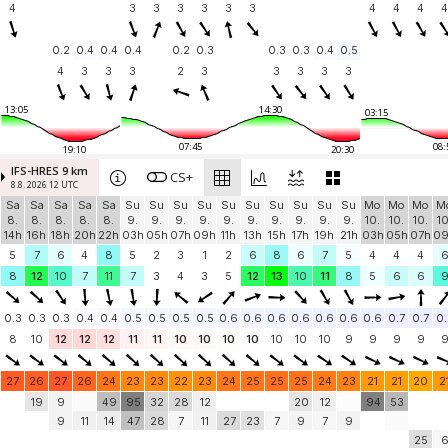
4
3
3
3
3
3
3
4
4
4
4
0.2
0.4
0.4
0.4
0.2
0.3
0.3
0.3
0.4
0.5
4
3
3
3
2
3
3
3
3
3
13:05
14:30
03:15
07:45
08:
19:10
20:30
IFS-HRES 9 km
CS+
8.8. 2026 12 UTC
Sa
Sa
Sa
Sa
Sa
Su
Su
Su
Su
Su
Su
Su
Su
Su
Su
Mo
Mo
Mo
M
8.
8.
8.
8.
8.
9.
9.
9.
9.
9.
9.
9.
9.
9.
9.
10.
10.
10.
10
14h
16h
18h
20h
22h
03h
05h
07h
09h
11h
13h
15h
17h
19h
21h
03h
05h
07h
0
5
7
6
4
8
5
2
3
1
2
6
8
6
7
5
4
4
4
8
12
10
7
11
7
3
4
3
5
12
13
10
11
8
5
6
6
0.3
0.3
0.3
0.4
0.4
0.5
0.5
0.5
0.5
0.6
0.6
0.6
0.6
0.6
0.6
0.6
0.7
0.7
0.
8
10
12
12
12
11
11
10
10
10
10
10
10
10
9
9
9
9
27
26
27
26
24
23
23
22
23
24
25
25
25
24
23
21
21
20
2
19
9
49
95
32
28
12
20
12
94
53
9
11
14
47
28
7
11
27
23
7
9
7
9
25