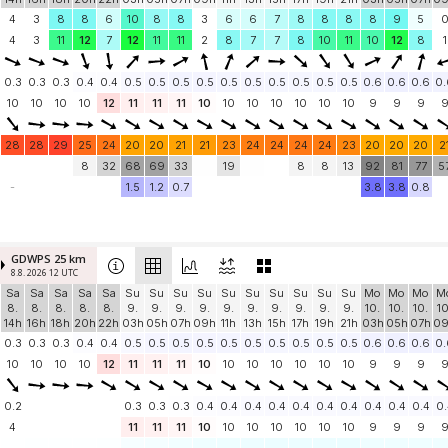
4
3
8
8
6
10
8
8
3
6
6
7
8
8
8
8
9
5
4
3
11
12
7
12
11
11
2
8
7
7
8
10
11
10
12
8
1
0.3
0.3
0.3
0.4
0.4
0.5
0.5
0.5
0.5
0.5
0.5
0.5
0.5
0.5
0.5
0.6
0.6
0.6
0.
10
10
10
10
12
11
11
11
10
10
10
10
10
10
10
9
9
9
28
28
29
25
24
20
20
21
21
23
24
24
24
24
23
20
20
20
2
8
32
68
69
33
19
8
8
13
92
81
77
5
-
1.5
1.2
0.7
3.8
3.8
0.8
GDWPS 25 km
8.8. 2026 12 UTC
Sa
Sa
Sa
Sa
Sa
Su
Su
Su
Su
Su
Su
Su
Su
Su
Su
Mo
Mo
Mo
M
8.
8.
8.
8.
8.
9.
9.
9.
9.
9.
9.
9.
9.
9.
9.
10.
10.
10.
10
14h
16h
18h
20h
22h
03h
05h
07h
09h
11h
13h
15h
17h
19h
21h
03h
05h
07h
0
0.3
0.3
0.3
0.4
0.4
0.5
0.5
0.5
0.5
0.5
0.5
0.5
0.5
0.5
0.5
0.6
0.6
0.6
0.
10
10
10
10
12
11
11
11
10
10
10
10
10
10
10
9
9
9
0.2
0.3
0.3
0.3
0.4
0.4
0.4
0.4
0.4
0.4
0.4
0.4
0.4
0.4
0.
4
11
11
11
10
10
10
10
10
10
10
9
9
9