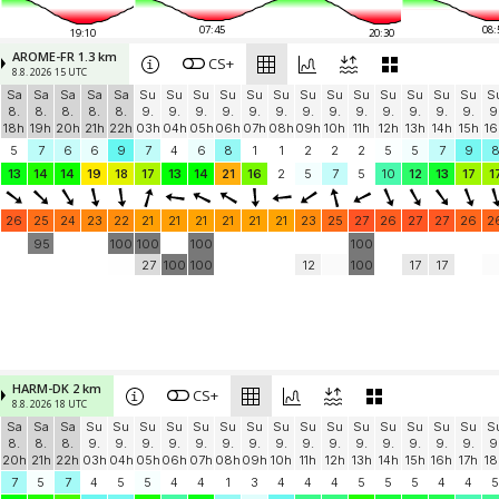
07:45
08:
19:10
20:30
AROME-FR 1.3 km
CS+
8.8. 2026 15 UTC
Sa
Sa
Sa
Sa
Sa
Su
Su
Su
Su
Su
Su
Su
Su
Su
Su
Su
Su
Su
S
8.
8.
8.
8.
8.
9.
9.
9.
9.
9.
9.
9.
9.
9.
9.
9.
9.
9.
9
18h
19h
20h
21h
22h
03h
04h
05h
06h
07h
08h
09h
10h
11h
12h
13h
14h
15h
16
5
7
6
6
9
7
4
6
8
1
1
2
2
2
5
5
7
9
13
14
14
19
18
17
13
14
21
16
2
5
7
5
10
12
13
17
1
26
25
24
23
22
21
21
21
21
21
21
23
25
27
26
27
27
26
2
95
100
100
100
100
27
100
100
12
100
17
17
HARM-DK 2 km
CS+
8.8. 2026 18 UTC
Sa
Sa
Sa
Su
Su
Su
Su
Su
Su
Su
Su
Su
Su
Su
Su
Su
Su
Su
S
8.
8.
8.
9.
9.
9.
9.
9.
9.
9.
9.
9.
9.
9.
9.
9.
9.
9.
9
20h
21h
22h
03h
04h
05h
06h
07h
08h
09h
10h
11h
12h
13h
14h
15h
16h
17h
18
7
5
7
4
5
5
4
4
1
3
4
4
4
5
5
5
4
4
5