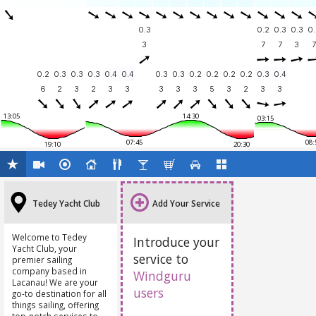
0.3
0.2
0.3
0.3
0.
3
7
7
3
7
0.2
0.3
0.3
0.3
0.4
0.4
0.3
0.3
0.2
0.2
0.2
0.2
0.3
0.4
6
2
3
2
3
3
3
3
3
5
3
2
3
3
13:05
14:30
03:15
07:45
08:
19:10
20:30
Tedey Yacht Club
Add Your Service
Welcome to Tedey
Introduce your
Yacht Club, your
service to
premier sailing
company based in
Windguru
Lacanau! We are your
users
go-to destination for all
things sailing, offering
top-notch services to