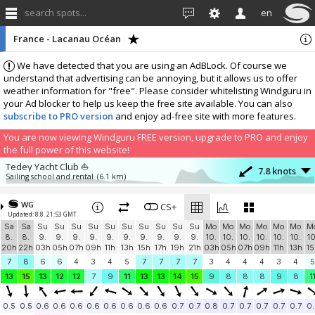
search spots...
en
France - Lacanau Océan
We have detected that you are using an AdBLock. Of course we
understand that advertising can be annoying, but it allows us to offer
weather information for "free". Please consider whitelisting Windguru in
your Ad blocker to help us keep the free site available. You can also
subscribe to PRO version
and enjoy ad-free site with more features.
You are now viewing Windguru FREE version, upgrade to PRO and enjoy
the full power of this website!
Tedey Yacht Club ⛵
7.8 knots
Sailing school and rental
(6.1 km)
More stations:
WG
LE PORGE
CS+
13.1 knots
Updated: 8.8. 21:53 GMT
LE PORGE
(17.1 km)
Sa
Sa
Su
Su
Su
Su
Su
Su
Su
Su
Su
Su
Mo
Mo
Mo
Mo
Mo
Mo
M
HOURTIN - WEAMETER
14.6 knots
8.
8.
9.
9.
9.
9.
9.
9.
9.
9.
9.
9.
10.
10.
10.
10.
10.
10.
10
KITE ZONE SCHOOL
(19.6 km)
20h
22h
03h
05h
07h
09h
11h
13h
15h
17h
19h
21h
03h
05h
07h
09h
11h
13h
15
Windbird 1769
14.9 knots
7
8
6
6
4
3
4
5
7
7
7
7
3
4
4
4
3
4
5
Windbird 1769
(38.5 km)
13
15
13
12
12
7
9
11
13
13
14
15
9
8
8
8
9
8
1
CVA
14.9 knots
CVA
(39.1 km)
0.5
0.5
0.6
0.6
0.6
0.6
0.6
0.6
0.6
0.6
0.7
0.7
0.8
0.7
0.7
0.7
0.7
0.7
0.
Cap Ferret - Kaze Océan Weather Station
3 knots