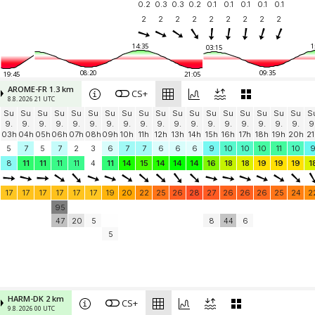
0.2
0.3
0.3
0.2
0.1
0.1
0.1
0.1
0.1
2
2
2
2
2
2
2
2
2
14:35
1
03:15
08:20
09:35
19:45
21:05
AROME-FR 1.3 km
CS+
8.8. 2026 21 UTC
Su
Su
Su
Su
Su
Su
Su
Su
Su
Su
Su
Su
Su
Su
Su
Su
Su
Su
S
9.
9.
9.
9.
9.
9.
9.
9.
9.
9.
9.
9.
9.
9.
9.
9.
9.
9.
9
03h
04h
05h
06h
07h
08h
09h
10h
11h
12h
13h
14h
15h
16h
17h
18h
19h
20h
21
5
7
5
7
2
3
6
7
7
6
6
6
9
10
10
10
11
10
8
11
11
11
11
4
11
14
15
14
14
14
16
18
18
19
19
19
1
17
17
17
17
17
17
19
20
22
25
26
28
27
26
26
26
25
24
2
95
47
20
5
8
44
6
5
HARM-DK 2 km
CS+
9.8. 2026 00 UTC