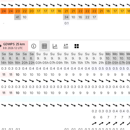
24
24
23
22
20
17
17
17
18
21
21
22
22
22
21
18
17
17
1
41
10
34
10
16
22
17
-
0.1
GDWPS 25 km
8.8. 2026 12 UTC
Sa
Sa
Sa
Sa
Sa
Su
Su
Su
Su
Su
Su
Su
Su
Su
Su
Mo
Mo
Mo
M
8.
8.
8.
8.
8.
9.
9.
9.
9.
9.
9.
9.
9.
9.
9.
10.
10.
10.
10
14h
16h
18h
20h
22h
03h
05h
07h
09h
11h
13h
15h
17h
19h
21h
03h
05h
07h
0
0.3
0.3
0.3
0.4
0.4
0.4
0.4
0.4
0.4
0.4
0.4
0.4
0.4
0.5
0.5
0.5
0.5
0.5
0.
11
11
10
10
10
10
10
10
9
9
9
9
9
9
9
9
9
9
0.2
0.3
0.3
0.3
0.3
0.3
0.3
0.3
0.3
0.3
0.3
0.3
0.3
0.3
0.3
0.3
0.4
0.4
0.
11
11
10
10
10
10
10
10
9
9
9
9
9
9
9
9
9
9
0.2
0.3
0.3
0.4
0.4
0.
6
6
7
7
7
7
0.1
0.1
0.1
0.1
0.1
0.1
0.2
0.2
0.2
0.2
0.2
0.1