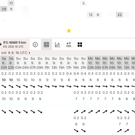
17
5
29
9
12
8
22
-
IFS-WAM 9 km
8.8. 2026 18 UTC
init: 8.8. 18 UTC
Sa
Sa
Su
Su
Su
Su
Su
Su
Su
Su
Su
Su
Mo
Mo
Mo
Mo
Mo
Mo
M
8.
8.
9.
9.
9.
9.
9.
9.
9.
9.
9.
9.
10.
10.
10.
10.
10.
10.
10
20h
22h
03h
05h
07h
09h
11h
13h
15h
17h
19h
21h
03h
05h
07h
09h
11h
13h
15
0.2
0.2
0.2
0.2
0.2
0.2
0.2
0.2
0.3
0.4
0.4
0.4
0.3
0.3
0.3
0.3
0.3
0.3
0.
10
10
10
10
10
9
9
9
9
8
8
8
8
8
8
8
8
8
0.2
0.2
0.2
0.2
0.2
0.2
0.2
0.3
0.3
0.2
0.2
0.2
0.2
0.2
0.
10
10
9
9
9
9
7
7
7
7
7
7
8
8
0.2
0.2
0.2
0.2
9
9
7
7