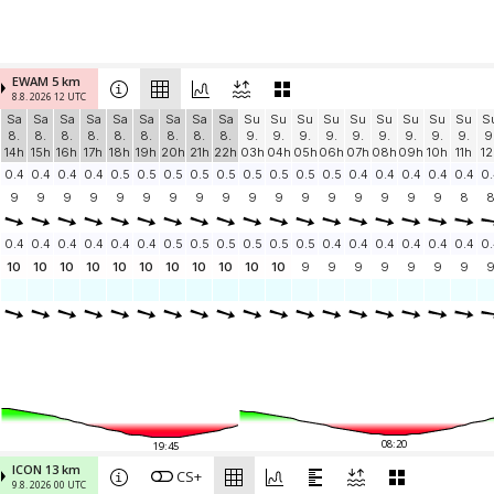
EWAM 5 km
8.8. 2026 12 UTC
Sa
Sa
Sa
Sa
Sa
Sa
Sa
Sa
Sa
Su
Su
Su
Su
Su
Su
Su
Su
Su
S
8.
8.
8.
8.
8.
8.
8.
8.
8.
9.
9.
9.
9.
9.
9.
9.
9.
9.
9
14h
15h
16h
17h
18h
19h
20h
21h
22h
03h
04h
05h
06h
07h
08h
09h
10h
11h
12
0.4
0.4
0.4
0.4
0.5
0.5
0.5
0.5
0.5
0.5
0.5
0.5
0.5
0.4
0.4
0.4
0.4
0.4
0.
9
9
9
9
9
9
9
9
9
9
9
9
9
9
9
9
9
8
0.4
0.4
0.4
0.4
0.4
0.4
0.5
0.5
0.5
0.5
0.5
0.5
0.4
0.4
0.4
0.4
0.4
0.4
0.
10
10
10
10
10
10
10
10
10
10
10
9
9
9
9
9
9
9
08:20
19:45
ICON 13 km
CS+
9.8. 2026 00 UTC