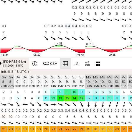
0.2
0.2
0.2
0.2
0.2
0.2
0.2
0.2
0.
9
9
8
8
9
9
9
9
0.1
0.1
0.2
0.3
0.4
0.4
0.3
0.2
0.1
0.
2
2
2
2
9
3
3
3
2
3
14:35
1
03:15
08:20
09:35
19:45
21:05
IFS-HRES 9 km
CS+
8.8. 2026 18 UTC
init: 8.8. 18 UTC
Sa
Sa
Su
Su
Su
Su
Su
Su
Su
Su
Su
Su
Mo
Mo
Mo
Mo
Mo
Mo
M
8.
8.
9.
9.
9.
9.
9.
9.
9.
9.
9.
9.
10.
10.
10.
10.
10.
10.
10
20h
22h
03h
05h
07h
09h
11h
13h
15h
17h
19h
21h
03h
05h
07h
09h
11h
13h
15
2
3
4
1
3
3
6
7
9
11
10
9
6
6
6
6
6
4
5
3
3
5
3
4
6
8
10
13
15
14
12
8
9
9
10
9
6
0.2
0.2
0.2
0.2
0.2
0.2
0.2
0.2
0.3
0.4
0.4
0.4
0.3
0.3
0.3
0.3
0.3
0.3
0.
10
10
10
10
10
9
9
9
9
8
8
8
8
8
8
8
8
8
21
20
19
19
19
19
20
21
21
22
22
21
19
18
18
18
20
21
2