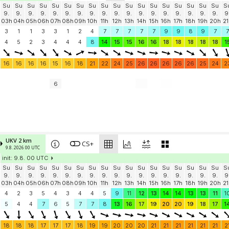
Su
Su
Su
Su
Su
Su
Su
Su
Su
Su
Su
Su
Su
Su
Su
Su
Su
Su
S
9.
9.
9.
9.
9.
9.
9.
9.
9.
9.
9.
9.
9.
9.
9.
9.
9.
9.
9
03h
04h
05h
06h
07h
08h
09h
10h
11h
12h
13h
14h
15h
16h
17h
18h
19h
20h
21
3
1
1
3
3
1
2
4
7
7
7
7
7
9
9
8
9
7
7
4
5
2
3
4
4
4
8
14
15
15
16
16
18
18
18
18
18
1
16
16
16
16
15
16
18
21
22
24
25
26
26
26
26
26
25
24
2
6
UKV 2 km
CS+
9.8. 2026 00 UTC
init: 9.8. 00 UTC
Su
Su
Su
Su
Su
Su
Su
Su
Su
Su
Su
Su
Su
Su
Su
Su
Su
Su
S
9.
9.
9.
9.
9.
9.
9.
9.
9.
9.
9.
9.
9.
9.
9.
9.
9.
9.
9
03h
04h
05h
06h
07h
08h
09h
10h
11h
12h
13h
14h
15h
16h
17h
18h
19h
20h
21
4
2
3
5
4
3
4
4
5
9
11
12
13
14
14
13
13
11
1
5
4
4
7
6
5
7
7
8
13
16
17
19
20
20
19
18
17
1
18
18
18
17
17
17
18
19
19
20
20
20
21
21
21
21
21
21
2