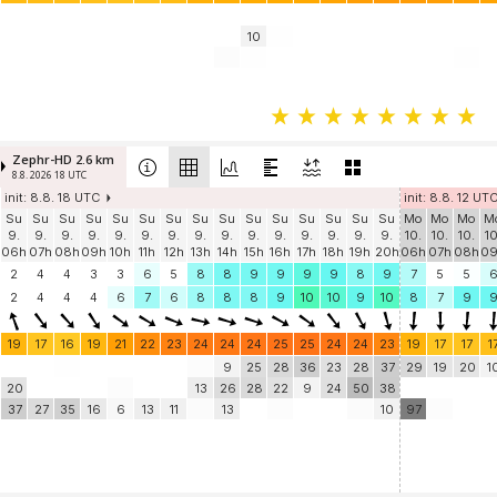
10
Zephr-HD 2.6 km
8.8. 2026 18 UTC
init: 8.8. 18 UTC
init: 8.8. 12 UT
Su
Su
Su
Su
Su
Su
Su
Su
Su
Su
Su
Su
Su
Su
Su
Mo
Mo
Mo
M
9.
9.
9.
9.
9.
9.
9.
9.
9.
9.
9.
9.
9.
9.
9.
10.
10.
10.
10
06h
07h
08h
09h
10h
11h
12h
13h
14h
15h
16h
17h
18h
19h
20h
06h
07h
08h
0
2
4
4
3
3
6
5
8
8
9
9
9
9
8
9
7
5
5
2
4
4
4
6
7
6
8
8
8
9
10
10
9
10
8
7
9
19
17
16
19
21
22
23
24
24
24
25
25
24
24
23
19
17
17
1
9
25
28
36
23
28
37
29
19
20
1
20
13
26
28
22
9
24
50
38
37
27
35
16
6
13
11
13
10
97