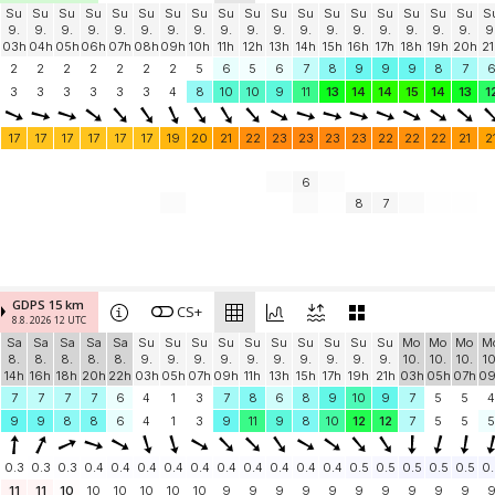
Su
Su
Su
Su
Su
Su
Su
Su
Su
Su
Su
Su
Su
Su
Su
Su
Su
Su
S
9.
9.
9.
9.
9.
9.
9.
9.
9.
9.
9.
9.
9.
9.
9.
9.
9.
9.
9
03h
04h
05h
06h
07h
08h
09h
10h
11h
12h
13h
14h
15h
16h
17h
18h
19h
20h
21
2
2
2
2
2
2
2
5
6
5
6
7
8
9
9
9
8
7
3
3
3
3
3
3
4
8
10
10
9
11
13
14
14
15
14
13
1
17
17
17
17
17
17
19
20
21
22
23
23
23
23
22
22
22
21
2
6
8
7
GDPS 15 km
CS+
8.8. 2026 12 UTC
Sa
Sa
Sa
Sa
Sa
Su
Su
Su
Su
Su
Su
Su
Su
Su
Su
Mo
Mo
Mo
M
8.
8.
8.
8.
8.
9.
9.
9.
9.
9.
9.
9.
9.
9.
9.
10.
10.
10.
10
14h
16h
18h
20h
22h
03h
05h
07h
09h
11h
13h
15h
17h
19h
21h
03h
05h
07h
0
7
7
7
7
6
4
1
3
7
8
6
8
9
10
9
7
5
5
4
9
9
8
8
6
4
1
3
9
11
9
8
10
12
12
7
5
5
5
0.3
0.3
0.3
0.4
0.4
0.4
0.4
0.4
0.4
0.4
0.4
0.4
0.4
0.5
0.5
0.5
0.5
0.5
0.
11
11
10
10
10
10
10
10
9
9
9
9
9
9
9
9
9
9