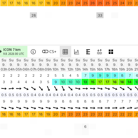
17
17
16
16
16
17
18
20
22
23
24
25
26
25
25
25
24
23
2
28
33
ICON 7 km
CS+
9.8. 2026 00 UTC
Su
Su
Su
Su
Su
Su
Su
Su
Su
Su
Su
Su
Su
Su
Su
Su
Su
Su
S
9.
9.
9.
9.
9.
9.
9.
9.
9.
9.
9.
9.
9.
9.
9.
9.
9.
9.
9
03h
04h
05h
06h
07h
08h
09h
10h
11h
12h
13h
14h
15h
16h
17h
18h
19h
20h
21
2
2
2
2
2
2
2
5
5
4
5
7
9
9
9
9
8
7
3
3
4
4
4
3
5
9
10
10
10
13
15
17
17
16
16
14
1
0.5
0.5
0.5
0.5
0.4
0.4
0.4
0.4
0.4
0.4
0.4
0.5
0.5
0.5
0.5
0.5
0.5
0.5
0.
9
9
9
9
9
9
9
9
8
8
8
8
8
8
7
7
7
7
7
18
18
18
17
17
18
19
20
21
23
23
23
23
22
22
22
22
22
2
6