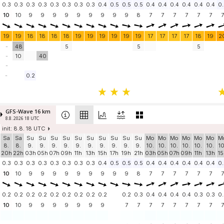
0.3
0.3
0.3
0.3
0.3
0.3
0.3
0.3
0.4
0.5
0.5
0.5
0.4
0.4
0.4
0.4
0.4
0.4
0.
10
10
9
9
9
9
9
9
9
9
9
8
7
7
7
7
7
7
7
19
19
18
18
18
18
19
19
19
19
19
19
17
17
17
17
18
19
2
-
48
5
5
5
-
10
40
-
-
0.2
GFS-Wave 16 km
8.8. 2026 18 UTC
init: 8.8. 18 UTC
Sa
Sa
Su
Su
Su
Su
Su
Su
Su
Su
Su
Su
Mo
Mo
Mo
Mo
Mo
Mo
M
8.
8.
9.
9.
9.
9.
9.
9.
9.
9.
9.
9.
10.
10.
10.
10.
10.
10.
10
20h
22h
03h
05h
07h
09h
11h
13h
15h
17h
19h
21h
03h
05h
07h
09h
11h
13h
15
0.3
0.3
0.3
0.3
0.3
0.3
0.3
0.3
0.4
0.5
0.5
0.5
0.4
0.4
0.4
0.4
0.4
0.4
0.
10
10
9
9
9
9
9
9
9
9
9
8
7
7
7
7
7
7
7
0.2
0.2
0.2
0.2
0.2
0.2
0.2
0.2
0.2
0.2
0.3
0.4
0.4
0.4
0.4
0.3
0.3
0.
10
10
9
9
9
9
9
9
9
7
7
7
7
7
7
7
7
7