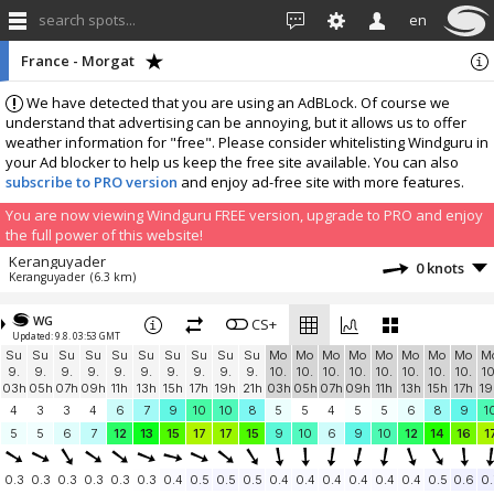
search spots...
en
France - Morgat
We have detected that you are using an AdBLock. Of course we
understand that advertising can be annoying, but it allows us to offer
weather information for "free". Please consider whitelisting Windguru in
your Ad blocker to help us keep the free site available. You can also
subscribe to PRO version
and enjoy ad-free site with more features.
You are now viewing Windguru FREE version, upgrade to PRO and enjoy
the full power of this website!
Keranguyader
0 knots
Keranguyader
(6.3 km)
More stations:
WG
Duc d'Albe - rade de
CS+
0.9 knots
Updated: 9.8. 03:53 GMT
Duc d'Albe - rade de
(11.3 km)
Su
Su
Su
Su
Su
Su
Su
Su
Su
Su
Mo
Mo
Mo
Mo
Mo
Mo
Mo
Mo
M
Pilotage BREST
0.4 knots
9.
9.
9.
9.
9.
9.
9.
9.
9.
9.
10.
10.
10.
10.
10.
10.
10.
10.
10
Pilotage BREST
(16 km)
03h
05h
07h
09h
11h
13h
15h
17h
19h
21h
03h
05h
07h
09h
11h
13h
15h
17h
19
Station "Océanopolis
0.7 knots
4
3
3
4
6
7
9
10
10
8
5
5
4
5
5
6
8
9
1
Station "Océanopolis
(17.1 km)
5
5
6
7
12
13
15
17
17
15
9
10
6
9
10
12
14
16
1
BRESTPORT
0 knots
FR3
(17.7 km)
0.3
0.3
0.3
0.3
0.3
0.3
0.4
0.5
0.5
0.5
0.4
0.4
0.4
0.4
0.4
0.4
0.5
0.6
0.
Tréfuntec
0 knots