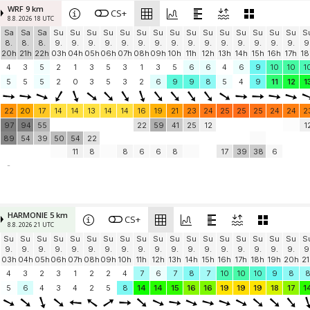
WRF 9 km
CS+
8.8. 2026 18 UTC
Sa
Sa
Sa
Su
Su
Su
Su
Su
Su
Su
Su
Su
Su
Su
Su
Su
Su
Su
S
8.
8.
8.
9.
9.
9.
9.
9.
9.
9.
9.
9.
9.
9.
9.
9.
9.
9.
9
20h
21h
22h
03h
04h
05h
06h
07h
08h
09h
10h
11h
12h
13h
14h
15h
16h
17h
18
4
3
5
2
1
3
5
3
1
3
5
6
6
4
6
9
10
10
1
5
5
5
2
0
3
5
3
2
6
9
9
8
5
4
9
11
12
1
22
20
17
14
14
13
14
14
16
19
21
23
24
25
25
25
24
24
2
97
94
55
22
59
41
25
12
1
89
54
39
50
54
22
11
8
8
6
6
8
17
39
38
6
-
HARMONIE 5 km
CS+
8.8. 2026 21 UTC
Su
Su
Su
Su
Su
Su
Su
Su
Su
Su
Su
Su
Su
Su
Su
Su
Su
Su
S
9.
9.
9.
9.
9.
9.
9.
9.
9.
9.
9.
9.
9.
9.
9.
9.
9.
9.
9
03h
04h
05h
06h
07h
08h
09h
10h
11h
12h
13h
14h
15h
16h
17h
18h
19h
20h
21
4
3
2
3
1
2
2
4
7
6
7
8
7
10
10
10
9
8
5
6
4
3
4
2
5
8
14
14
15
16
16
19
19
19
18
17
1