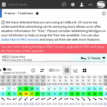
search spots...
en
France - Trestraou
We have detected that you are using an AdBLock. Of course we
understand that advertising can be annoying, but it allows us to offer
weather information for "free". Please consider whitelisting Windguru in
your Ad blocker to help us keep the free site available. You can also
subscribe to PRO version
and enjoy ad-free site with more features.
You are now viewing Windguru FREE version, upgrade to PRO and enjoy
the full power of this website!
WB22 Goaz-trez
5.7 knots
WB22 Goaz-trez
(10 km)
WB22 Ile-Grande
3.9 knots
WB22 Ile-Grande
(8.6 km)
WG
CS+
Updated: 8.8. 09:53 GMT
France, penvénan
4.9 knots
Sa
Sa
Sa
Sa
Sa
Sa
Sa
Sa
Su
Su
Su
Su
Su
Su
Su
Su
Su
Su
M
Aan port blanc
(10 km)
8.
8.
8.
8.
8.
8.
8.
8.
9.
9.
9.
9.
9.
9.
9.
9.
9.
9.
10
More stations:
08h
10h
12h
14h
16h
18h
20h
22h
03h
05h
07h
09h
11h
13h
15h
17h
19h
21h
0
Trébeurden
6.9 knots
5
7
5
11
13
11
8
5
6
6
7
6
8
7
7
8
8
8
5
Pors Raden
(11.1 km)
8
11
9
16
19
17
14
10
10
9
10
10
13
13
11
13
13
12
MeteoWind 842
2.4 knots
OpenWindMap 842
(18.5 km)
0.4
0.4
0.3
0.4
0.5
0.5
0.4
0.4
0.4
0.4
0.4
0.4
0.4
0.3
0.3
0.4
0.4
0.4
0.
Club ULM La Paimpolaise KERFOT
2.6 knots