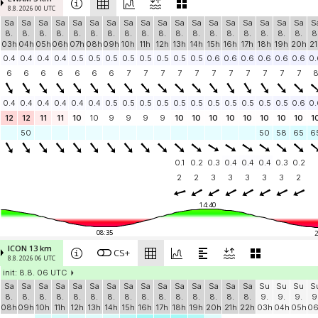
8.8. 2026 00 UTC
Sa
Sa
Sa
Sa
Sa
Sa
Sa
Sa
Sa
Sa
Sa
Sa
Sa
Sa
Sa
Sa
Sa
Sa
S
8.
8.
8.
8.
8.
8.
8.
8.
8.
8.
8.
8.
8.
8.
8.
8.
8.
8.
8
03h
04h
05h
06h
07h
08h
09h
10h
11h
12h
13h
14h
15h
16h
17h
18h
19h
20h
21
0.4
0.4
0.4
0.4
0.5
0.5
0.5
0.5
0.5
0.5
0.5
0.5
0.6
0.6
0.6
0.6
0.6
0.6
0.
6
6
6
6
6
6
6
7
7
7
7
7
7
7
7
7
7
7
0.4
0.4
0.4
0.4
0.4
0.4
0.5
0.5
0.5
0.5
0.5
0.5
0.5
0.5
0.5
0.5
0.5
0.6
0.
12
12
11
11
10
10
9
9
9
9
10
10
10
10
10
10
10
10
1
50
50
58
65
6
0.1
0.2
0.3
0.4
0.4
0.4
0.3
0.2
2
2
3
3
3
3
3
2
14:40
08:35
2
ICON 13 km
CS+
8.8. 2026 06 UTC
init: 8.8. 06 UTC
Sa
Sa
Sa
Sa
Sa
Sa
Sa
Sa
Sa
Sa
Sa
Sa
Sa
Sa
Sa
Su
Su
Su
S
8.
8.
8.
8.
8.
8.
8.
8.
8.
8.
8.
8.
8.
8.
8.
9.
9.
9.
9
08h
09h
10h
11h
12h
13h
14h
15h
16h
17h
18h
19h
20h
21h
22h
03h
04h
05h
0