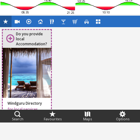
14:40
16:15
03:35
08:35
10:10
21:25
Do you provide
local
Accommodation?
Windguru Directory
for local services
Search
Favourites
Maps
Options
Feedback
Help
|
FAQ
|
Terms
|
Privacy
|
Advertising
|
Stations
|
App
© 2026 Windguru