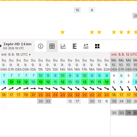
15
8
2
Zephr-HD 2.6 km
8.8. 2026 18 UTC
init: 8.8. 18 UTC
init: 8.8. 12 UT
Su
Su
Su
Su
Su
Su
Su
Su
Su
Su
Su
Su
Su
Su
Su
Mo
Mo
Mo
M
9.
9.
9.
9.
9.
9.
9.
9.
9.
9.
9.
9.
9.
9.
9.
10.
10.
10.
10
06h
07h
08h
09h
10h
11h
12h
13h
14h
15h
16h
17h
18h
19h
20h
06h
07h
08h
0
7
7
7
7
7
10
9
9
10
9
9
10
9
9
9
4
6
5
7
8
13
12
12
10
13
12
11
12
10
10
12
11
11
12
5
6
4
18
17
17
19
21
22
22
23
23
22
22
22
22
21
20
18
17
17
1
30
33
12
17
30
12
8
36
24
32
2
30
50
78
9