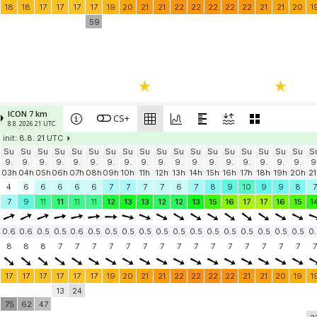
18
18
17
17
17
17
19
20
21
21
22
22
22
22
22
21
21
20
1
59
ICON 7 km
CS+
8.8. 2026 21 UTC
init: 8.8. 21 UTC
Su
Su
Su
Su
Su
Su
Su
Su
Su
Su
Su
Su
Su
Su
Su
Su
Su
Su
S
9.
9.
9.
9.
9.
9.
9.
9.
9.
9.
9.
9.
9.
9.
9.
9.
9.
9.
9
03h
04h
05h
06h
07h
08h
09h
10h
11h
12h
13h
14h
15h
16h
17h
18h
19h
20h
21
4
6
6
6
6
6
7
7
7
7
6
7
8
9
10
9
9
8
7
7
9
11
11
11
11
12
13
13
12
12
13
15
16
17
17
16
15
1
0.6
0.6
0.5
0.5
0.6
0.5
0.5
0.5
0.5
0.5
0.5
0.5
0.5
0.5
0.5
0.5
0.5
0.5
0.
8
8
8
7
7
7
7
7
7
7
7
7
7
7
7
7
7
7
7
17
17
17
17
17
17
19
20
21
21
22
22
22
22
21
21
20
19
1
13
24
75
62
47