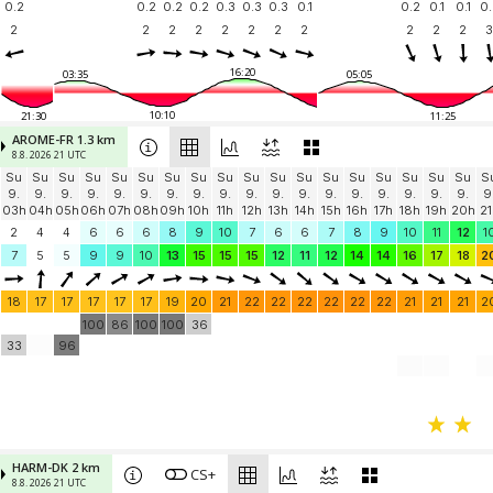
0.2
0.2
0.2
0.2
0.3
0.3
0.3
0.1
0.2
0.1
0.1
0.
2
2
2
2
2
2
2
2
2
2
2
3
16:20
03:35
05:05
10:10
21:30
11:25
AROME-FR 1.3 km
8.8. 2026 21 UTC
Su
Su
Su
Su
Su
Su
Su
Su
Su
Su
Su
Su
Su
Su
Su
Su
Su
Su
S
9.
9.
9.
9.
9.
9.
9.
9.
9.
9.
9.
9.
9.
9.
9.
9.
9.
9.
9
03h
04h
05h
06h
07h
08h
09h
10h
11h
12h
13h
14h
15h
16h
17h
18h
19h
20h
21
2
4
4
6
6
6
8
9
10
7
6
6
7
8
9
10
11
12
1
7
5
5
9
9
10
13
15
15
15
12
11
12
14
14
16
17
18
2
18
17
17
17
17
17
19
20
21
22
22
22
22
22
22
21
21
21
2
100
86
100
100
36
33
96
HARM-DK 2 km
CS+
8.8. 2026 21 UTC