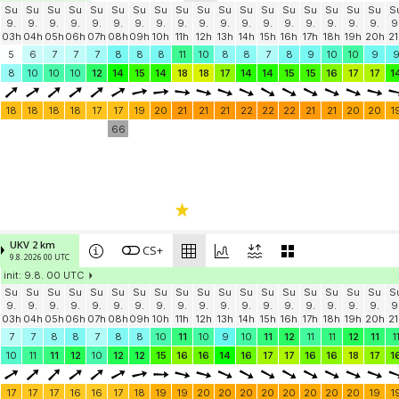
Su
Su
Su
Su
Su
Su
Su
Su
Su
Su
Su
Su
Su
Su
Su
Su
Su
Su
S
9.
9.
9.
9.
9.
9.
9.
9.
9.
9.
9.
9.
9.
9.
9.
9.
9.
9.
9
03h
04h
05h
06h
07h
08h
09h
10h
11h
12h
13h
14h
15h
16h
17h
18h
19h
20h
21
5
6
7
7
7
8
8
8
11
10
8
8
7
8
9
10
10
9
8
10
10
10
12
14
15
14
18
18
17
14
14
15
15
16
17
17
1
18
18
18
18
17
17
19
20
21
21
21
22
22
22
21
21
20
20
1
66
UKV 2 km
CS+
9.8. 2026 00 UTC
init: 9.8. 00 UTC
Su
Su
Su
Su
Su
Su
Su
Su
Su
Su
Su
Su
Su
Su
Su
Su
Su
Su
S
9.
9.
9.
9.
9.
9.
9.
9.
9.
9.
9.
9.
9.
9.
9.
9.
9.
9.
9
03h
04h
05h
06h
07h
08h
09h
10h
11h
12h
13h
14h
15h
16h
17h
18h
19h
20h
21
7
7
8
8
7
8
8
10
11
10
9
10
11
12
11
11
12
11
1
10
11
11
12
10
12
12
15
16
16
14
16
17
17
16
16
18
17
1
17
17
17
16
16
17
18
19
19
20
20
20
20
20
20
20
20
19
1