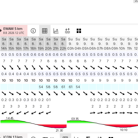
2
EWAM 5 km
8.8. 2026 12 UTC
Sa
Sa
Sa
Sa
Sa
Sa
Sa
Sa
Sa
Su
Su
Su
Su
Su
Su
Su
Su
Su
S
8.
8.
8.
8.
8.
8.
8.
8.
8.
9.
9.
9.
9.
9.
9.
9.
9.
9.
9
14h
15h
16h
17h
18h
19h
20h
21h
22h
03h
04h
05h
06h
07h
08h
09h
10h
11h
12
0.5
0.5
0.5
0.6
0.6
0.6
0.6
0.6
0.6
0.6
0.6
0.5
0.5
0.6
0.5
0.5
0.5
0.5
0.
7
7
7
7
7
7
8
8
8
8
8
8
7
7
7
7
7
7
7
0.4
0.4
0.4
0.4
0.5
0.5
0.5
0.5
0.6
0.6
0.5
0.5
0.5
0.5
0.5
0.5
0.5
0.5
0.
10
10
10
10
10
10
10
10
10
10
10
9
9
9
9
9
9
9
54
58
58
61
61
54
0.2
0.3
0.3
0.3
0.3
0.2
0.1
0.2
0.2
0.2
0.2
0.2
0.2
0.
2
3
3
3
3
2
2
2
2
2
2
2
2
2
14:45
03:35
10:10
21:30
ICON 13 km