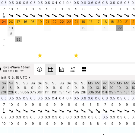
0.5
0.5
0.5
0.5
0.5
0.5
0.5
0.4
0.4
0.4
0.5
0.6
0.6
0.6
0.6
0.5
0.5
0.5
0.
7
10
9
9
9
9
9
9
9
9
9
6
5
5
7
9
9
9
24
20
17
16
16
19
21
22
22
22
21
19
17
17
16
18
20
21
2
-
10
8
5
72
-
5
-
52
-
GFS-Wave 16 km
8.8. 2026 18 UTC
init: 8.8. 18 UTC
Sa
Sa
Su
Su
Su
Su
Su
Su
Su
Su
Su
Su
Mo
Mo
Mo
Mo
Mo
Mo
M
8.
8.
9.
9.
9.
9.
9.
9.
9.
9.
9.
9.
10.
10.
10.
10.
10.
10.
10
20h
22h
03h
05h
07h
09h
11h
13h
15h
17h
19h
21h
03h
05h
07h
09h
11h
13h
15
0.5
0.5
0.5
0.5
0.5
0.5
0.5
0.4
0.4
0.4
0.5
0.6
0.6
0.6
0.6
0.5
0.5
0.5
0.
7
10
9
9
9
9
9
9
9
9
9
6
5
5
7
9
9
9
0.2
0.3
0.3
0.3
0.3
0.3
0.3
0.3
0.3
0.3
0.3
0.3
0.3
0.3
0.5
0.3
0.3
0.3
0.
10
10
9
9
9
9
9
9
9
9
9
9
8
8
4
9
9
9