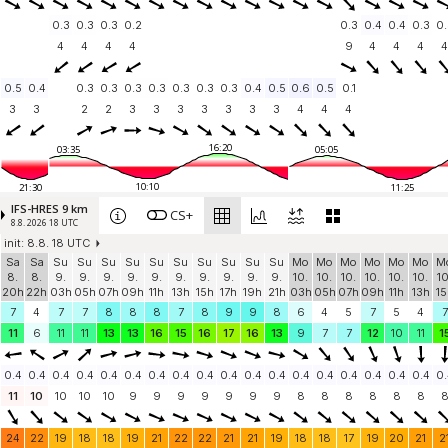
0.3
0.3
0.3
0.2
0.3
0.4
0.4
0.3
0.
4
4
4
4
9
4
4
4
4
0.5
0.4
0.3
0.3
0.3
0.3
0.3
0.3
0.3
0.4
0.5
0.6
0.5
0.1
3
3
2
2
3
3
3
3
3
3
3
4
4
4
16:20
03:35
05:05
10:10
21:30
11:25
IFS-HRES 9 km
CS+
8.8. 2026 18 UTC
init: 8.8. 18 UTC
Sa
Sa
Su
Su
Su
Su
Su
Su
Su
Su
Su
Su
Mo
Mo
Mo
Mo
Mo
Mo
M
8.
8.
9.
9.
9.
9.
9.
9.
9.
9.
9.
9.
10.
10.
10.
10.
10.
10.
10
20h
22h
03h
05h
07h
09h
11h
13h
15h
17h
19h
21h
03h
05h
07h
09h
11h
13h
15
7
4
7
7
8
8
8
7
8
9
9
8
6
4
5
7
5
4
7
11
6
11
11
13
13
16
15
16
17
16
13
9
7
7
12
10
11
1
0.4
0.4
0.4
0.4
0.4
0.4
0.4
0.4
0.4
0.4
0.4
0.4
0.4
0.4
0.4
0.4
0.4
0.4
0.
11
10
10
10
10
9
9
9
9
9
9
9
8
8
8
8
8
8
24
22
19
18
18
19
21
22
22
21
21
19
18
18
17
19
20
21
2