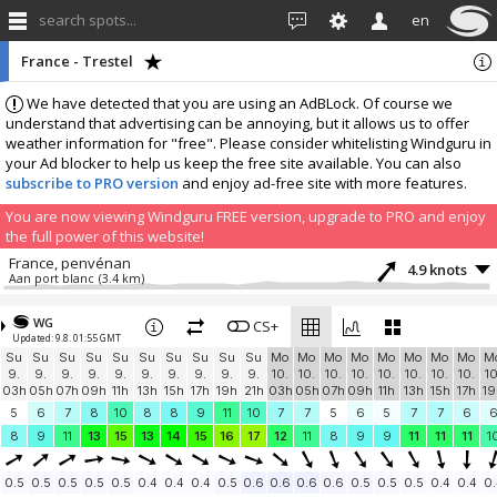
search spots...
en
France - Trestel
We have detected that you are using an AdBLock. Of course we
understand that advertising can be annoying, but it allows us to offer
weather information for "free". Please consider whitelisting Windguru in
your Ad blocker to help us keep the free site available. You can also
subscribe to PRO version
and enjoy ad-free site with more features.
You are now viewing Windguru FREE version, upgrade to PRO and enjoy
the full power of this website!
France, penvénan
4.9 knots
Aan port blanc
(3.4 km)
More stations:
WG
WB22 Ile-Grande
CS+
7.6 knots
Updated: 9.8. 01:55 GMT
WB22 Ile-Grande
(15.5 km)
Su
Su
Su
Su
Su
Su
Su
Su
Su
Su
Mo
Mo
Mo
Mo
Mo
Mo
Mo
Mo
M
WB22 Goaz-trez
8.1 knots
9.
9.
9.
9.
9.
9.
9.
9.
9.
9.
10.
10.
10.
10.
10.
10.
10.
10.
10
WB22 Goaz-trez
(16.9 km)
03h
05h
07h
09h
11h
13h
15h
17h
19h
21h
03h
05h
07h
09h
11h
13h
15h
17h
19
Trébeurden
3.5 knots
5
6
7
8
10
8
8
9
11
10
7
7
5
6
5
7
7
6
Pors Raden
(17.4 km)
8
9
11
13
15
13
14
15
16
17
12
11
8
9
9
11
11
11
1
MeteoWind 842
2.2 knots
OpenWindMap 842
(23 km)
0.5
0.5
0.5
0.5
0.5
0.4
0.4
0.4
0.5
0.6
0.6
0.6
0.6
0.5
0.5
0.5
0.4
0.4
0.
Club ULM La Paimpolaise KERFOT
2.2 knots