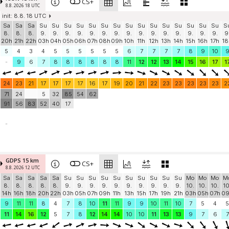
CS+
8.8. 2026 18 UTC
init: 8.8. 18 UTC
Sa
Sa
Sa
Su
Su
Su
Su
Su
Su
Su
Su
Su
Su
Su
Su
Su
Su
Su
S
8.
8.
8.
9.
9.
9.
9.
9.
9.
9.
9.
9.
9.
9.
9.
9.
9.
9.
9
20h
21h
22h
03h
04h
05h
06h
07h
08h
09h
10h
11h
12h
13h
14h
15h
16h
17h
18
5
4
3
4
5
5
5
5
5
5
6
7
7
7
7
8
9
10
-
9
6
7
8
8
8
8
8
8
11
12
12
13
14
15
16
17
1
24
23
21
17
17
17
17
16
17
19
20
21
22
23
23
23
23
23
2
71
24
5
32
85
54
62
91
56
83
52
40
17
-
GDPS 15 km
CS+
8.8. 2026 12 UTC
Sa
Sa
Sa
Sa
Sa
Su
Su
Su
Su
Su
Su
Su
Su
Su
Su
Mo
Mo
Mo
M
8.
8.
8.
8.
8.
9.
9.
9.
9.
9.
9.
9.
9.
9.
9.
10.
10.
10.
10
14h
16h
18h
20h
22h
03h
05h
07h
09h
11h
13h
15h
17h
19h
21h
03h
05h
07h
0
9
11
11
8
4
7
8
10
11
11
9
9
10
11
10
7
5
4
5
11
14
16
12
5
7
8
12
14
14
10
10
11
13
13
9
7
6
7