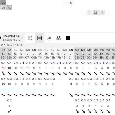
75
6
26
49
11
23
17
-
IFS-WAM 9 km
8.8. 2026 18 UTC
init: 8.8. 18 UTC
Sa
Sa
Su
Su
Su
Su
Su
Su
Su
Su
Su
Su
Mo
Mo
Mo
Mo
Mo
Mo
M
8.
8.
9.
9.
9.
9.
9.
9.
9.
9.
9.
9.
10.
10.
10.
10.
10.
10.
10
20h
22h
03h
05h
07h
09h
11h
13h
15h
17h
19h
21h
03h
05h
07h
09h
11h
13h
15
0.4
0.4
0.4
0.4
0.4
0.4
0.4
0.4
0.4
0.4
0.4
0.4
0.4
0.4
0.4
0.4
0.4
0.4
0.
11
10
10
10
10
9
9
9
9
9
9
9
8
8
8
8
8
8
0.4
0.3
0.3
0.3
0.3
0.3
0.3
0.3
0.3
0.2
0.3
0.3
0.3
0.3
0.3
0.3
0.
10
10
9
9
9
9
9
9
9
3
8
8
8
8
8
8
0.2
0.3
0.3
0.3
0.3
0.3
0.2
3
3
3
3
4
3
3