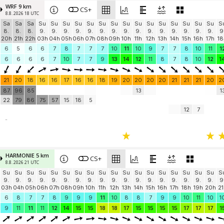
WRF 9 km
CS+
8.8. 2026 18 UTC
Sa
Sa
Sa
Su
Su
Su
Su
Su
Su
Su
Su
Su
Su
Su
Su
Su
Su
Su
S
8.
8.
8.
9.
9.
9.
9.
9.
9.
9.
9.
9.
9.
9.
9.
9.
9.
9.
9
20h
21h
22h
03h
04h
05h
06h
07h
08h
09h
10h
11h
12h
13h
14h
15h
16h
17h
18
6
5
6
6
7
8
7
7
7
10
11
10
9
7
7
8
10
11
1
6
6
6
6
7
10
7
7
9
13
14
12
11
8
7
8
10
12
1
21
20
18
16
16
17
16
16
18
19
20
20
20
20
21
21
21
20
2
87
96
85
13
1
22
79
86
75
57
15
18
5
12
7
-
HARMONIE 5 km
CS+
8.8. 2026 21 UTC
Su
Su
Su
Su
Su
Su
Su
Su
Su
Su
Su
Su
Su
Su
Su
Su
Su
Su
S
9.
9.
9.
9.
9.
9.
9.
9.
9.
9.
9.
9.
9.
9.
9.
9.
9.
9.
9
03h
04h
05h
06h
07h
08h
09h
10h
11h
12h
13h
14h
15h
16h
17h
18h
19h
20h
21
6
8
7
7
8
9
9
9
11
10
8
8
7
9
9
10
11
10
1
9
11
11
11
12
14
15
15
18
18
17
15
15
15
15
17
17
17
1