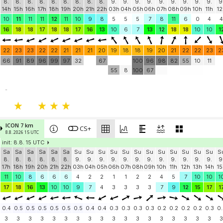
8.
8.
8.
8.
8.
8.
8.
8.
8.
9.
9.
9.
9.
9.
9.
9.
9.
9.
9
14h
15h
16h
17h
18h
19h
20h
21h
22h
03h
04h
05h
06h
07h
08h
09h
10h
11h
12
10
11
11
11
12
11
10
9
8
5
5
5
7
8
11
6
0
4
4
16
18
18
17
18
18
17
16
13
10
6
7
13
12
18
18
10
10
1
22
23
23
22
22
21
21
21
20
19
18
18
19
20
21
22
22
23
2
66
91
89
96
99
97
32
67
100
96
98
82
55
10
11
55
8
100
67
-
ICON 7 km
CS+
8.8. 2026 15 UTC
init: 8.8. 15 UTC
Sa
Sa
Sa
Sa
Sa
Sa
Su
Su
Su
Su
Su
Su
Su
Su
Su
Su
Su
Su
S
8.
8.
8.
8.
8.
8.
9.
9.
9.
9.
9.
9.
9.
9.
9.
9.
9.
9.
9
17h
18h
19h
20h
21h
22h
03h
04h
05h
06h
07h
08h
09h
10h
11h
12h
13h
14h
15
11
10
8
6
6
6
4
2
2
1
1
2
2
4
5
7
10
10
1
17
18
16
13
10
10
9
7
4
3
3
3
3
7
9
12
15
17
1
0.4
0.5
0.5
0.5
0.5
0.5
0.5
0.4
0.4
0.3
0.3
0.3
0.3
0.2
0.2
0.2
0.2
0.3
0.
3
3
3
3
3
3
3
3
3
3
3
3
3
3
3
3
3
3
3