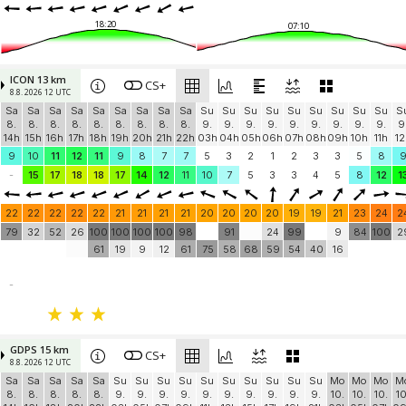
18:20
07:10
ICON 13 km
CS+
8.8. 2026 12 UTC
Sa
Sa
Sa
Sa
Sa
Sa
Sa
Sa
Sa
Su
Su
Su
Su
Su
Su
Su
Su
Su
S
8.
8.
8.
8.
8.
8.
8.
8.
8.
9.
9.
9.
9.
9.
9.
9.
9.
9.
9
14h
15h
16h
17h
18h
19h
20h
21h
22h
03h
04h
05h
06h
07h
08h
09h
10h
11h
12
9
10
11
12
11
9
8
7
7
5
3
2
1
2
3
3
5
8
-
15
17
18
18
17
14
12
11
10
7
5
3
3
4
5
8
12
1
22
22
22
22
22
21
21
21
21
20
20
20
20
19
19
21
23
24
2
79
32
52
26
100
100
100
100
98
91
24
99
9
84
100
2
61
19
9
12
61
75
58
68
59
54
40
16
-
GDPS 15 km
CS+
8.8. 2026 12 UTC
Sa
Sa
Sa
Sa
Sa
Su
Su
Su
Su
Su
Su
Su
Su
Su
Su
Mo
Mo
Mo
M
8.
8.
8.
8.
8.
9.
9.
9.
9.
9.
9.
9.
9.
9.
9.
10.
10.
10.
10