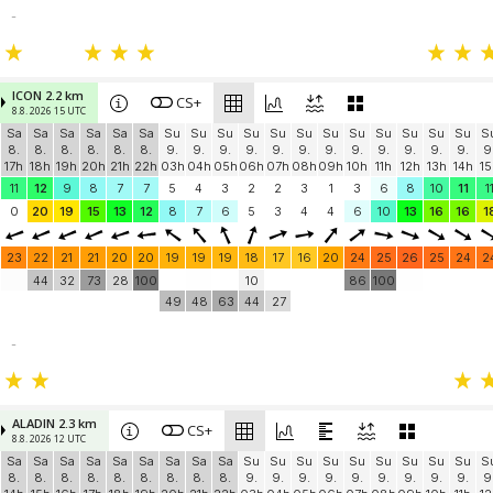
-
ICON 2.2 km
CS+
8.8. 2026 15 UTC
Sa
Sa
Sa
Sa
Sa
Sa
Su
Su
Su
Su
Su
Su
Su
Su
Su
Su
Su
Su
S
8.
8.
8.
8.
8.
8.
9.
9.
9.
9.
9.
9.
9.
9.
9.
9.
9.
9.
9
17h
18h
19h
20h
21h
22h
03h
04h
05h
06h
07h
08h
09h
10h
11h
12h
13h
14h
15
11
12
9
8
7
7
5
4
3
2
2
3
1
3
6
8
10
11
1
0
20
19
15
13
12
8
7
6
5
3
4
4
6
10
13
16
16
1
23
22
21
21
20
20
19
19
19
18
17
16
20
24
25
26
25
24
2
44
32
73
28
100
10
86
100
49
48
63
44
27
-
ALADIN 2.3 km
CS+
8.8. 2026 12 UTC
Sa
Sa
Sa
Sa
Sa
Sa
Sa
Sa
Sa
Su
Su
Su
Su
Su
Su
Su
Su
Su
S
8.
8.
8.
8.
8.
8.
8.
8.
8.
9.
9.
9.
9.
9.
9.
9.
9.
9.
9