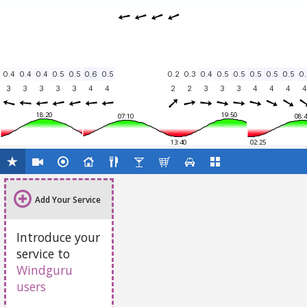
0.4
0.4
0.4
0.5
0.5
0.6
0.5
0.2
0.3
0.4
0.5
0.5
0.5
0.5
0.5
0.
3
3
3
3
3
4
4
2
2
3
3
3
4
4
4
4
18:20
19:50
07:10
08:4
13:40
02:25
Add Your Service
Introduce your
service to
Windguru
users