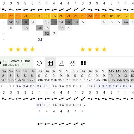
3
3
3
3
3
4
4
4
4
4
4
3
3
3
4
5
4
4
4
21
22
22
21
20
19
19
18
20
21
21
21
23
22
20
18
18
17
1
-
58
50
100
9
18
100
34
100
59
5
9
5
5
44
-
5
26
65
18
26
6
-
52
7
-
0.1
GFS-Wave 16 km
8.8. 2026 12 UTC
Sa
Sa
Sa
Sa
Sa
Su
Su
Su
Su
Su
Su
Su
Su
Su
Su
Mo
Mo
Mo
M
8.
8.
8.
8.
8.
9.
9.
9.
9.
9.
9.
9.
9.
9.
9.
10.
10.
10.
10
14h
16h
18h
20h
22h
03h
05h
07h
09h
11h
13h
15h
17h
19h
21h
03h
05h
07h
0
0.3
0.3
0.4
0.4
0.5
0.6
0.5
0.4
0.4
0.3
0.3
0.3
0.4
0.6
0.7
0.7
0.7
0.6
0.
3
3
3
3
3
4
4
4
4
4
4
3
3
3
4
5
4
4
4
0.6
0.5
0.4
0.4
0.3
0.3
0.2
4
4
4
4
4
4
4