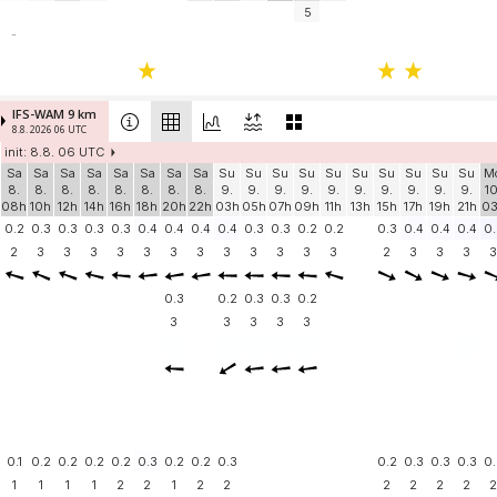
5
-
IFS-WAM 9 km
8.8. 2026 06 UTC
init: 8.8. 06 UTC
Sa
Sa
Sa
Sa
Sa
Sa
Sa
Sa
Su
Su
Su
Su
Su
Su
Su
Su
Su
Su
M
8.
8.
8.
8.
8.
8.
8.
8.
9.
9.
9.
9.
9.
9.
9.
9.
9.
9.
10
08h
10h
12h
14h
16h
18h
20h
22h
03h
05h
07h
09h
11h
13h
15h
17h
19h
21h
0
0.2
0.3
0.3
0.3
0.3
0.4
0.4
0.4
0.4
0.3
0.3
0.2
0.2
0.3
0.4
0.4
0.4
0.
2
3
3
3
3
3
3
3
3
3
3
3
3
2
3
3
3
3
0.3
0.2
0.3
0.3
0.2
3
3
3
3
3
0.1
0.2
0.2
0.2
0.2
0.3
0.2
0.2
0.3
0.2
0.3
0.3
0.3
0.
1
1
1
1
2
2
1
2
2
2
2
2
2
2