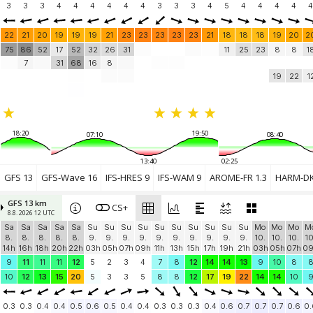
3
3
3
4
4
4
4
4
4
3
3
3
4
5
4
4
4
4
4
22
21
20
19
19
19
21
23
23
23
23
23
21
18
18
18
19
20
2
75
86
52
17
52
32
26
31
11
25
23
8
8
1
7
31
68
16
8
19
22
1
18:20
19:50
07:10
08:40
13:40
02:25
GFS 13
GFS-Wave 16
IFS-HRES 9
IFS-WAM 9
AROME-FR 1.3
HARM-DK
GFS 13 km
CS+
8.8. 2026 12 UTC
Sa
Sa
Sa
Sa
Sa
Su
Su
Su
Su
Su
Su
Su
Su
Su
Su
Mo
Mo
Mo
M
8.
8.
8.
8.
8.
9.
9.
9.
9.
9.
9.
9.
9.
9.
9.
10.
10.
10.
10
14h
16h
18h
20h
22h
03h
05h
07h
09h
11h
13h
15h
17h
19h
21h
03h
05h
07h
0
9
11
11
11
12
5
2
3
4
7
8
12
14
14
13
9
10
8
10
12
13
15
20
5
3
3
5
8
8
12
17
19
22
14
14
10
0.3
0.3
0.4
0.4
0.5
0.6
0.5
0.4
0.4
0.3
0.3
0.3
0.4
0.6
0.7
0.7
0.7
0.6
0.