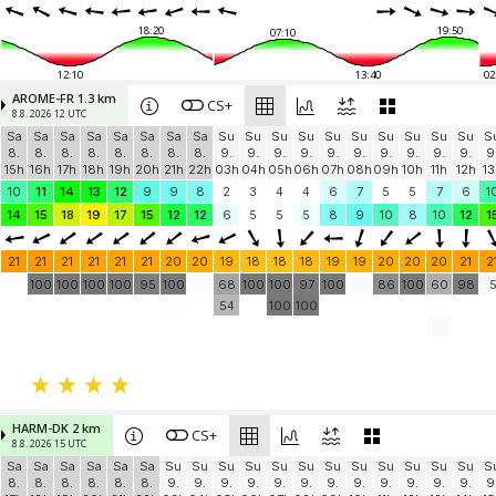
18:20
19:50
07:10
12:10
13:40
02
AROME-FR 1.3 km
CS+
8.8. 2026 12 UTC
Sa
Sa
Sa
Sa
Sa
Sa
Sa
Sa
Su
Su
Su
Su
Su
Su
Su
Su
Su
Su
S
8.
8.
8.
8.
8.
8.
8.
8.
9.
9.
9.
9.
9.
9.
9.
9.
9.
9.
9
15h
16h
17h
18h
19h
20h
21h
22h
03h
04h
05h
06h
07h
08h
09h
10h
11h
12h
13
10
11
14
13
12
9
9
8
2
3
4
4
6
7
5
5
7
6
1
14
15
18
19
17
15
12
12
6
5
5
5
8
9
10
8
10
12
1
21
21
21
21
21
21
20
20
19
18
18
18
19
19
20
20
20
21
2
100
100
100
100
95
100
68
100
100
97
100
86
100
60
98
54
100
100
HARM-DK 2 km
CS+
8.8. 2026 15 UTC
Sa
Sa
Sa
Sa
Sa
Sa
Su
Su
Su
Su
Su
Su
Su
Su
Su
Su
Su
Su
S
8.
8.
8.
8.
8.
8.
9.
9.
9.
9.
9.
9.
9.
9.
9.
9.
9.
9.
9