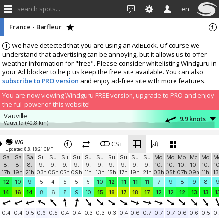
search spots...
en
France - Barfleur
We have detected that you are using an AdBLock. Of course we
understand that advertising can be annoying, but it allows us to offer
weather information for "free". Please consider whitelisting Windguru in
your Ad blocker to help us keep the free site available. You can also
subscribe to PRO version
and enjoy ad-free site with more features.
You are now viewing Windguru FREE version, upgrade to PRO and enjoy
the full power of this website!
Vauville
9.9 knots
Vauville
(40.8 km)
More stations:
WG
Vauville, France
CS+
6.1 knots
Updated: 8.8. 18:21 GMT
Vauville
(40.8 km)
Sa
Sa
Sa
Su
Su
Su
Su
Su
Su
Su
Su
Su
Su
Mo
Mo
Mo
Mo
Mo
M
Add your station...
8.
8.
8.
9.
9.
9.
9.
9.
9.
9.
9.
9.
9.
10.
10.
10.
10.
10.
10
17h
19h
21h
03h
05h
07h
09h
11h
13h
15h
17h
19h
21h
03h
05h
07h
09h
11h
13
12
10
9
5
4
5
5
5
10
12
11
11
11
7
9
8
9
8
14
16
14
8
6
8
9
10
15
18
17
18
17
12
12
12
13
13
1
0.4
0.4
0.5
0.6
0.5
0.4
0.4
0.3
0.3
0.3
0.4
0.6
0.7
0.7
0.7
0.6
0.6
0.5
0.