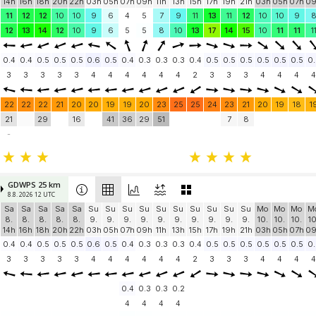
14h
16h
18h
20h
22h
03h
05h
07h
09h
11h
13h
15h
17h
19h
21h
03h
05h
07h
0
11
12
12
10
10
9
6
4
5
7
9
11
13
11
12
10
10
9
12
13
14
12
10
9
6
5
5
8
10
13
17
14
15
10
11
11
1
0.4
0.4
0.5
0.5
0.5
0.6
0.5
0.4
0.3
0.3
0.3
0.4
0.5
0.5
0.5
0.5
0.5
0.5
0.
3
3
3
3
3
4
4
4
4
4
4
2
3
3
3
4
4
4
4
22
22
22
21
20
20
19
19
20
23
25
25
24
23
21
20
19
18
1
21
29
16
41
36
29
51
7
8
-
GDWPS 25 km
8.8. 2026 12 UTC
Sa
Sa
Sa
Sa
Sa
Su
Su
Su
Su
Su
Su
Su
Su
Su
Su
Mo
Mo
Mo
M
8.
8.
8.
8.
8.
9.
9.
9.
9.
9.
9.
9.
9.
9.
9.
10.
10.
10.
10
14h
16h
18h
20h
22h
03h
05h
07h
09h
11h
13h
15h
17h
19h
21h
03h
05h
07h
0
0.4
0.4
0.5
0.5
0.5
0.6
0.5
0.4
0.3
0.3
0.3
0.4
0.5
0.5
0.5
0.5
0.5
0.5
0.
3
3
3
3
3
4
4
4
4
4
4
2
3
3
3
4
4
4
4
0.4
0.3
0.3
0.2
4
4
4
4