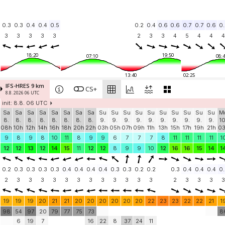
0.3
0.3
0.4
0.4
0.5
0.2
0.4
0.6
0.6
0.7
0.7
0.6
0.
3
3
3
3
3
2
3
3
4
5
4
4
4
18:20
19:50
07:10
08:4
13:40
02:25
IFS-HRES 9 km
CS+
8.8. 2026 06 UTC
init: 8.8. 06 UTC
Sa
Sa
Sa
Sa
Sa
Sa
Sa
Sa
Su
Su
Su
Su
Su
Su
Su
Su
Su
Su
M
8.
8.
8.
8.
8.
8.
8.
8.
9.
9.
9.
9.
9.
9.
9.
9.
9.
9.
10
08h
10h
12h
14h
16h
18h
20h
22h
03h
05h
07h
09h
11h
13h
15h
17h
19h
21h
0
9
8
9
8
10
11
8
9
9
6
7
7
7
8
11
11
11
11
1
12
12
13
12
14
15
11
12
12
8
9
9
10
12
16
16
15
14
1
0.2
0.3
0.3
0.3
0.3
0.4
0.4
0.4
0.4
0.3
0.3
0.2
0.2
0.3
0.4
0.4
0.4
0.
2
3
3
3
3
3
3
3
3
3
3
3
3
2
3
3
3
3
19
19
19
20
21
21
20
20
20
20
20
20
22
23
23
22
22
21
1
98
54
97
20
79
77
75
73
8
6
19
7
16
22
8
37
24
11