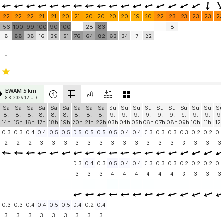
22
22
22
21
21
20
21
20
20
20
20
19
20
22
23
23
23
23
2
56
100
99
100
90
100
28
83
8
8
88
38
16
39
51
76
64
82
63
34
7
22
-
EWAM 5 km
8.8. 2026 12 UTC
Sa
Sa
Sa
Sa
Sa
Sa
Sa
Sa
Sa
Su
Su
Su
Su
Su
Su
Su
Su
Su
S
8.
8.
8.
8.
8.
8.
8.
8.
8.
9.
9.
9.
9.
9.
9.
9.
9.
9.
9
14h
15h
16h
17h
18h
19h
20h
21h
22h
03h
04h
05h
06h
07h
08h
09h
10h
11h
12
0.3
0.3
0.4
0.4
0.5
0.5
0.5
0.5
0.5
0.5
0.4
0.4
0.3
0.3
0.3
0.3
0.2
0.2
0.
2
2
2
3
3
3
3
3
3
3
3
3
3
3
3
3
3
3
3
0.3
0.4
0.3
0.5
0.4
0.4
0.3
0.3
0.3
0.2
0.2
0.2
0.
3
3
3
4
4
4
4
4
4
3
3
3
3
0.3
0.3
0.4
0.4
0.5
0.5
0.4
0.2
0.4
3
3
3
3
3
3
3
3
3