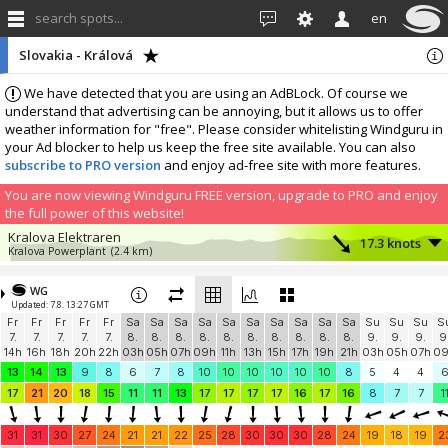
search spots...
en
Slovakia - Králová
We have detected that you are using an AdBLock. Of course we
understand that advertising can be annoying, but it allows us to offer
weather information for "free". Please consider whitelisting Windguru in
your Ad blocker to help us keep the free site available. You can also
subscribe to PRO version
and enjoy ad-free site with more features.
You are now viewing Windguru FREE version, upgrade to PRO and enjoy
the full power of this website!
Kralova Elektraren
17.3 knots
Kralova Powerplant
(2.4 km)
More stations:
WG
PG Oresany
8.1 knots
Updated: 7.8. 13:27 GMT
PG Oresany
(40.5 km)
Fr
Fr
Fr
Fr
Fr
Sa
Sa
Sa
Sa
Sa
Sa
Sa
Sa
Sa
Sa
Su
Su
Su
S
Sĺňava Piešťany
6.1 knots
7.
7.
7.
7.
7.
8.
8.
8.
8.
8.
8.
8.
8.
8.
8.
9.
9.
9.
9
Slnava - Lodenica
(41.3 km)
14h
16h
18h
20h
22h
03h
05h
07h
09h
11h
13h
15h
17h
19h
21h
03h
05h
07h
0
Dunaj, Zdrž Hrušov
16.8 knots
13
14
13
9
8
6
7
8
10
10
10
10
10
10
8
5
4
4
Dunaj, Zdrž Hrušov
(46 km)
17
21
20
18
15
11
11
13
17
17
17
17
16
17
16
8
7
7
1
Add your station...
31
31
30
27
24
21
21
22
25
28
30
30
30
28
24
19
18
19
2