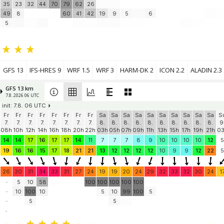
35
23
32
44
70
79
62
26
49
8
60
41
42
19
9
5
6
5
GFS 13
IFS-HRES 9
WRF 1.5
WRF 3
HARM-DK 2
ICON 2.2
ALADIN 2.3
GFS 13 km
7.8. 2026 06 UTC
init: 7.8. 06 UTC
Fr
Fr
Fr
Fr
Fr
Fr
Fr
Fr
Sa
Sa
Sa
Sa
Sa
Sa
Sa
Sa
Sa
Sa
S
7.
7.
7.
7.
7.
7.
7.
7.
8.
8.
8.
8.
8.
8.
8.
8.
8.
8.
9
08h
10h
12h
14h
16h
18h
20h
22h
03h
05h
07h
09h
11h
13h
15h
17h
19h
21h
0
14
14
17
16
17
17
14
11
7
7
7
8
9
10
10
10
10
12
5
19
16
16
15
17
18
21
21
13
12
12
12
12
10
9
9
12
22
5
26
30
31
34
33
31
27
24
19
19
20
24
29
32
33
32
30
24
1
-
5
10
58
100
100
100
100
100
-
10
100
10
5
10
99
100
5
-
5
5
-