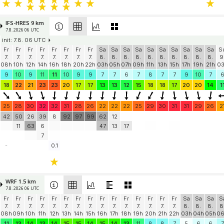
IFS-HRES 9 km
7.8. 2026 06 UTC
init: 7.8. 06 UTC
Fr
Fr
Fr
Fr
Fr
Fr
Fr
Fr
Sa
Sa
Sa
Sa
Sa
Sa
Sa
Sa
Sa
Sa
S
7.
7.
7.
7.
7.
7.
7.
7.
8.
8.
8.
8.
8.
8.
8.
8.
8.
8.
9
08h
10h
12h
14h
16h
18h
20h
22h
03h
05h
07h
09h
11h
13h
15h
17h
19h
21h
0
9
10
9
11
11
10
9
9
7
7
6
7
8
7
7
9
10
7
18
22
21
23
23
20
17
17
13
13
12
15
18
18
17
20
20
14
1
25
28
30
32
32
31
28
26
22
22
22
25
29
30
31
31
29
26
2
42
50
26
39
8
92
97
99
62
12
11
63
6
47
13
17
7
-
0.1
WRF 1.5 km
7.8. 2026 06 UTC
Fr
Fr
Fr
Fr
Fr
Fr
Fr
Fr
Fr
Fr
Fr
Fr
Fr
Fr
Fr
Sa
Sa
Sa
S
7.
7.
7.
7.
7.
7.
7.
7.
7.
7.
7.
7.
7.
7.
7.
8.
8.
8.
8
08h
09h
10h
11h
12h
13h
14h
15h
16h
17h
18h
19h
20h
21h
22h
03h
04h
05h
0
11
13
14
13
14
15
15
14
15
14
13
11
8
8
7
5
6
6
7