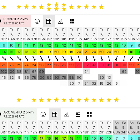
ICON-2I 2.2 km
7.8. 2026 00 UTC
Fr
Fr
Fr
Fr
Fr
Fr
Fr
Fr
Fr
Fr
Fr
Fr
Fr
Fr
Fr
Fr
Fr
Fr
F
7.
7.
7.
7.
7.
7.
7.
7.
7.
7.
7.
7.
7.
7.
7.
7.
7.
7.
7
03h
04h
05h
06h
07h
08h
09h
10h
11h
12h
13h
14h
15h
16h
17h
18h
19h
20h
21
9
10
11
11
11
12
12
12
12
11
12
12
12
12
12
12
10
9
14
15
17
18
17
19
19
20
19
19
20
21
20
20
20
20
19
16
1
26
25
25
24
24
26
27
28
29
29
31
32
33
33
32
31
30
29
2
100
100
68
81
67
99
24
62
1
16
32
5
36
78
100
82
93
79
88
50
50
13
20
7
34
32
18
26
5
AROME-HU 2.5 km
7.8. 2026 06 UTC
Fr
Fr
Fr
Fr
Fr
Fr
Fr
Fr
Fr
Fr
Fr
Fr
Fr
Fr
Fr
Sa
Sa
Sa
S
7.
7.
7.
7.
7.
7.
7.
7.
7.
7.
7.
7.
7.
7.
7.
8.
8.
8.
8
08h
09h
10h
11h
12h
13h
14h
15h
16h
17h
18h
19h
20h
21h
22h
03h
04h
05h
0
12
13
13
11
13
17
15
16
17
15
14
12
10
10
10
7
7
8