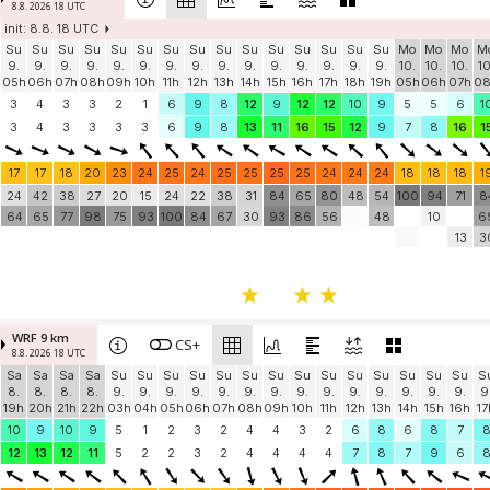
8.8. 2026 18 UTC
init: 8.8. 18 UTC
Su
Su
Su
Su
Su
Su
Su
Su
Su
Su
Su
Su
Su
Su
Su
Mo
Mo
Mo
M
9.
9.
9.
9.
9.
9.
9.
9.
9.
9.
9.
9.
9.
9.
9.
10.
10.
10.
10
05h
06h
07h
08h
09h
10h
11h
12h
13h
14h
15h
16h
17h
18h
19h
05h
06h
07h
0
3
4
3
3
2
1
6
9
8
12
9
12
12
10
9
5
5
6
1
3
4
3
3
3
3
6
9
8
13
11
16
15
12
9
7
8
16
1
17
17
18
20
23
24
25
24
25
25
25
25
24
24
24
18
18
18
1
24
42
38
27
20
15
24
22
38
31
84
65
80
48
54
100
94
71
8
64
65
77
98
75
93
100
84
67
30
93
86
56
48
10
6
13
3
WRF 9 km
CS+
8.8. 2026 18 UTC
Sa
Sa
Sa
Sa
Su
Su
Su
Su
Su
Su
Su
Su
Su
Su
Su
Su
Su
Su
S
8.
8.
8.
8.
9.
9.
9.
9.
9.
9.
9.
9.
9.
9.
9.
9.
9.
9.
9
19h
20h
21h
22h
03h
04h
05h
06h
07h
08h
09h
10h
11h
12h
13h
14h
15h
16h
17
10
9
10
9
5
1
2
3
2
4
4
3
2
6
8
6
8
7
12
13
12
11
5
2
2
3
2
4
4
4
4
7
8
7
9
6