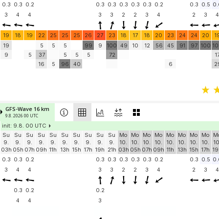
0.3
0.3
0.2
0.3
0.3
0.3
0.3
0.3
0.2
0.3
0.5
0.
3
4
4
3
3
2
2
3
4
2
3
4
19
18
19
22
25
25
25
26
27
23
18
17
18
20
23
24
24
20
1
19
5
5
5
99
9
100
49
10
12
56
45
91
97
100
1
9
5
37
5
5
5
72
1
16
5
96
40
6
2
GFS-Wave 16 km
9.8. 2026 00 UTC
init: 9.8. 00 UTC
Su
Su
Su
Su
Su
Su
Su
Su
Su
Su
Mo
Mo
Mo
Mo
Mo
Mo
Mo
Mo
M
9.
9.
9.
9.
9.
9.
9.
9.
9.
9.
10.
10.
10.
10.
10.
10.
10.
10.
10
03h
05h
07h
09h
11h
13h
15h
17h
19h
21h
03h
05h
07h
09h
11h
13h
15h
17h
19
0.3
0.3
0.2
0.3
0.3
0.3
0.3
0.3
0.2
0.3
0.5
0.
3
4
4
3
3
2
2
3
4
2
3
4
0.3
0.2
0.2
4
4
3