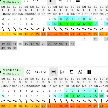
CS+
9.8. 2026 03 UTC
Su
Su
Su
Su
Su
Su
Su
Su
Su
Su
Su
Su
Su
Su
Su
Su
Su
Su
S
9.
9.
9.
9.
9.
9.
9.
9.
9.
9.
9.
9.
9.
9.
9.
9.
9.
9.
9
04h
05h
06h
07h
08h
09h
10h
11h
12h
13h
14h
15h
16h
17h
18h
19h
20h
21h
22
3
3
3
3
2
2
1
1
5
6
8
9
8
7
8
6
4
2
0
5
4
5
4
5
3
3
7
10
13
14
14
13
12
13
9
5
15
15
15
16
19
21
22
24
25
24
24
24
24
24
24
23
22
22
2
7
25
3
59
66
46
16
50
67
63
34
74
70
68
61
44
49
36
37
-
ALADIN 2.3 km
CS+
9.8. 2026 00 UTC
Su
Su
Su
Su
Su
Su
Su
Su
Su
Su
Su
Su
Su
Su
Su
Su
Su
Su
S
9.
9.
9.
9.
9.
9.
9.
9.
9.
9.
9.
9.
9.
9.
9.
9.
9.
9.
9
03h
04h
05h
06h
07h
08h
09h
10h
11h
12h
13h
14h
15h
16h
17h
18h
19h
20h
21
3
3
3
3
3
2
2
2
2
3
4
7
7
6
7
7
8
4
2
6
4
4
4
4
4
4
4
5
6
7
11
11
10
10
10
10
10
20
19
18
18
18
18
20
22
23
24
25
25
25
25
24
24
24
24
2