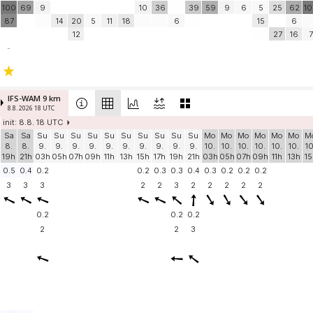
100
69
9
10
36
39
59
9
6
5
25
62
1
87
14
20
5
11
18
6
15
6
12
27
16
7
-
IFS-WAM 9 km
8.8. 2026 18 UTC
init: 8.8. 18 UTC
Sa
Sa
Su
Su
Su
Su
Su
Su
Su
Su
Su
Su
Mo
Mo
Mo
Mo
Mo
Mo
M
8.
8.
9.
9.
9.
9.
9.
9.
9.
9.
9.
9.
10.
10.
10.
10.
10.
10.
10
19h
21h
03h
05h
07h
09h
11h
13h
15h
17h
19h
21h
03h
05h
07h
09h
11h
13h
15
0.5
0.4
0.2
0.2
0.3
0.3
0.4
0.3
0.2
0.2
0.2
3
3
3
2
2
3
2
2
2
2
2
0.2
0.2
0.2
2
2
3