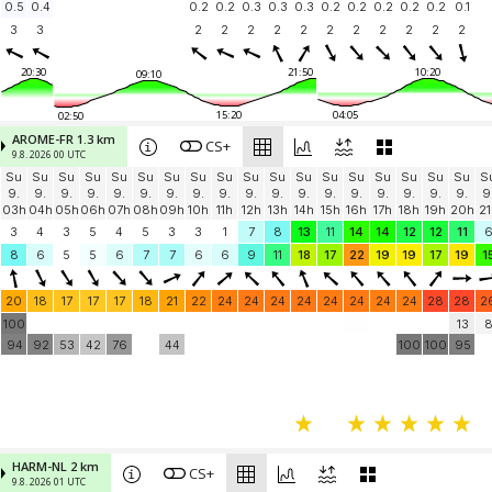
0.5
0.4
0.2
0.2
0.3
0.3
0.3
0.2
0.2
0.2
0.2
0.2
0.1
3
3
2
2
2
2
2
2
2
2
2
2
2
20:30
21:50
10:20
09:10
15:20
04:05
02:50
AROME-FR 1.3 km
CS+
9.8. 2026 00 UTC
Su
Su
Su
Su
Su
Su
Su
Su
Su
Su
Su
Su
Su
Su
Su
Su
Su
Su
S
9.
9.
9.
9.
9.
9.
9.
9.
9.
9.
9.
9.
9.
9.
9.
9.
9.
9.
9
03h
04h
05h
06h
07h
08h
09h
10h
11h
12h
13h
14h
15h
16h
17h
18h
19h
20h
21
3
4
3
5
4
5
3
3
1
7
8
13
11
14
14
12
12
11
8
6
5
5
6
7
7
6
6
9
11
18
17
22
19
19
17
19
1
20
18
17
17
17
18
21
22
24
24
24
24
24
24
24
24
28
28
2
100
13
94
92
53
42
76
44
100
100
95
HARM-NL 2 km
CS+
9.8. 2026 01 UTC