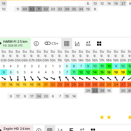
19
8
13
12
14
19
27
10
11
40
83
71
52
23
32
39
35
34
19
8
HARM-FI 2.5 km
CS+
9.8. 2026 00 UTC
Su
Su
Su
Su
Su
Su
Su
Su
Su
Su
Su
Su
Su
Su
Su
Su
Su
Su
S
9.
9.
9.
9.
9.
9.
9.
9.
9.
9.
9.
9.
9.
9.
9.
9.
9.
9.
9
03h
04h
05h
06h
07h
08h
09h
10h
11h
12h
13h
14h
15h
16h
17h
18h
19h
20h
21
3
4
3
3
3
2
2
1
3
6
8
7
9
10
11
13
9
10
1
9
6
5
5
4
4
4
5
5
7
11
12
12
14
15
16
19
19
1
17
16
16
15
16
18
21
23
25
26
26
26
26
26
25
24
24
27
2
26
83
39
16
30
4
9
17
9
17
34
20
6
7
19
14
Zephr-HD 2.6 km