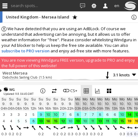
search spots...
en
United Kingdom - Mersea Island
We have detected that you are using an AdBLock. Of course we
understand that advertising can be annoying, but it allows us to offer
weather information for "free". Please consider whitelisting Windguru in
your Ad blocker to help us keep the free site available. You can also
subscribe to PRO version
and enjoy ad-free site with more features.
You are now viewing Windguru FREE version, upgrade to PRO and enjoy
the full power of this website!
West Mersea
3.1 knots
Dabchicks Sailing Club
(1.5 km)
More stations:
WG
Marconi Sailing Club
CS+
0.2 knots
Updated: 9.8. 04:45 GMT
Marconi SC
(10.6 km)
Su
Su
Su
Su
Su
Su
Su
Su
Su
Su
Mo
Mo
Mo
Mo
Mo
Mo
Mo
Mo
M
Harlow Blackwater Sailing Club
0 knots
9.
9.
9.
9.
9.
9.
9.
9.
9.
9.
10.
10.
10.
10.
10.
10.
10.
10.
10
hbsc
(14.5 km)
04h
06h
08h
10h
12h
14h
16h
18h
20h
22h
03h
05h
07h
09h
11h
13h
15h
17h
19
Maylandsea
0 knots
3
3
3
2
5
9
10
10
7
6
8
7
7
8
6
6
10
14
1
Home
(15.1 km)
4
4
5
5
8
13
16
15
12
10
13
10
11
13
11
12
15
19
1
Royal Corinthian Yacht Club Burnham-on-Crouch
1.8 knots
RCYCBurnham
(18 km)
0.3
0.2
0.2
0.2
0.2
0.2
0.3
0.3
0.3
0.3
0.2
0.3
0.5
0.
Southend-on-Sea
0 knots