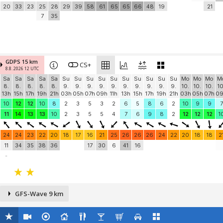
20
33
23
25
28
29
39
58
61
65
65
66
48
19
21
7
35
GDPS 15 km
CS+
8.8. 2026 12 UTC
Sa
Sa
Sa
Sa
Sa
Su
Su
Su
Su
Su
Su
Su
Su
Su
Su
Mo
Mo
Mo
M
8.
8.
8.
8.
8.
9.
9.
9.
9.
9.
9.
9.
9.
9.
9.
10.
10.
10.
10
13h
15h
17h
19h
21h
03h
05h
07h
09h
11h
13h
15h
17h
19h
21h
03h
05h
07h
0
10
12
12
10
8
2
3
5
3
2
6
5
8
6
2
10
9
9
7
11
14
13
13
10
2
3
5
5
4
7
6
9
8
2
12
12
12
1
24
24
23
22
20
18
17
16
21
25
26
26
26
24
22
20
18
18
2
11
34
35
38
36
17
30
6
41
16
-
GFS-Wave 9 km