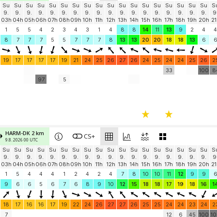
Su
Su
Su
Su
Su
Su
Su
Su
Su
Su
Su
Su
Su
Su
Su
Su
Su
Su
S
9.
9.
9.
9.
9.
9.
9.
9.
9.
9.
9.
9.
9.
9.
9.
9.
9.
9.
9
03h
04h
05h
06h
07h
08h
09h
10h
11h
12h
13h
14h
15h
16h
17h
18h
19h
20h
21
1
5
5
4
2
3
4
3
1
4
8
8
14
11
13
9
2
4
4
8
7
7
7
5
5
7
7
7
8
13
13
20
20
18
18
13
6
19
17
17
17
17
19
21
24
25
26
27
26
24
25
24
24
25
26
2
33
100
8
97
5
HARM-DK 2 km
CS+
9.8. 2026 00 UTC
Su
Su
Su
Su
Su
Su
Su
Su
Su
Su
Su
Su
Su
Su
Su
Su
Su
Su
S
9.
9.
9.
9.
9.
9.
9.
9.
9.
9.
9.
9.
9.
9.
9.
9.
9.
9.
9
03h
04h
05h
06h
07h
08h
09h
10h
11h
12h
13h
14h
15h
16h
17h
18h
19h
20h
21
1
5
4
4
4
1
2
4
2
4
7
8
10
10
11
12
9
9
9
6
6
5
6
7
6
8
9
10
12
15
18
18
17
19
18
16
1
18
17
16
16
17
19
22
24
26
27
27
26
25
25
24
24
23
24
2
7
12
6
45
100
1