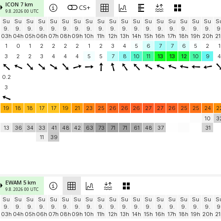
ICON 7 km
CS+
9.8. 2026 00 UTC
Su
Su
Su
Su
Su
Su
Su
Su
Su
Su
Su
Su
Su
Su
Su
Su
Su
Su
S
9.
9.
9.
9.
9.
9.
9.
9.
9.
9.
9.
9.
9.
9.
9.
9.
9.
9.
9
03h
04h
05h
06h
07h
08h
09h
10h
11h
12h
13h
14h
15h
16h
17h
18h
19h
20h
21
1
0
1
2
2
2
2
1
2
3
4
5
6
7
7
6
5
2
1
3
2
2
3
4
4
4
5
5
7
8
10
11
13
13
12
10
9
4
0.2
3
19
18
18
17
17
19
21
23
25
26
26
26
27
27
26
25
25
24
2
10
3
13
36
34
33
41
48
42
63
73
71
71
61
48
37
31
11
39
EWAM 5 km
9.8. 2026 00 UTC
Su
Su
Su
Su
Su
Su
Su
Su
Su
Su
Su
Su
Su
Su
Su
Su
Su
Su
S
9.
9.
9.
9.
9.
9.
9.
9.
9.
9.
9.
9.
9.
9.
9.
9.
9.
9.
9
03h
04h
05h
06h
07h
08h
09h
10h
11h
12h
13h
14h
15h
16h
17h
18h
19h
20h
21