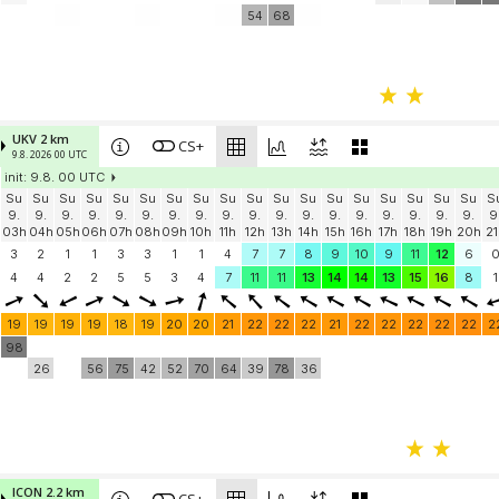
54
68
UKV 2 km
CS+
9.8. 2026 00 UTC
init: 9.8. 00 UTC
Su
Su
Su
Su
Su
Su
Su
Su
Su
Su
Su
Su
Su
Su
Su
Su
Su
Su
S
9.
9.
9.
9.
9.
9.
9.
9.
9.
9.
9.
9.
9.
9.
9.
9.
9.
9.
9
03h
04h
05h
06h
07h
08h
09h
10h
11h
12h
13h
14h
15h
16h
17h
18h
19h
20h
21
3
2
1
1
3
3
1
1
4
7
7
8
9
10
9
11
12
6
4
4
2
2
5
5
3
4
7
11
11
13
14
14
13
15
16
8
1
19
19
19
19
18
19
20
20
21
22
22
22
21
22
22
22
22
22
2
98
26
56
75
42
52
70
64
39
78
36
ICON 2.2 km