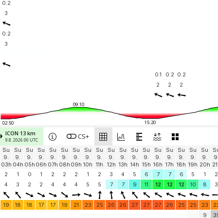
0.2
3
0.2
3
0.1
0.2
0.2
2
2
2
09:10
15:20
02:50
ICON 13 km
CS+
9.8. 2026 00 UTC
Su
Su
Su
Su
Su
Su
Su
Su
Su
Su
Su
Su
Su
Su
Su
Su
Su
Su
S
9.
9.
9.
9.
9.
9.
9.
9.
9.
9.
9.
9.
9.
9.
9.
9.
9.
9.
9
03h
04h
05h
06h
07h
08h
09h
10h
11h
12h
13h
14h
15h
16h
17h
18h
19h
20h
21
2
1
0
1
2
2
2
1
2
3
4
5
6
7
7
6
5
1
2
4
3
2
2
4
4
4
5
5
7
7
9
11
12
12
12
10
8
3
19
18
18
17
17
19
21
23
25
26
26
27
27
27
26
25
25
23
2
9
3