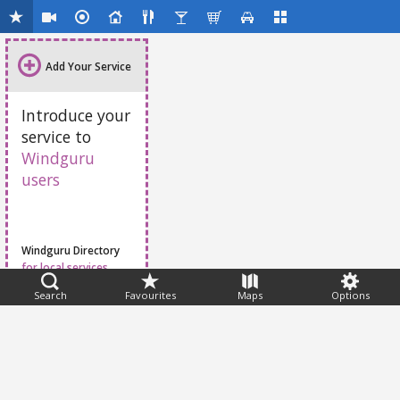
Add Your Service
Introduce your
service to
Windguru
users
Windguru Directory
for local services
Search
Favourites
Maps
Options
Feedback
Help
|
FAQ
|
Terms
|
Privacy
|
Advertising
|
Stations
|
App
© 2026 Windguru