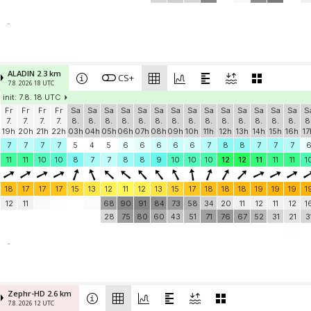
-
ALADIN 2.3 km
CS+
7.8. 2026 18 UTC
init: 7.8. 18 UTC
Fr
Fr
Fr
Fr
Sa
Sa
Sa
Sa
Sa
Sa
Sa
Sa
Sa
Sa
Sa
Sa
Sa
Sa
S
7.
7.
7.
7.
8.
8.
8.
8.
8.
8.
8.
8.
8.
8.
8.
8.
8.
8.
8
19h
20h
21h
22h
03h
04h
05h
06h
07h
08h
09h
10h
11h
12h
13h
14h
15h
16h
17
7
7
7
7
5
4
5
6
6
6
6
6
7
8
8
7
7
7
11
11
10
10
8
7
7
8
8
9
10
10
10
12
12
11
11
11
1
18
17
17
17
15
13
12
11
12
13
15
17
18
18
18
19
19
19
1
12
11
68
90
91
84
73
58
34
20
11
12
11
12
1
28
75
80
60
43
51
71
76
67
52
31
21
3
-
Zephr-HD 2.6 km
7.8. 2026 12 UTC