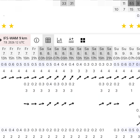
33
31
11
85
9
10
7
15
1
-
0.
IFS-WAM 9 km
7.8. 2026 12 UTC
Fr
Fr
Fr
Fr
Fr
Sa
Sa
Sa
Sa
Sa
Sa
Sa
Sa
Sa
Sa
Su
Su
Su
S
7.
7.
7.
7.
7.
8.
8.
8.
8.
8.
8.
8.
8.
8.
8.
9.
9.
9.
9
13h
15h
17h
19h
21h
03h
05h
07h
09h
11h
13h
15h
17h
19h
21h
03h
05h
07h
0
0.6
0.6
0.5
0.5
0.5
0.5
0.5
0.4
0.4
0.4
0.4
0.3
0.3
0.3
0.3
0.5
0.6
0.7
0.
4
4
4
4
4
4
4
4
4
3
3
3
3
4
4
4
4
4
4
0.2
0.2
0.3
0.4
0.3
0.3
0.2
0.3
0.2
0.2
0.2
3
3
3
3
3
3
3
3
2
3
1
0.
1
0.4
0.4
0.4
0.3
0.3
0.3
0.2
0.2
0.2
0.2
0.2
0.2
0.2
0.1
0.3
0.4
0.5
0.
2
2
2
2
2
2
2
2
2
2
2
2
2
2
2
2
3
3