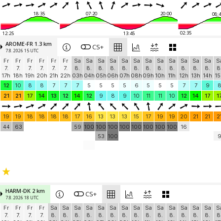
18:35
07:20
20:00
08:4
02:35
12:25
13:45
AROME-FR 1.3 km
CS+
7.8. 2026 15 UTC
Fr
Fr
Fr
Fr
Fr
Fr
Sa
Sa
Sa
Sa
Sa
Sa
Sa
Sa
Sa
Sa
Sa
Sa
S
7.
7.
7.
7.
7.
7.
8.
8.
8.
8.
8.
8.
8.
8.
8.
8.
8.
8.
8
17h
18h
19h
20h
21h
22h
03h
04h
05h
06h
07h
08h
09h
10h
11h
12h
13h
14h
15
12
10
8
8
7
7
7
5
5
5
5
6
5
5
5
7
7
9
21
21
17
14
13
12
14
12
9
8
9
10
11
11
10
12
14
17
1
19
19
18
18
18
18
17
16
13
13
13
15
17
19
19
20
21
21
2
44
63
59
100
100
100
100
100
100
100
100
16
53
100
HARM-DK 2 km
CS+
7.8. 2026 18 UTC
Fr
Fr
Fr
Fr
Sa
Sa
Sa
Sa
Sa
Sa
Sa
Sa
Sa
Sa
Sa
Sa
Sa
Sa
S
7.
7.
7.
7.
8.
8.
8.
8.
8.
8.
8.
8.
8.
8.
8.
8.
8.
8.
8