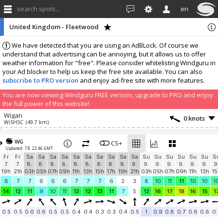
search spots...
en
United Kingdom - Fleetwood
We have detected that you are using an AdBLock. Of course we
understand that advertising can be annoying, but it allows us to offer
weather information for "free". Please consider whitelisting Windguru in
your Ad blocker to help us keep the free site available. You can also
subscribe to PRO version
and enjoy ad-free site with more features.
You are now viewing Windguru FREE version, upgrade to PRO and enjoy
the full power of this website!
Wigan
0 knots
WiSHSC
(49.7 km)
Add your station...
WG
CS+
Updated: 7.8. 22:46 GMT
Fr
Fr
Sa
Sa
Sa
Sa
Sa
Sa
Sa
Sa
Sa
Sa
Su
Su
Su
Su
Su
Su
S
7.
7.
8.
8.
8.
8.
8.
8.
8.
8.
8.
8.
9.
9.
9.
9.
9.
9.
9
19h
21h
03h
05h
07h
09h
11h
13h
15h
17h
19h
21h
03h
05h
07h
09h
11h
13h
15
8
7
7
6
6
6
7
7
7
6
2
3
8
10
11
11
10
10
1
14
12
11
9
10
11
12
12
13
11
7
5
12
16
17
18
16
15
1
0.5
0.5
0.6
0.6
0.5
0.5
0.4
0.4
0.3
0.3
0.4
0.5
1
0.9
0.8
0.7
0.6
0.6
0.