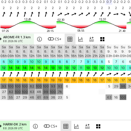
0.2
0.3
0.3
0.3
0.2
0.2
0.1
0.2
0.1
0.2
0.2
0.2
0.3
0.3
0.3
0.7
0.2
0.2
0.
2
2
2
2
2
2
2
2
2
2
2
2
2
2
2
3
2
2
2
13:45
15:10
02:30
0
08:55
07:25
20:15
21:40
AROME-FR 1.3 km
CS+
8.8. 2026 06 UTC
Sa
Sa
Sa
Sa
Sa
Sa
Sa
Sa
Sa
Sa
Sa
Sa
Sa
Sa
Sa
Su
Su
Su
S
8.
8.
8.
8.
8.
8.
8.
8.
8.
8.
8.
8.
8.
8.
8.
9.
9.
9.
9
08h
09h
10h
11h
12h
13h
14h
15h
16h
17h
18h
19h
20h
21h
22h
03h
04h
05h
0
8
10
9
9
10
10
9
8
8
8
7
7
9
8
8
5
7
6
12
14
14
14
14
15
14
13
13
13
12
11
13
13
12
10
10
10
17
18
18
18
18
18
19
19
19
19
19
18
18
18
17
16
16
17
1
93
100
100
100
82
100
100
93
92
6
5
29
98
3
27
82
100
100
63
48
99
100
78
25
55
27
29
48
61
69
38
23
5
63
16
100
HARM-DK 2 km
CS+
8.8. 2026 09 UTC