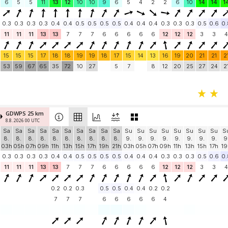
6
5
5
11
13
12
10
10
9
6
5
4
2
2
6
10
14
14
1
0.3
0.3
0.3
0.3
0.4
0.4
0.5
0.5
0.5
0.5
0.4
0.4
0.4
0.3
0.3
0.3
0.5
0.6
0.
11
11
11
13
13
7
7
7
6
6
6
6
6
12
12
12
3
3
4
15
15
15
17
18
18
19
19
18
17
15
14
13
16
19
20
21
21
2
53
59
67
65
35
72
10
27
5
7
8
12
20
25
27
24
2
GDWPS 25 km
8.8. 2026 00 UTC
Sa
Sa
Sa
Sa
Sa
Sa
Sa
Sa
Sa
Sa
Su
Su
Su
Su
Su
Su
Su
Su
S
8.
8.
8.
8.
8.
8.
8.
8.
8.
8.
9.
9.
9.
9.
9.
9.
9.
9.
9
03h
05h
07h
09h
11h
13h
15h
17h
19h
21h
03h
05h
07h
09h
11h
13h
15h
17h
19
0.3
0.3
0.3
0.3
0.4
0.4
0.5
0.5
0.5
0.5
0.4
0.4
0.4
0.3
0.3
0.3
0.5
0.6
0.
11
11
11
13
13
7
7
7
6
6
6
6
6
12
12
12
3
3
4
0.2
0.2
0.3
0.5
0.5
0.4
0.4
0.2
0.2
7
7
7
6
6
6
6
6
4