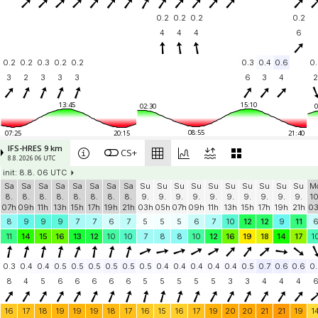
0.2
0.2
0.2
0.2
4
4
4
6
0.2
0.2
0.3
0.2
0.2
0.3
0.4
0.6
0.
3
2
3
3
3
6
3
4
2
13:45
15:10
02:30
0
08:55
07:25
20:15
21:40
IFS-HRES 9 km
CS+
8.8. 2026 06 UTC
init: 8.8. 06 UTC
Sa
Sa
Sa
Sa
Sa
Sa
Sa
Sa
Su
Su
Su
Su
Su
Su
Su
Su
Su
Su
M
8.
8.
8.
8.
8.
8.
8.
8.
9.
9.
9.
9.
9.
9.
9.
9.
9.
9.
10
07h
09h
11h
13h
15h
17h
19h
21h
03h
05h
07h
09h
11h
13h
15h
17h
19h
21h
0
8
9
9
9
7
7
6
7
5
5
5
6
7
10
12
12
9
11
11
14
15
16
13
12
10
10
7
8
8
10
12
16
19
18
14
17
1
0.3
0.4
0.4
0.5
0.5
0.5
0.5
0.5
0.5
0.4
0.4
0.4
0.4
0.4
0.5
0.7
0.6
0.6
0.
8
4
5
6
6
6
6
6
5
5
5
5
5
3
3
4
4
4
16
17
18
19
19
19
18
17
16
15
16
17
19
20
20
21
21
19
1