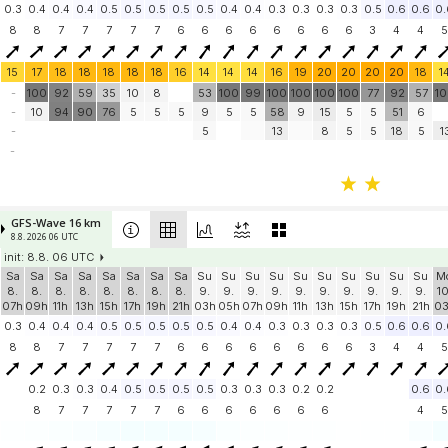
0.3
0.4
0.4
0.4
0.5
0.5
0.5
0.5
0.5
0.4
0.4
0.3
0.3
0.3
0.3
0.5
0.6
0.6
0.
8
8
7
7
7
7
7
6
6
6
6
6
6
6
6
3
4
4
5
15
17
18
18
18
18
18
16
14
14
14
16
19
20
20
20
20
18
1
-
100
92
59
35
10
8
53
100
99
100
100
100
100
77
92
57
1
-
10
94
90
76
5
5
5
9
5
5
58
9
15
5
5
51
6
-
5
13
8
5
5
18
5
1
-
GFS-Wave 16 km
8.8. 2026 06 UTC
init: 8.8. 06 UTC
Sa
Sa
Sa
Sa
Sa
Sa
Sa
Sa
Su
Su
Su
Su
Su
Su
Su
Su
Su
Su
M
8.
8.
8.
8.
8.
8.
8.
8.
9.
9.
9.
9.
9.
9.
9.
9.
9.
9.
10
07h
09h
11h
13h
15h
17h
19h
21h
03h
05h
07h
09h
11h
13h
15h
17h
19h
21h
0
0.3
0.4
0.4
0.4
0.5
0.5
0.5
0.5
0.5
0.4
0.4
0.3
0.3
0.3
0.3
0.5
0.6
0.6
0.
8
8
7
7
7
7
7
6
6
6
6
6
6
6
6
3
4
4
5
0.2
0.3
0.3
0.4
0.5
0.5
0.5
0.5
0.3
0.3
0.3
0.2
0.2
0.6
0.
8
7
7
7
7
7
6
6
6
6
6
6
6
4
5