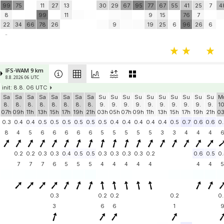
99
75
11
27
13
30
29
67
95
77
67
55
41
25
7
4
8
99
11
9
15
76
7
22
34
66
78
26
9
19
25
6
96
26
6
-
IFS-WAM 9 km
8.8. 2026 06 UTC
init: 8.8. 06 UTC
Sa
Sa
Sa
Sa
Sa
Sa
Sa
Sa
Su
Su
Su
Su
Su
Su
Su
Su
Su
Su
M
8.
8.
8.
8.
8.
8.
8.
8.
9.
9.
9.
9.
9.
9.
9.
9.
9.
9.
10
07h
09h
11h
13h
15h
17h
19h
21h
03h
05h
07h
09h
11h
13h
15h
17h
19h
21h
0
0.3
0.4
0.4
0.5
0.5
0.5
0.5
0.5
0.5
0.4
0.4
0.4
0.4
0.4
0.5
0.7
0.6
0.6
0.
8
4
5
6
6
6
6
6
5
5
5
5
5
3
3
4
4
4
0.2
0.2
0.3
0.3
0.4
0.5
0.5
0.3
0.3
0.3
0.3
0.2
0.6
0.5
0.
7
7
7
6
5
5
5
4
4
4
4
4
4
4
5
0.3
0.2
0.2
0.2
0.
3
6
6
1