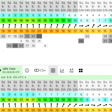
Sa
Sa
Sa
Sa
Sa
Sa
Sa
Sa
Sa
Sa
Sa
Sa
Sa
Su
Su
Su
Su
Su
S
8.
8.
8.
8.
8.
8.
8.
8.
8.
8.
8.
8.
8.
9.
9.
9.
9.
9.
9
10h
11h
12h
13h
14h
15h
16h
17h
18h
19h
20h
21h
22h
03h
04h
05h
06h
07h
0
9
8
9
9
9
8
9
8
8
8
7
6
6
4
4
4
4
5
15
15
16
16
16
16
15
15
14
14
13
12
10
6
6
6
7
7
1
19
19
19
19
19
20
20
20
19
19
18
18
17
16
16
15
15
15
1
35
17
19
33
72
57
99
22
28
4
5
10
15
11
86
57
7
63
98
67
17
14
6
-
UKV 2 km
CS+
8.8. 2026 09 UTC
init: 8.8. 09 UTC
Sa
Sa
Sa
Sa
Sa
Sa
Sa
Sa
Sa
Sa
Sa
Sa
Sa
Su
Su
Su
Su
Su
S
8.
8.
8.
8.
8.
8.
8.
8.
8.
8.
8.
8.
8.
9.
9.
9.
9.
9.
9
10h
11h
12h
13h
14h
15h
16h
17h
18h
19h
20h
21h
22h
03h
04h
05h
06h
07h
0
8
9
8
8
9
8
7
7
7
7
7
7
7
6
5
4
4
5
3
15
16
16
17
18
17
15
14
13
13
13
13
12
11
9
6
6
8
18
18
18
18
19
19
19
19
19
19
18
18
18
16
15
14
14
15
1