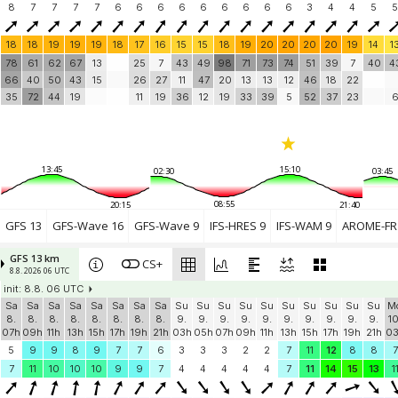
8
7
7
7
7
6
6
6
6
6
6
6
6
6
3
4
4
5
5
18
18
19
19
19
18
17
16
15
15
18
19
20
20
20
20
19
14
1
78
61
62
67
13
25
7
43
49
98
71
73
74
51
39
7
40
4
66
40
50
43
15
26
27
11
47
20
13
13
12
46
18
22
35
72
44
19
11
19
36
12
19
33
39
5
52
37
23
13:45
15:10
02:30
03:45
08:55
20:15
21:40
GFS 13
GFS-Wave 16
GFS-Wave 9
IFS-HRES 9
IFS-WAM 9
AROME-FR 
GFS 13 km
CS+
8.8. 2026 06 UTC
init: 8.8. 06 UTC
Sa
Sa
Sa
Sa
Sa
Sa
Sa
Sa
Su
Su
Su
Su
Su
Su
Su
Su
Su
Su
M
8.
8.
8.
8.
8.
8.
8.
8.
9.
9.
9.
9.
9.
9.
9.
9.
9.
9.
10
07h
09h
11h
13h
15h
17h
19h
21h
03h
05h
07h
09h
11h
13h
15h
17h
19h
21h
0
5
9
9
8
9
7
7
6
3
3
3
2
2
7
11
12
8
8
7
7
11
10
10
10
9
9
7
4
4
4
4
4
7
11
14
15
13
1