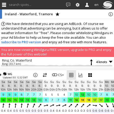
search spots...
en
Ireland - Waterford, Tramore
We have detected that you are using an AdBLock. Of course we
understand that advertising can be annoying, but it allows us to offer
weather information for "free". Please consider whitelisting Windguru in
your Ad blocker to help us keep the free site available. You can also
subscribe to PRO version
and enjoy ad-free site with more features.
You are now viewing Windguru FREE version, upgrade to PRO and enjoy
the full power of this website!
Ring, Co. Waterford
4 knots
Ring
(33.7 km)
More stations:
WG
Ireland, Co.Tipperary
CS+
2.7 knots
Updated: 8.8. 12:32 GMT
Clonmel
(43.6 km)
Sa
Sa
Sa
Sa
Sa
Sa
Sa
Su
Su
Su
Su
Su
Su
Su
Su
Su
Su
Mo
M
Add your station...
8.
8.
8.
8.
8.
8.
8.
9.
9.
9.
9.
9.
9.
9.
9.
9.
9.
10.
10
10h
12h
14h
16h
18h
20h
22h
03h
05h
07h
09h
11h
13h
15h
17h
19h
21h
03h
0
9
9
9
8
7
7
7
5
5
5
4
7
10
12
10
10
7
8
7
14
15
15
13
12
12
10
8
7
7
8
11
16
19
18
17
17
13
1
0.4
0.4
0.5
0.5
0.5
0.5
0.5
0.5
0.4
0.4
0.3
0.3
0.3
0.3
0.5
0.6
0.6
0.6
0.