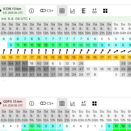
ICON 13 km
CS+
8.8. 2026 06 UTC
init: 8.8. 06 UTC
Sa
Sa
Sa
Sa
Sa
Sa
Sa
Sa
Sa
Sa
Sa
Sa
Sa
Sa
Sa
Sa
Su
Su
S
8.
8.
8.
8.
8.
8.
8.
8.
8.
8.
8.
8.
8.
8.
8.
8.
9.
9.
9
07h
08h
09h
10h
11h
12h
13h
14h
15h
16h
17h
18h
19h
20h
21h
22h
03h
04h
0
6
6
8
7
8
8
7
7
7
7
7
7
6
6
5
5
5
6
-
9
11
11
11
12
12
11
11
11
11
10
10
10
9
8
8
8
16
16
17
17
17
18
18
18
18
18
18
18
18
18
17
17
16
16
1
68
84
87
87
18
40
39
8
5
13
9
26
39
3
65
50
90
100
95
75
87
58
38
56
39
47
13
13
16
19
28
49
6
57
61
64
67
67
64
65
57
39
38
34
24
17
8
5
21
3
-
GDPS 15 km
CS+
8.8. 2026 00 UTC
Sa
Sa
Sa
Sa
Sa
Sa
Sa
Sa
Sa
Sa
Su
Su
Su
Su
Su
Su
Su
Su
S
8.
8.
8.
8.
8.
8.
8.
8.
8.
8.
9.
9.
9.
9.
9.
9.
9.
9.
9
03h
05h
07h
09h
11h
13h
15h
17h
19h
21h
03h
05h
07h
09h
11h
13h
15h
17h
19
5
4
5
8
10
10
9
8
7
6
4
4
2
1
5
9
11
12
1