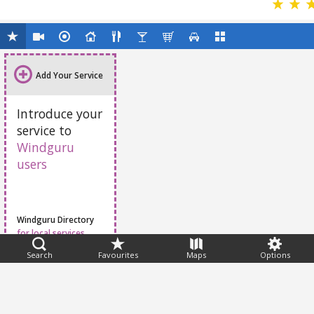
Add Your Service
Introduce your
service to
Windguru
users
Windguru Directory
for local services
Search
Favourites
Maps
Options
Feedback
Help
|
FAQ
|
Terms
|
Privacy
|
Advertising
|
Stations
|
App
© 2026 Windguru