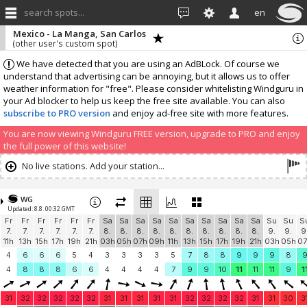
search spots...
en
Mexico - La Manga, San Carlos
(other user's custom spot)
We have detected that you are using an AdBLock. Of course we
understand that advertising can be annoying, but it allows us to offer
weather information for "free". Please consider whitelisting Windguru in
your Ad blocker to help us keep the free site available. You can also
subscribe to PRO version
and enjoy ad-free site with more features.
You are now viewing Windguru FREE version, upgrade to PRO and enjoy
the full power of this website!
No live stations. Add your station...
WG
Updated: 8.8. 00:32 GMT
Fr
Fr
Fr
Fr
Fr
Fr
Sa
Sa
Sa
Sa
Sa
Sa
Sa
Sa
Sa
Sa
Su
Su
S
7.
7.
7.
7.
7.
7.
8.
8.
8.
8.
8.
8.
8.
8.
8.
8.
9.
9.
9
11h
13h
15h
17h
19h
21h
03h
05h
07h
09h
11h
13h
15h
17h
19h
21h
03h
05h
07
4
6
6
6
5
4
3
3
3
3
5
7
8
8
9
9
9
8
4
8
8
8
6
6
4
4
4
4
7
9
9
10
11
11
11
9
1
31
32
32
32
32
32
31
31
31
31
31
32
32
32
32
31
31
30
3