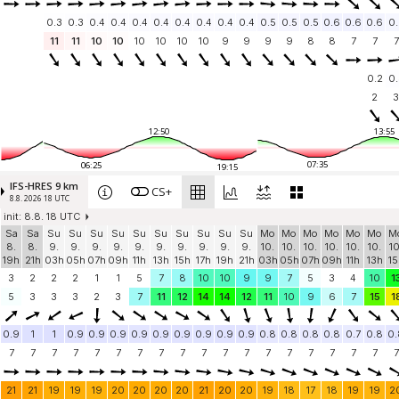
0.3
0.3
0.4
0.4
0.4
0.4
0.4
0.4
0.4
0.4
0.5
0.5
0.5
0.6
0.6
0.6
0.
11
11
10
10
10
10
10
10
9
9
9
9
8
8
7
7
7
0.2
0.
2
3
12:50
13:55
07:35
06:25
19:15
IFS-HRES 9 km
CS+
8.8. 2026 18 UTC
init: 8.8. 18 UTC
Sa
Sa
Su
Su
Su
Su
Su
Su
Su
Su
Su
Su
Mo
Mo
Mo
Mo
Mo
Mo
M
8.
8.
9.
9.
9.
9.
9.
9.
9.
9.
9.
9.
10.
10.
10.
10.
10.
10.
10
19h
21h
03h
05h
07h
09h
11h
13h
15h
17h
19h
21h
03h
05h
07h
09h
11h
13h
15
3
2
2
2
1
1
5
7
8
10
10
9
9
7
5
3
4
10
1
5
3
3
3
2
3
7
11
12
14
14
12
11
10
9
6
7
15
1
0.9
1
1
0.9
0.9
0.9
0.9
0.9
0.9
0.9
0.9
0.9
0.8
0.8
0.8
0.8
0.7
0.8
0.
7
7
7
7
7
7
7
7
7
7
7
7
7
7
7
7
7
7
7
21
21
19
19
19
20
20
20
20
21
20
20
19
18
17
18
19
19
2