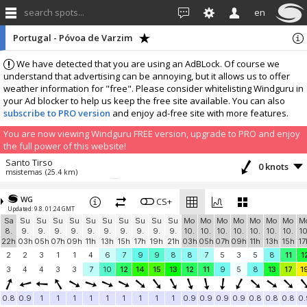
search spots...
en
Portugal - Póvoa de Varzim
We have detected that you are using an AdBLock. Of course we
understand that advertising can be annoying, but it allows us to offer
weather information for "free". Please consider whitelisting Windguru in
your Ad blocker to help us keep the free site available. You can also
subscribe to PRO version
and enjoy ad-free site with more features.
You are now viewing Windguru FREE version, upgrade to PRO and enjoy
the full power of this website!
Santo Tirso
0 knots
msistemas
(25.4 km)
More stations:
WG
Porto
CS+
2.3 knots
Updated: 9.8. 01:24 GMT
TAP Teste 3
(25.8 km)
Sa
Su
Su
Su
Su
Su
Su
Su
Su
Su
Su
Mo
Mo
Mo
Mo
Mo
Mo
Mo
M
Santa Comba
0 knots
8.
9.
9.
9.
9.
9.
9.
9.
9.
9.
9.
10.
10.
10.
10.
10.
10.
10.
10
scomba
(42.9 km)
22h
03h
05h
07h
09h
11h
13h
15h
17h
19h
21h
03h
05h
07h
09h
11h
13h
15h
17
Guimarães
0.3 knots
2
2
3
1
1
4
6
7
9
9
8
8
7
5
3
5
8
11
1
CT1ETE
(43.4 km)
3
4
4
3
3
7
10
12
14
15
13
12
11
9
5
8
13
17
1
Add your station...
0.8
0.9
1
1
1
1
1
1
1
1
1
0.9
0.9
0.9
0.9
0.8
0.8
0.8
0.