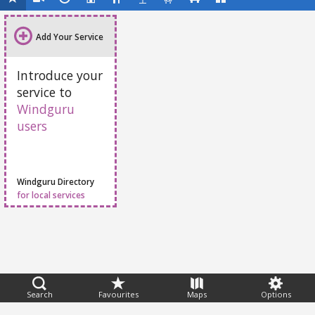
Add Your Service
Introduce your
service to
Windguru
users
Windguru Directory
for local services
Feedback
Search
Favourites
Maps
Options
Help
|
FAQ
|
Terms
|
Privacy
|
Advertising
|
Stations
|
App