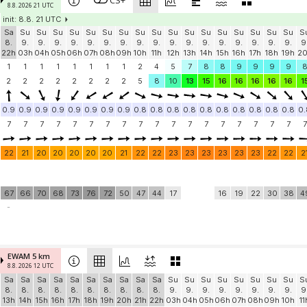
CS+
8.8. 2026 21 UTC
init: 8.8. 21 UTC
Sa
Su
Su
Su
Su
Su
Su
Su
Su
Su
Su
Su
Su
Su
Su
Su
Su
Su
S
8.
9.
9.
9.
9.
9.
9.
9.
9.
9.
9.
9.
9.
9.
9.
9.
9.
9.
9
22h
03h
04h
05h
06h
07h
08h
09h
10h
11h
12h
13h
14h
15h
16h
17h
18h
19h
2
1
1
1
1
1
1
1
1
2
4
5
7
8
8
9
9
9
9
2
2
2
2
2
2
2
2
5
8
10
13
15
16
16
16
16
16
1
0.9
0.9
0.9
0.9
0.9
0.9
0.9
0.9
0.8
0.8
0.8
0.8
0.8
0.8
0.8
0.8
0.8
0.8
0.
7
7
7
7
7
7
7
7
7
7
7
7
7
7
7
7
7
7
7
22
21
20
20
20
20
20
21
22
22
23
23
23
23
23
23
22
22
2
67
66
70
68
73
76
72
50
47
44
17
16
19
22
30
38
4
-
EWAM 5 km
8.8. 2026 12 UTC
Sa
Sa
Sa
Sa
Sa
Sa
Sa
Sa
Sa
Sa
Su
Su
Su
Su
Su
Su
Su
Su
S
8.
8.
8.
8.
8.
8.
8.
8.
8.
8.
9.
9.
9.
9.
9.
9.
9.
9.
9
13h
14h
15h
16h
17h
18h
19h
20h
21h
22h
03h
04h
05h
06h
07h
08h
09h
10h
11