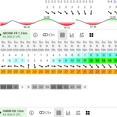
0.2
0.2
0.3
0.3
0.3
0.3
0.3
0.2
0.4
0.
2
2
2
2
2
2
2
2
3
3
12:50
13:55
07:35
06:25
19:15
AROME-FR 1.3 km
CS+
8.8. 2026 21 UTC
Su
Su
Su
Su
Su
Su
Su
Su
Su
Su
Su
Su
Su
Su
Su
Su
Su
Su
S
9.
9.
9.
9.
9.
9.
9.
9.
9.
9.
9.
9.
9.
9.
9.
9.
9.
9.
9
03h
04h
05h
06h
07h
08h
09h
10h
11h
12h
13h
14h
15h
16h
17h
18h
19h
20h
21
3
4
4
3
2
1
1
2
4
5
6
6
6
7
8
9
9
9
5
6
7
7
5
2
3
4
6
8
9
10
10
11
13
14
14
14
1
20
20
20
20
20
20
20
20
20
20
21
21
21
21
22
22
21
21
2
100
100
81
5
9
55
50
35
92
96
82
55
49
9
HARM-DK 2 km
CS+
8.8. 2026 21 UTC