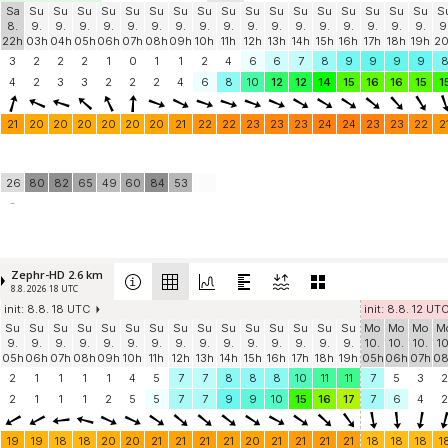
Sa
Su
Su
Su
Su
Su
Su
Su
Su
Su
Su
Su
Su
Su
Su
Su
Su
Su
S
8.
9.
9.
9.
9.
9.
9.
9.
9.
9.
9.
9.
9.
9.
9.
9.
9.
9.
9
22h
03h
04h
05h
06h
07h
08h
09h
10h
11h
12h
13h
14h
15h
16h
17h
18h
19h
2
3
2
2
2
1
0
1
1
2
4
6
6
7
8
9
9
9
9
4
2
3
3
2
2
2
4
6
8
10
12
12
14
15
16
16
15
1
21
20
20
20
20
20
20
21
22
22
23
23
23
24
24
23
23
22
2
26
80
82
65
49
60
84
53
-
Zephr-HD 2.6 km
8.8. 2026 18 UTC
init: 8.8. 18 UTC
init: 8.8. 12 UT
Su
Su
Su
Su
Su
Su
Su
Su
Su
Su
Su
Su
Su
Su
Su
Mo
Mo
Mo
M
9.
9.
9.
9.
9.
9.
9.
9.
9.
9.
9.
9.
9.
9.
9.
10.
10.
10.
10
05h
06h
07h
08h
09h
10h
11h
12h
13h
14h
15h
16h
17h
18h
19h
05h
06h
07h
0
2
1
1
1
1
4
5
7
7
8
8
8
10
11
11
7
5
3
2
2
1
1
1
2
5
5
7
7
9
9
10
15
16
17
7
6
4
2
19
19
18
18
20
20
21
21
21
21
20
21
21
21
21
18
18
18
1