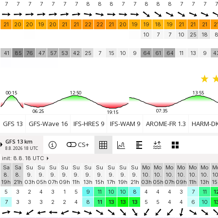
7
7
7
7
7
7
7
8
8
8
7
7
8
8
8
7
7
7
7
21
20
20
19
20
21
21
22
22
21
20
19
19
18
19
21
21
21
2
10
7
7
10
25
18
41
85
76
47
57
53
42
25
7
15
10
9
64
61
64
11
13
9
4
00:15
12:50
13:55
07:35
06:25
19:15
GFS 13
GFS-Wave 16
IFS-HRES 9
IFS-WAM 9
AROME-FR 1.3
HARM-DK
GFS 13 km
CS+
8.8. 2026 18 UTC
init: 8.8. 18 UTC
Sa
Sa
Su
Su
Su
Su
Su
Su
Su
Su
Su
Su
Mo
Mo
Mo
Mo
Mo
Mo
M
8.
8.
9.
9.
9.
9.
9.
9.
9.
9.
9.
9.
10.
10.
10.
10.
10.
10.
10
19h
21h
03h
05h
07h
09h
11h
13h
15h
17h
19h
21h
03h
05h
07h
09h
11h
13h
15
5
3
2
4
3
1
5
9
11
10
10
8
4
4
4
3
7
11
1
7
3
3
3
2
2
4
8
11
13
13
13
5
5
4
4
6
10
1