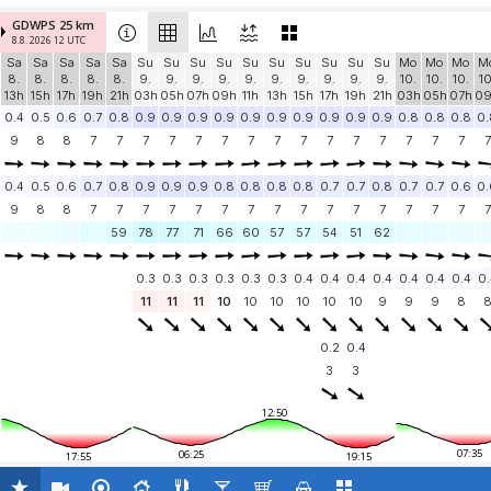
GDWPS 25 km
8.8. 2026 12 UTC
Sa
Sa
Sa
Sa
Sa
Su
Su
Su
Su
Su
Su
Su
Su
Su
Su
Mo
Mo
Mo
M
8.
8.
8.
8.
8.
9.
9.
9.
9.
9.
9.
9.
9.
9.
9.
10.
10.
10.
10
13h
15h
17h
19h
21h
03h
05h
07h
09h
11h
13h
15h
17h
19h
21h
03h
05h
07h
0
0.4
0.5
0.6
0.7
0.8
0.9
0.9
0.9
0.9
0.9
0.9
0.9
0.9
0.9
0.9
0.8
0.8
0.8
0.
9
8
8
7
7
7
7
7
7
7
7
7
7
7
7
7
7
7
7
0.4
0.5
0.6
0.7
0.8
0.9
0.9
0.9
0.8
0.8
0.8
0.8
0.7
0.7
0.8
0.7
0.7
0.6
0.
9
8
8
7
7
7
7
7
7
7
7
7
7
7
7
7
7
7
7
59
78
77
71
66
60
57
57
54
51
62
0.3
0.3
0.3
0.3
0.3
0.3
0.4
0.4
0.4
0.4
0.4
0.4
0.4
0.
11
11
11
10
10
10
10
10
10
9
9
9
8
0.2
0.4
3
3
12:50
07:35
06:25
17:55
19:15