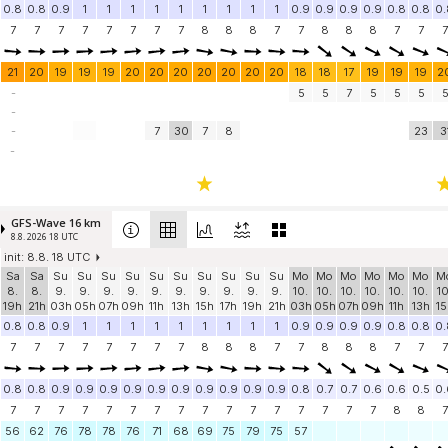
0.8
0.8
0.9
1
1
1
1
1
1
1
1
1
0.9
0.9
0.9
0.9
0.8
0.8
0.
7
7
7
7
7
7
7
7
8
8
8
7
7
8
8
8
7
7
7
21
20
19
19
19
20
20
20
20
20
20
20
18
18
17
19
19
19
2
-
5
5
7
5
5
5
-
-
7
30
7
8
23
3
-
GFS-Wave 16 km
8.8. 2026 18 UTC
init: 8.8. 18 UTC
Sa
Sa
Su
Su
Su
Su
Su
Su
Su
Su
Su
Su
Mo
Mo
Mo
Mo
Mo
Mo
M
8.
8.
9.
9.
9.
9.
9.
9.
9.
9.
9.
9.
10.
10.
10.
10.
10.
10.
10
19h
21h
03h
05h
07h
09h
11h
13h
15h
17h
19h
21h
03h
05h
07h
09h
11h
13h
15
0.8
0.8
0.9
1
1
1
1
1
1
1
1
1
0.9
0.9
0.9
0.9
0.8
0.8
0.
7
7
7
7
7
7
7
7
8
8
8
7
7
8
8
8
7
7
7
0.8
0.8
0.9
0.9
0.9
0.9
0.9
0.9
0.9
0.9
0.9
0.9
0.8
0.7
0.7
0.6
0.6
0.5
0.
7
7
7
7
7
7
7
7
7
7
7
7
7
7
7
7
8
8
7
56
62
76
78
78
76
71
68
69
75
79
75
57