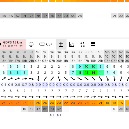
38
38
57
71
73
78
77
75
77
70
54
28
21
33
3
-
GDPS 15 km
CS+
8.8. 2026 12 UTC
Sa
Sa
Sa
Sa
Sa
Su
Su
Su
Su
Su
Su
Su
Su
Su
Su
Mo
Mo
Mo
M
8.
8.
8.
8.
8.
9.
9.
9.
9.
9.
9.
9.
9.
9.
9.
10.
10.
10.
10
13h
15h
17h
19h
21h
03h
05h
07h
09h
11h
13h
15h
17h
19h
21h
03h
05h
07h
0
4
6
6
5
3
2
2
2
2
4
6
9
10
10
8
6
5
4
3
6
8
8
8
3
2
2
3
2
5
7
11
13
14
11
7
6
5
4
0.4
0.5
0.6
0.7
0.8
0.9
0.9
0.9
0.9
0.9
0.9
0.9
0.9
0.9
0.9
0.8
0.8
0.8
0.
9
8
8
7
7
7
7
7
7
7
7
7
7
7
7
7
7
7
7
24
23
23
23
22
20
20
20
20
22
23
23
23
22
21
19
19
18
1
16
32
47
86
81
62
5
35
5
-
0.1
0.1