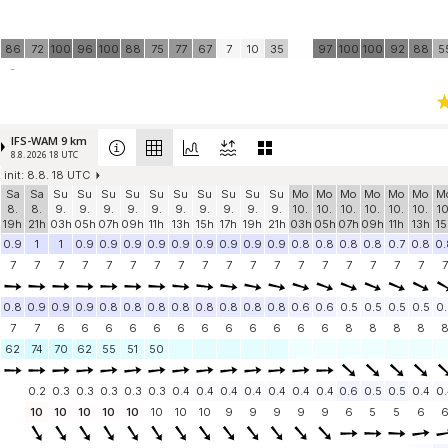
86
72
100
96
100
88
75
77
67
7
10
35
97
100
100
92
88
5
-
IFS-WAM 9 km
8.8. 2026 18 UTC
init: 8.8. 18 UTC
Sa
Sa
Su
Su
Su
Su
Su
Su
Su
Su
Su
Su
Mo
Mo
Mo
Mo
Mo
Mo
M
8.
8.
9.
9.
9.
9.
9.
9.
9.
9.
9.
9.
10.
10.
10.
10.
10.
10.
10
19h
21h
03h
05h
07h
09h
11h
13h
15h
17h
19h
21h
03h
05h
07h
09h
11h
13h
15
0.9
1
1
0.9
0.9
0.9
0.9
0.9
0.9
0.9
0.9
0.9
0.8
0.8
0.8
0.8
0.7
0.8
0.
7
7
7
7
7
7
7
7
7
7
7
7
7
7
7
7
7
7
7
0.8
0.9
0.9
0.9
0.8
0.8
0.8
0.8
0.8
0.8
0.8
0.8
0.6
0.6
0.5
0.5
0.5
0.5
0.
7
7
6
6
6
6
6
6
6
6
6
6
6
6
8
8
8
8
62
74
70
62
55
51
50
0.2
0.3
0.3
0.3
0.3
0.3
0.4
0.4
0.4
0.4
0.4
0.4
0.4
0.6
0.5
0.5
0.4
0.
10
10
10
10
10
10
10
10
9
9
9
9
9
6
5
5
6