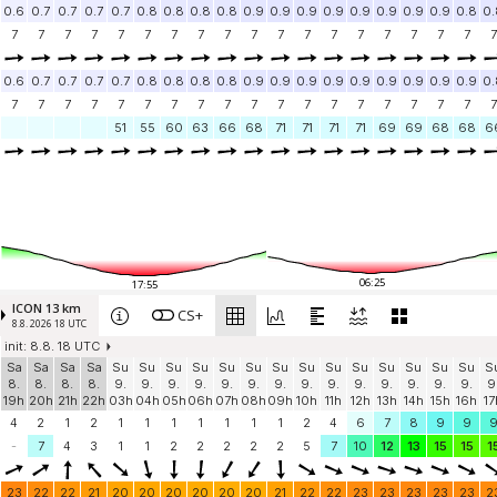
0.6
0.7
0.7
0.7
0.7
0.8
0.8
0.8
0.8
0.9
0.9
0.9
0.9
0.9
0.9
0.9
0.9
0.8
0.
7
7
7
7
7
7
7
7
7
7
7
7
7
7
7
7
7
7
7
0.6
0.7
0.7
0.7
0.7
0.8
0.8
0.8
0.8
0.9
0.9
0.9
0.9
0.9
0.9
0.9
0.9
0.9
0.
7
7
7
7
7
7
7
7
7
7
7
7
7
7
7
7
7
7
7
51
55
60
63
66
68
71
71
71
71
69
69
68
68
6
06:25
17:55
ICON 13 km
CS+
8.8. 2026 18 UTC
init: 8.8. 18 UTC
Sa
Sa
Sa
Sa
Su
Su
Su
Su
Su
Su
Su
Su
Su
Su
Su
Su
Su
Su
S
8.
8.
8.
8.
9.
9.
9.
9.
9.
9.
9.
9.
9.
9.
9.
9.
9.
9.
9
19h
20h
21h
22h
03h
04h
05h
06h
07h
08h
09h
10h
11h
12h
13h
14h
15h
16h
17
4
2
1
2
1
1
1
1
1
1
1
2
4
6
7
8
9
9
-
7
4
3
1
1
2
2
2
2
2
5
7
10
12
13
15
15
1
23
22
22
21
20
20
20
20
20
20
21
22
22
23
23
23
23
23
2