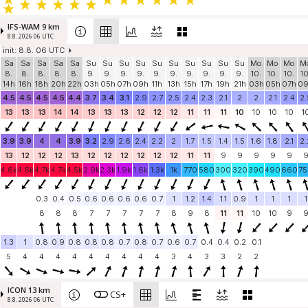
IFS-WAM 9 km
8.8. 2026 06 UTC
init: 8.8. 06 UTC
Sa
Sa
Sa
Sa
Sa
Su
Su
Su
Su
Su
Su
Su
Su
Su
Su
Mo
Mo
Mo
M
8.
8.
8.
8.
8.
9.
9.
9.
9.
9.
9.
9.
9.
9.
9.
10.
10.
10.
10
14h
16h
18h
20h
22h
03h
05h
07h
09h
11h
13h
15h
17h
19h
21h
03h
05h
07h
0
4.5
4.5
4.5
4.5
4.4
3.7
3.4
3.1
2.9
2.7
2.5
2.4
2.3
2.1
2
2
2.1
2.4
2.
13
13
13
14
14
13
13
13
12
12
12
11
11
11
10
10
10
10
1
3.9
3.9
4
4
3.9
3.2
2.9
2.6
2.4
2.2
2
1.7
1.5
1.4
1.5
1.6
1.8
2.1
2.
13
12
12
12
13
12
12
12
12
12
12
11
11
9
9
9
9
9
4.6k
4.6k
4.7k
4.7k
4.5k
2.9k
2.3k
1.9k
1.6k
1.3k
1k
770
580
300
320
390
490
660
75
0.3
0.4
0.5
0.6
0.6
0.6
0.6
0.7
1
1.2
1.4
1.1
0.9
1
1
1
1
8
8
8
7
7
7
7
7
8
9
8
11
11
10
10
9
1.3
1
0.8
0.9
0.8
0.8
0.8
0.7
0.8
0.7
0.6
0.7
0.4
0.4
0.2
0.1
5
4
4
4
4
4
4
4
4
4
3
4
3
3
2
2
ICON 13 km
CS+
8.8. 2026 06 UTC