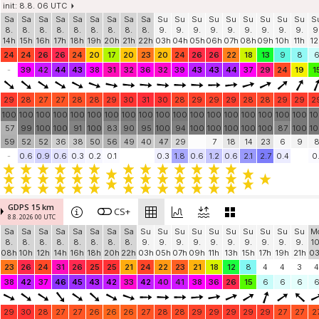
init: 8.8. 06 UTC
Sa
Sa
Sa
Sa
Sa
Sa
Sa
Sa
Sa
Su
Su
Su
Su
Su
Su
Su
Su
Su
S
8.
8.
8.
8.
8.
8.
8.
8.
8.
9.
9.
9.
9.
9.
9.
9.
9.
9.
9
14h
15h
16h
17h
18h
19h
20h
21h
22h
03h
04h
05h
06h
07h
08h
09h
10h
11h
12
24
24
26
26
24
20
17
20
23
20
24
26
26
22
18
13
9
8
-
39
42
44
43
38
31
32
36
32
39
43
43
44
37
29
24
19
1
29
28
27
27
28
28
29
30
31
30
28
29
29
29
28
28
29
29
2
100
100
100
100
100
100
100
100
100
100
100
100
100
100
100
100
100
100
1
57
99
100
100
91
100
83
90
95
100
94
100
100
100
100
100
87
100
1
59
52
52
36
38
50
56
49
40
47
29
7
18
14
23
6
9
-
0.6
0.9
0.6
0.3
0.2
0.1
0.3
1.8
0.6
1.2
0.6
2.1
2.7
0.4
0.
GDPS 15 km
CS+
8.8. 2026 00 UTC
Sa
Sa
Sa
Sa
Sa
Sa
Sa
Sa
Su
Su
Su
Su
Su
Su
Su
Su
Su
Su
M
8.
8.
8.
8.
8.
8.
8.
8.
9.
9.
9.
9.
9.
9.
9.
9.
9.
9.
10
08h
10h
12h
14h
16h
18h
20h
22h
03h
05h
07h
09h
11h
13h
15h
17h
19h
21h
0
23
26
24
31
26
25
25
21
24
22
23
21
18
12
8
4
4
3
4
38
42
37
46
45
43
42
33
42
40
41
38
36
26
15
6
6
6
29
30
28
27
27
26
26
26
27
28
28
29
29
29
29
29
27
27
2