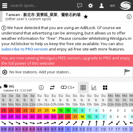
search spots...
en
Taiwan - 新北市-貢寮區_萊萊、鶯歌石釣場
(other user's custom spot)
We have detected that you are using an AdBLock. Of course we
understand that advertising can be annoying, but it allows us to offer
weather information for "free". Please consider whitelisting Windguru in
your Ad blocker to help us keep the free site available. You can also
subscribe to PRO version
and enjoy ad-free site with more features.
You are now viewing Windguru FREE version, upgrade to PRO and enjoy
the full power of this website!
No live stations. Add your station...
WG
CS+
Updated: 8.8. 12:32 GMT
Sa
Sa
Sa
Sa
Sa
Su
Su
Su
Su
Su
Su
Su
Su
Su
Su
Mo
Mo
Mo
M
8.
8.
8.
8.
8.
9.
9.
9.
9.
9.
9.
9.
9.
9.
9.
10.
10.
10.
10
14h
16h
18h
20h
22h
03h
05h
07h
09h
11h
13h
15h
17h
19h
21h
03h
05h
07h
0
26
25
25
23
22
21
21
19
15
13
10
9
7
6
5
4
3
2
3
39
39
40
36
35
35
36
34
29
25
21
18
10
9
7
6
4
4
3.9
4.2
4.7
5.3
5.3
4.5
4.1
3.7
3.3
3
2.6
2.3
2.2
2
1.9
1.7
1.7
1.9
2.