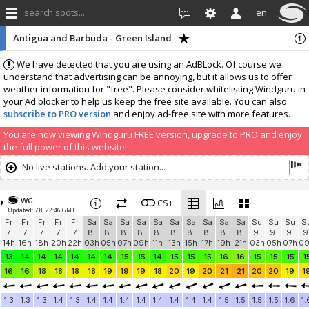
search spots...
en
Antigua and Barbuda - Green Island
We have detected that you are using an AdBLock. Of course we
understand that advertising can be annoying, but it allows us to offer
weather information for "free". Please consider whitelisting Windguru in
your Ad blocker to help us keep the free site available. You can also
subscribe to PRO version
and enjoy ad-free site with more features.
You are now viewing Windguru FREE version, upgrade to PRO and enjoy
the full power of this website!
No live stations. Add your station...
WG
CS+
Updated: 7.8. 22:46 GMT
Fr
Fr
Fr
Fr
Fr
Sa
Sa
Sa
Sa
Sa
Sa
Sa
Sa
Sa
Sa
Su
Su
Su
S
7.
7.
7.
7.
7.
8.
8.
8.
8.
8.
8.
8.
8.
8.
8.
9.
9.
9.
9
14h
16h
18h
20h
22h
03h
05h
07h
09h
11h
13h
15h
17h
19h
21h
03h
05h
07h
0
13
14
14
14
14
14
14
15
15
14
15
15
15
16
16
15
15
15
1
16
16
18
18
18
18
19
19
19
18
20
19
20
21
21
20
20
19
1
1.3
1.3
1.3
1.4
1.3
1.4
1.4
1.4
1.4
1.4
1.4
1.4
1.4
1.5
1.5
1.5
1.5
1.6
1.