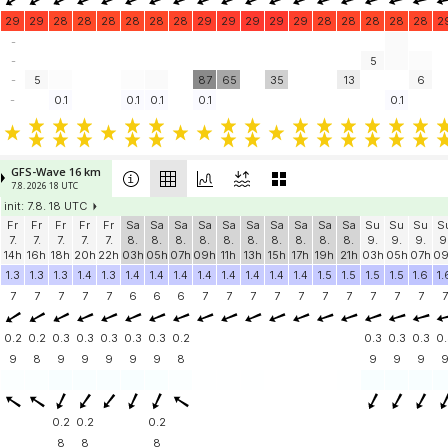
29
29
28
28
28
28
28
28
29
29
29
29
29
28
28
28
28
28
2
-
-
5
-
5
87
65
35
13
6
-
0.1
0.1
0.1
0.1
0.1
GFS-Wave 16 km
7.8. 2026 18 UTC
init: 7.8. 18 UTC
Fr
Fr
Fr
Fr
Fr
Sa
Sa
Sa
Sa
Sa
Sa
Sa
Sa
Sa
Sa
Su
Su
Su
S
7.
7.
7.
7.
7.
8.
8.
8.
8.
8.
8.
8.
8.
8.
8.
9.
9.
9.
9
14h
16h
18h
20h
22h
03h
05h
07h
09h
11h
13h
15h
17h
19h
21h
03h
05h
07h
0
1.3
1.3
1.3
1.4
1.3
1.4
1.4
1.4
1.4
1.4
1.4
1.4
1.4
1.5
1.5
1.5
1.5
1.6
1.
7
7
7
7
7
6
6
6
7
7
7
7
7
7
7
7
7
7
7
0.2
0.2
0.3
0.3
0.3
0.3
0.3
0.2
0.3
0.3
0.3
0.
9
8
9
9
9
9
9
8
9
9
9
0.2
0.2
0.2
8
8
8