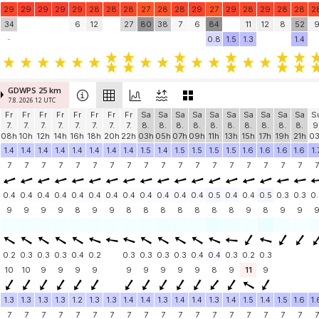
29
29
29
29
29
28
28
28
27
28
28
29
27
29
28
29
28
28
2
34
6
12
27
80
38
7
6
84
11
12
8
52
-
0.8
1.5
1.3
1.4
GDWPS 25 km
7.8. 2026 12 UTC
Fr
Fr
Fr
Fr
Fr
Fr
Fr
Fr
Sa
Sa
Sa
Sa
Sa
Sa
Sa
Sa
Sa
Sa
S
7.
7.
7.
7.
7.
7.
7.
7.
8.
8.
8.
8.
8.
8.
8.
8.
8.
8.
9
08h
10h
12h
14h
16h
18h
20h
22h
03h
05h
07h
09h
11h
13h
15h
17h
19h
21h
0
1.4
1.4
1.4
1.4
1.4
1.4
1.4
1.4
1.5
1.4
1.5
1.5
1.5
1.5
1.6
1.6
1.6
1.6
1.
7
7
7
7
7
7
7
7
7
7
7
7
7
7
7
7
7
7
7
0.4
0.4
0.4
0.4
0.4
0.4
0.4
0.4
0.4
0.4
0.4
0.4
0.5
0.4
0.4
0.5
0.3
0.3
0.
9
9
9
9
8
9
9
8
8
8
8
8
8
8
9
8
9
9
0.2
0.3
0.3
0.3
0.4
0.2
0.3
0.3
0.3
0.3
0.4
0.4
0.3
0.2
0.3
10
10
9
9
9
9
9
9
9
9
9
8
9
11
9
1.3
1.3
1.3
1.3
1.2
1.3
1.3
1.4
1.4
1.3
1.4
1.4
1.3
1.4
1.5
1.4
1.5
1.6
1.
7
7
7
7
7
7
7
7
7
7
7
7
7
7
7
7
7
7
7