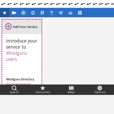
Add Your Service
Introduce your
service to
Windguru
users
Windguru Directory
for local services
Search
Favourites
Maps
Options
Feedback
Help
|
FAQ
|
Terms
|
Privacy
|
Advertising
|
Stations
|
App
© 2026 Windguru