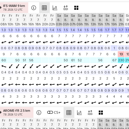
IFS-WAM 9 km
7.8. 2026 12 UTC
Fr
Fr
Fr
Fr
Fr
Fr
Fr
Fr
Sa
Sa
Sa
Sa
Sa
Sa
Sa
Sa
Sa
Sa
S
7.
7.
7.
7.
7.
7.
7.
7.
8.
8.
8.
8.
8.
8.
8.
8.
8.
8.
9
08h
10h
12h
14h
16h
18h
20h
22h
03h
05h
07h
09h
11h
13h
15h
17h
19h
21h
0
1.3
1.3
1.3
1.3
1.3
1.3
1.3
1.4
1.5
1.5
1.4
1.4
1.5
1.5
1.6
1.7
1.7
1.7
1.
6
6
6
6
6
6
6
6
7
7
7
7
7
7
7
7
7
7
7
0.6
0.7
0.8
0.8
0.9
0.8
0.7
0.7
0.8
0.8
0.9
0.8
0.7
0.8
0.8
0.6
1
0.8
0.
9
7
6
6
6
6
6
6
6
6
7
6
7
7
7
6
6
13
1
60
50
51
58
50
61
52
56
67
230
21
0.4
0.4
0.4
0.4
0.3
0.4
0.4
0.5
0.5
0.5
0.4
0.4
0.5
0.5
0.5
0.6
0.4
0.6
0.
2
2
2
2
2
2
2
2
2
2
2
3
2
2
2
2
5
2
2
0.8
0.6
0.6
0.6
0.5
0.6
0.6
0.7
0.7
0.7
0.6
0.7
0.7
0.8
0.8
0.9
0.9
0.9
1
4
3
3
3
3
3
3
3
3
3
3
3
3
3
3
4
4
4
4
AROME-FR 2.5 km
CS+
7.8. 2026 12 UTC
Fr
Fr
Fr
Fr
Fr
Fr
Fr
Fr
Fr
Fr
Fr
Fr
Fr
Fr
Sa
Sa
Sa
Sa
S
7.
7.
7.
7.
7.
7.
7.
7.
7.
7.
7.
7.
7.
7.
8.
8.
8.
8.
8