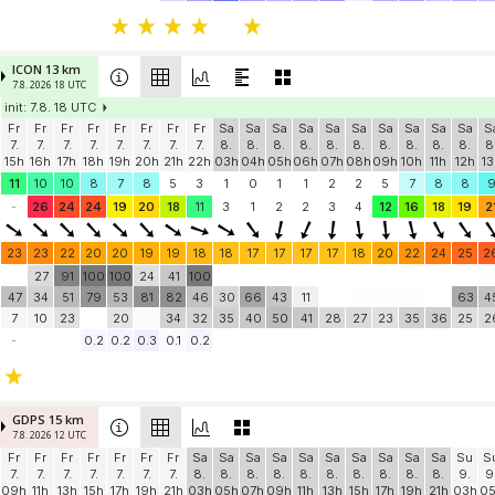
ICON 13 km
7.8. 2026 18 UTC
init: 7.8. 18 UTC
Fr
Fr
Fr
Fr
Fr
Fr
Fr
Fr
Sa
Sa
Sa
Sa
Sa
Sa
Sa
Sa
Sa
Sa
S
7.
7.
7.
7.
7.
7.
7.
7.
8.
8.
8.
8.
8.
8.
8.
8.
8.
8.
8
15h
16h
17h
18h
19h
20h
21h
22h
03h
04h
05h
06h
07h
08h
09h
10h
11h
12h
13
11
10
10
8
7
8
5
3
1
0
1
1
2
2
5
7
8
8
-
26
24
24
19
20
18
11
3
1
2
2
3
4
12
16
18
19
2
23
23
22
20
20
19
19
18
18
17
17
17
17
18
20
22
24
25
2
27
91
100
100
24
41
100
47
34
51
79
53
81
82
46
30
66
43
11
63
4
7
10
23
20
34
32
35
40
50
41
28
27
23
35
36
25
2
-
0.2
0.2
0.3
0.1
0.2
GDPS 15 km
7.8. 2026 12 UTC
Fr
Fr
Fr
Fr
Fr
Fr
Fr
Sa
Sa
Sa
Sa
Sa
Sa
Sa
Sa
Sa
Sa
Su
S
7.
7.
7.
7.
7.
7.
7.
8.
8.
8.
8.
8.
8.
8.
8.
8.
8.
9.
9
09h
11h
13h
15h
17h
19h
21h
03h
05h
07h
09h
11h
13h
15h
17h
19h
21h
03h
0