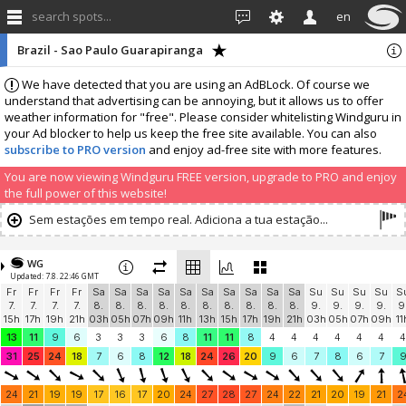
search spots...
en
Brazil - Sao Paulo Guarapiranga
We have detected that you are using an AdBLock. Of course we
understand that advertising can be annoying, but it allows us to offer
weather information for "free". Please consider whitelisting Windguru in
your Ad blocker to help us keep the free site available. You can also
subscribe to PRO version
and enjoy ad-free site with more features.
You are now viewing Windguru FREE version, upgrade to PRO and enjoy
the full power of this website!
Sem estações em tempo real. Adiciona a tua estação...
WG
Updated: 7.8. 22:46 GMT
Fr
Fr
Fr
Fr
Sa
Sa
Sa
Sa
Sa
Sa
Sa
Sa
Sa
Sa
Su
Su
Su
Su
S
7.
7.
7.
7.
8.
8.
8.
8.
8.
8.
8.
8.
8.
8.
9.
9.
9.
9.
9
15h
17h
19h
21h
03h
05h
07h
09h
11h
13h
15h
17h
19h
21h
03h
05h
07h
09h
11
13
11
9
6
3
3
3
6
8
11
11
8
4
4
4
4
4
4
4
31
25
24
18
7
6
8
12
18
24
26
20
9
6
7
8
6
7
24
21
19
19
17
16
17
20
24
27
28
27
24
22
21
20
19
21
2