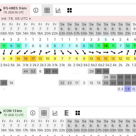
IFS-HRES 9 km
7.8. 2026 06 UTC
init: 7.8. 06 UTC
Fr
Fr
Fr
Fr
Fr
Fr
Fr
Fr
Sa
Sa
Sa
Sa
Sa
Sa
Sa
Sa
Sa
Sa
S
7.
7.
7.
7.
7.
7.
7.
7.
8.
8.
8.
8.
8.
8.
8.
8.
8.
8.
9
08h
10h
12h
14h
16h
18h
20h
22h
03h
05h
07h
09h
11h
13h
15h
17h
19h
21h
0
4
3
3
1
1
2
1
1
1
1
1
3
3
3
5
4
2
4
4
11
9
10
7
6
6
6
8
7
7
6
8
10
11
14
11
7
10
1
6
9
14
16
17
13
10
9
7
7
6
9
13
15
15
13
12
10
2.8k
2.8k
3k
3.1k
3.2k
3.2k
3.2k
3.1k
3.1k
3k
2.9k
2.8k
2.8k
2.6k
2.5k
2.4k
2k
2k
1.
44
53
6
97
88
29
95
96
26
60
96
99
1
93
14
32
23
17
5
12
13
58
92
99
100
1
-
0.3
1.8
0.
ICON 13 km
7.8. 2026 12 UTC
Fr
Fr
Fr
Fr
Fr
Fr
Fr
Fr
Fr
Sa
Sa
Sa
Sa
Sa
Sa
Sa
Sa
Sa
S
7.
7.
7.
7.
7.
7.
7.
7.
7.
8.
8.
8.
8.
8.
8.
8.
8.
8.
8
14h
15h
16h
17h
18h
19h
20h
21h
22h
03h
04h
05h
06h
07h
08h
09h
10h
11h
12