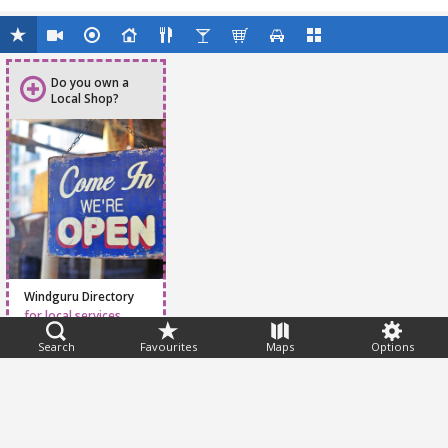
Do you own a
Local Shop?
Windguru Directory
for local services
Search
Favourites
Maps
Options
Feedback
Help
|
FAQ
|
Terms
|
Privacy
|
Advertising
|
Stations
|
App
© 2026 Windguru