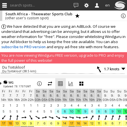
search spots...
en
South Africa - Theewater Sports Club
(other user's custom spot)
We have detected that you are using an AdBLock. Of course we
understand that advertising can be annoying, but it allows us to offer
weather information for "free". Please consider whitelisting Windguru in
your Ad blocker to help us keep the free site available. You can also
subscribe to PRO version
and enjoy ad-free site with more features.
You are now viewing Windguru FREE version, upgrade to PRO and enjoy
the full power of this website!
Du Toitskloof
1.7 knots
Du Toitskloof
(38.5 km)
More stations:
WG
ZA Hermanus
0 knots
Updated: 7.8. 17:07 GMT
Hermanus SE 230m
(42.2 km)
Fr
Fr
Fr
Fr
Fr
Sa
Sa
Sa
Sa
Sa
Sa
Sa
Sa
Sa
Sa
Su
Su
Su
S
Add your station...
7.
7.
7.
7.
7.
8.
8.
8.
8.
8.
8.
8.
8.
8.
8.
9.
9.
9.
9
14h
16h
18h
20h
22h
03h
05h
07h
09h
11h
13h
15h
17h
19h
21h
03h
05h
07h
0
2
1
2
1
1
1
2
2
3
3
4
4
4
3
4
3
4
4
4
5
5
5
4
4
4
5
5
6
8
10
11
9
6
8
8
9
10
1
17
18
13
10
9
7
6
6
9
14
17
16
14
12
11
8
8
7
7