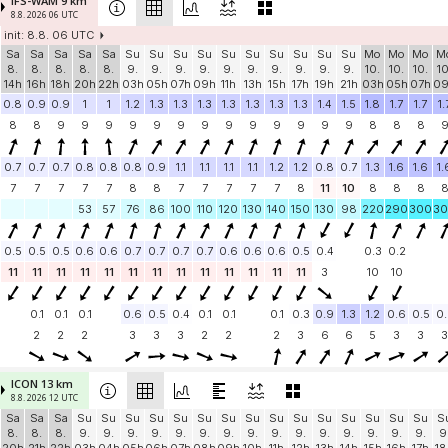
IFS-WAM 9 km
8.8. 2026 06 UTC
init: 8.8. 06 UTC
Sa
Sa
Sa
Sa
Sa
Su
Su
Su
Su
Su
Su
Su
Su
Su
Su
Mo
Mo
Mo
M
8.
8.
8.
8.
8.
9.
9.
9.
9.
9.
9.
9.
9.
9.
9.
10.
10.
10.
10
14h
16h
18h
20h
22h
03h
05h
07h
09h
11h
13h
15h
17h
19h
21h
03h
05h
07h
0
0.8
0.9
0.9
1
1
1.2
1.3
1.3
1.3
1.3
1.3
1.3
1.3
1.4
1.5
1.8
1.7
1.7
1.
8
8
9
9
9
9
9
9
9
9
9
9
9
9
9
8
8
8
0.7
0.7
0.7
0.8
0.8
0.8
0.9
1.1
1.1
1.1
1.1
1.2
1.2
0.8
0.7
1.3
1.6
1.6
1.
7
7
7
7
7
8
8
7
7
7
7
7
8
11
10
8
8
8
53
57
76
86
100
110
120
130
140
150
130
98
220
290
300
3
0.5
0.5
0.5
0.6
0.6
0.7
0.7
0.7
0.7
0.6
0.6
0.6
0.5
0.4
0.3
0.2
11
11
11
11
11
11
11
11
11
11
11
11
11
3
10
10
0.1
0.1
0.1
0.6
0.5
0.4
0.1
0.1
0.1
0.3
0.9
1.3
1.2
0.6
0.5
0.
2
2
2
3
3
3
2
2
2
3
6
6
5
3
3
3
ICON 13 km
8.8. 2026 12 UTC
Sa
Sa
Sa
Su
Su
Su
Su
Su
Su
Su
Su
Su
Su
Su
Su
Su
Su
Su
S
8.
8.
8.
9.
9.
9.
9.
9.
9.
9.
9.
9.
9.
9.
9.
9.
9.
9.
9