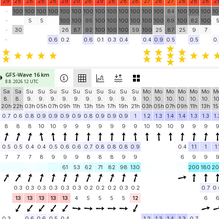
29
28
28
28
28
29
29
28
29
28
28
28
27
28
27
28
28
28
2
-
100
100
100
100
100
100
100
100
100
100
100
100
100
84
100
100
100
1
-
5
5
100
100
95
100
100
100
100
100
100
89
100
82
100
-
30
26
87
92
100
100
100
59
100
25
87
25
9
7
-
0.6
0.2
0.6
0.1
0.3
0.4
0.4
0.9
0.5
0.5
0.
GFS-Wave 16 km
8.8. 2026 12 UTC
Sa
Sa
Su
Su
Su
Su
Su
Su
Su
Su
Su
Su
Mo
Mo
Mo
Mo
Mo
Mo
M
8.
8.
9.
9.
9.
9.
9.
9.
9.
9.
9.
9.
10.
10.
10.
10.
10.
10.
10
20h
22h
03h
05h
07h
09h
11h
13h
15h
17h
19h
21h
03h
05h
07h
09h
11h
13h
15
0.7
0.6
0.8
0.9
0.9
0.9
0.9
0.8
0.9
0.9
0.9
1
1.2
1.3
1.4
1.4
1.3
1.3
1.
8
8
8
10
10
9
9
9
9
9
9
9
10
10
10
9
9
9
0.5
0.5
0.4
0.4
0.5
0.6
0.6
0.7
0.8
0.8
0.8
0.9
0.4
1.1
1
1.
7
7
7
8
9
9
9
8
8
8
9
9
6
9
9
61
53
62
71
82
98
130
200
180
2
0.3
0.3
0.3
0.3
0.3
0.3
0.2
0.2
0.2
0.3
0.2
0.7
0.
13
13
13
13
13
4
5
5
5
5
12
6
0.3
0.6
0.6
0.5
0.4
1.2
1.3
1.4
1.3
0.7