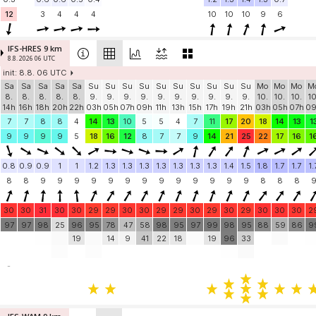
12
3
4
4
4
10
10
10
9
6
IFS-HRES 9 km
8.8. 2026 06 UTC
init: 8.8. 06 UTC
Sa
Sa
Sa
Sa
Sa
Su
Su
Su
Su
Su
Su
Su
Su
Su
Su
Mo
Mo
Mo
M
8.
8.
8.
8.
8.
9.
9.
9.
9.
9.
9.
9.
9.
9.
9.
10.
10.
10.
10
14h
16h
18h
20h
22h
03h
05h
07h
09h
11h
13h
15h
17h
19h
21h
03h
05h
07h
0
7
7
8
8
4
14
13
10
5
5
4
7
11
17
20
18
14
13
1
9
9
9
9
5
18
16
12
8
7
7
9
14
21
25
22
17
16
1
0.8
0.9
0.9
1
1
1.2
1.3
1.3
1.3
1.3
1.3
1.3
1.3
1.4
1.5
1.8
1.7
1.7
1.
8
8
9
9
9
9
9
9
9
9
9
9
9
9
9
8
8
8
30
30
31
30
30
29
29
30
30
29
29
30
29
30
29
30
30
30
2
97
97
98
25
96
95
78
47
58
98
95
97
99
98
95
88
59
86
9
19
14
9
41
22
18
19
96
33
-