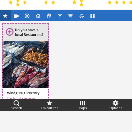
Do you have a
local Restaurant?
Windguru Directory
for local services
Search
Favourites
Maps
Options
Feedback
Help
|
FAQ
|
Terms
|
Privacy
|
Advertising
|
Stations
|
App
© 2026 Windguru