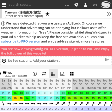
search spots...
en
Taiwan - 澎湖南海(望安)
(other user's custom spot)
We have detected that you are using an AdBLock. Of course we
understand that advertising can be annoying, but it allows us to offer
weather information for "free". Please consider whitelisting Windguru in
your Ad blocker to help us keep the free site available. You can also
subscribe to PRO version
and enjoy ad-free site with more features.
You are now viewing Windguru FREE version, upgrade to PRO and enjoy
the full power of this website!
No live stations. Add your station...
WG
Updated: 8.8. 17:01 GMT
Sa
Sa
Su
Su
Su
Su
Su
Su
Su
Su
Su
Su
Mo
Mo
Mo
Mo
Mo
Mo
M
8.
8.
9.
9.
9.
9.
9.
9.
9.
9.
9.
9.
10.
10.
10.
10.
10.
10.
10
20h
22h
03h
05h
07h
09h
11h
13h
15h
17h
19h
21h
03h
05h
07h
09h
11h
13h
15
8
8
14
13
10
8
6
6
6
7
10
13
12
13
13
12
12
12
1
11
10
19
18
14
11
9
8
8
10
13
16
16
16
15
15
15
15
1
0.7
0.6
0.8
0.9
0.9
0.9
0.9
0.8
0.9
0.9
0.9
1
1.2
1.3
1.4
1.4
1.3
1.3
1.