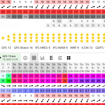
15
15
9
9
9
9
13
13
14
14
14
14
14
14
14
14
10
10
1
30
30
29
29
30
30
30
30
30
30
30
30
30
29
29
29
30
30
3
45
75
100
100
54
98
91
100
99
100
100
100
100
99
100
100
100
90
1
9
22
11
5
5
6
9
11
8
10
6
17
13
12
17
11
1
GFS 13
GFS-Wave 16
IFS-HRES 9
IFS-WAM 9
WRF 9
ICON 13
GDPS 
GFS 13 km
7.8. 2026 12 UTC
Fr
Fr
Sa
Sa
Sa
Sa
Sa
Sa
Sa
Sa
Sa
Sa
Su
Su
Su
Su
Su
Su
S
7.
7.
8.
8.
8.
8.
8.
8.
8.
8.
8.
8.
9.
9.
9.
9.
9.
9.
9
20h
22h
03h
05h
07h
09h
11h
13h
15h
17h
19h
21h
03h
05h
07h
09h
11h
13h
15
6
11
29
29
32
31
31
32
34
33
30
26
38
35
35
36
38
37
3
11
14
28
30
32
31
31
35
37
36
30
25
44
41
44
45
45
45
4
1.9
1.9
2.6
2.7
3
3
3.1
3.3
3.4
3.4
3.3
3.1
3.8
3.8
3.7
3.7
3.7
3.7
3.
15
15
9
9
9
9
13
13
14
14
14
14
14
14
14
14
10
10
1