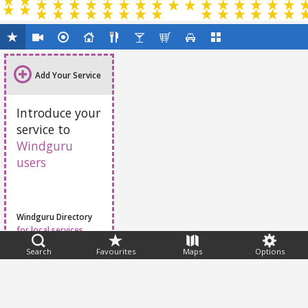
Add Your Service
Introduce your
service to
Windguru
users
Windguru Directory
for local services
Search
Favourites
Maps
Options
Feedback
Help
|
FAQ
|
Terms
|
Privacy
|
Advertising
|
Stations
|
App
© 2026 Windguru