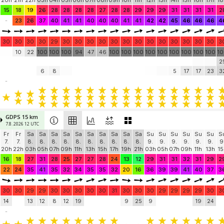
20h
21h
22h
03h
04h
05h
06h
07h
08h
09h
10h
11h
12h
13h
14h
15h
16h
17h
18
15
18
19
26
28
28
28
28
27
28
28
29
29
29
31
31
31
31
2
-
23
26
37
40
41
41
40
40
40
41
41
42
42
45
46
46
46
4
30
30
30
30
29
30
30
30
30
30
30
30
30
30
30
30
30
30
3
10
22
100
100
100
94
47
46
100
100
100
100
100
100
100
100
100
1
2
6
8
5
17
17
23
3
-
GDPS 15 km
7.8. 2026 12 UTC
Fr
Fr
Sa
Sa
Sa
Sa
Sa
Sa
Sa
Sa
Sa
Sa
Su
Su
Su
Su
Su
Su
S
7.
7.
8.
8.
8.
8.
8.
8.
8.
8.
8.
8.
9.
9.
9.
9.
9.
9.
9
20h
22h
03h
05h
07h
09h
11h
13h
15h
17h
19h
21h
03h
05h
07h
09h
11h
13h
15
16
18
27
31
28
25
27
27
28
24
13
12
29
31
31
32
31
29
2
22
24
35
41
35
32
34
35
35
32
20
16
36
39
39
41
40
37
3
30
30
29
29
30
30
30
30
30
31
30
30
30
29
29
29
29
30
3
14
13
12
8
12
19
9
25
9
19
24
-