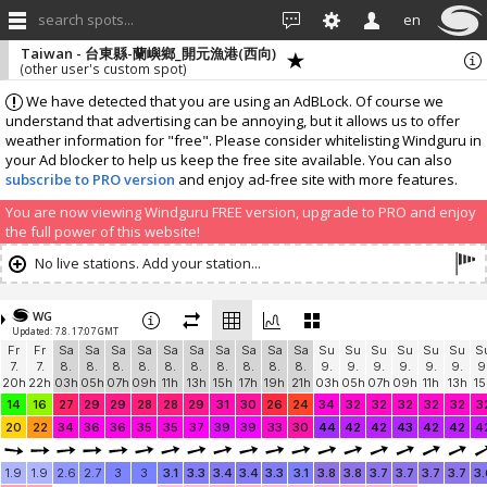
search spots...
en
Taiwan - 台東縣-蘭嶼鄉_開元漁港(西向)
(other user's custom spot)
We have detected that you are using an AdBLock. Of course we
understand that advertising can be annoying, but it allows us to offer
weather information for "free". Please consider whitelisting Windguru in
your Ad blocker to help us keep the free site available. You can also
subscribe to PRO version
and enjoy ad-free site with more features.
You are now viewing Windguru FREE version, upgrade to PRO and enjoy
the full power of this website!
No live stations. Add your station...
WG
Updated: 7.8. 17:07 GMT
Fr
Fr
Sa
Sa
Sa
Sa
Sa
Sa
Sa
Sa
Sa
Sa
Su
Su
Su
Su
Su
Su
S
7.
7.
8.
8.
8.
8.
8.
8.
8.
8.
8.
8.
9.
9.
9.
9.
9.
9.
9
20h
22h
03h
05h
07h
09h
11h
13h
15h
17h
19h
21h
03h
05h
07h
09h
11h
13h
15
14
16
27
29
29
28
28
29
31
30
26
24
34
32
32
32
32
32
3
20
22
34
36
36
35
35
37
39
39
33
30
44
42
42
43
42
42
4
1.9
1.9
2.6
2.7
3
3
3.1
3.3
3.4
3.4
3.3
3.1
3.8
3.8
3.7
3.7
3.7
3.7
3.