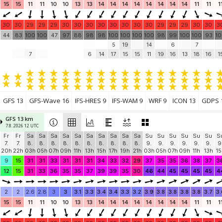
15
15
11
11
10
10
13
13
14
14
14
14
14
14
14
14
11
11
1
30
30
29
29
29
30
30
30
30
30
30
30
30
29
29
29
30
30
3
44
83
100
100
47
97
88
98
98
100
100
100
100
98
99
100
100
93
1
5
19
14
6
7
7
6
14
17
15
15
11
19
16
13
18
16
1
GFS 13
GFS-Wave 16
IFS-HRES 9
IFS-WAM 9
WRF 9
ICON 13
GDPS 
GFS 13 km
7.8. 2026 12 UTC
Fr
Fr
Sa
Sa
Sa
Sa
Sa
Sa
Sa
Sa
Sa
Sa
Su
Su
Su
Su
Su
Su
S
7.
7.
8.
8.
8.
8.
8.
8.
8.
8.
8.
8.
9.
9.
9.
9.
9.
9.
9
20h
22h
03h
05h
07h
09h
11h
13h
15h
17h
19h
21h
03h
05h
07h
09h
11h
13h
15
9
15
31
31
33
31
31
31
34
33
32
29
37
35
35
36
38
37
3
12
15
31
33
36
35
35
37
39
39
35
30
46
44
45
45
45
45
4
2
2
2.6
2.8
3
3
3.1
3.3
3.4
3.4
3.3
3.2
3.9
3.8
3.8
3.8
3.8
3.7
3.
15
15
11
11
10
10
13
13
14
14
14
14
14
14
14
14
11
11
1