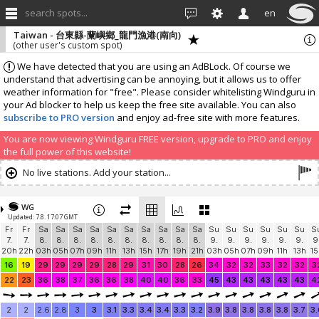
search spots...
en
Taiwan - 台東縣-蘭嶼鄉_龍門漁港(南向)
(other user's custom spot)
We have detected that you are using an AdBLock. Of course we
understand that advertising can be annoying, but it allows us to offer
weather information for "free". Please consider whitelisting Windguru in
your Ad blocker to help us keep the free site available. You can also
subscribe to PRO version
and enjoy ad-free site with more features.
You are now viewing Windguru FREE version, upgrade to PRO and enjoy
the full power of this website!
No live stations. Add your station...
WG
Updated: 7.8. 17:07 GMT
Fr
Fr
Sa
Sa
Sa
Sa
Sa
Sa
Sa
Sa
Sa
Sa
Su
Su
Su
Su
Su
Su
S
7.
7.
8.
8.
8.
8.
8.
8.
8.
8.
8.
8.
9.
9.
9.
9.
9.
9.
9
20h
22h
03h
05h
07h
09h
11h
13h
15h
17h
19h
21h
03h
05h
07h
09h
11h
13h
15
16
19
29
29
29
29
28
29
31
30
28
26
34
32
32
33
32
32
3
22
23
36
38
37
36
36
38
40
40
36
33
45
43
43
43
43
43
4
2
2
2.6
2.8
3
3
3.1
3.3
3.4
3.4
3.3
3.2
3.9
3.8
3.8
3.8
3.8
3.7
3.