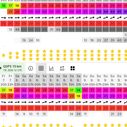
20h
21h
22h
03h
04h
05h
06h
07h
08h
09h
10h
11h
12h
13h
14h
15h
16h
17h
18
15
17
19
25
27
27
26
26
26
26
26
27
28
28
29
30
29
30
2
-
23
26
37
39
40
40
38
38
39
39
40
41
41
43
44
44
45
4
30
30
30
29
29
30
30
30
30
30
30
30
30
30
30
30
30
30
3
12
48
100
100
100
99
31
49
100
100
100
100
100
100
100
100
100
1
1
19
24
10
13
18
23
37
35
40
4
-
GDPS 15 km
7.8. 2026 12 UTC
Fr
Fr
Sa
Sa
Sa
Sa
Sa
Sa
Sa
Sa
Sa
Sa
Su
Su
Su
Su
Su
Su
S
7.
7.
8.
8.
8.
8.
8.
8.
8.
8.
8.
8.
9.
9.
9.
9.
9.
9.
9
20h
22h
03h
05h
07h
09h
11h
13h
15h
17h
19h
21h
03h
05h
07h
09h
11h
13h
15
17
19
28
32
29
26
28
28
29
26
17
14
30
31
31
32
31
29
2
25
25
36
42
38
33
35
36
37
34
23
19
37
39
39
41
39
37
3
30
29
29
29
30
30
29
30
30
30
30
29
29
29
29
29
29
30
3
11
14
9
10
11
15
14
34
11
21
23
-