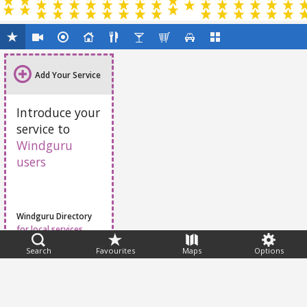
Add Your Service
Introduce your
service to
Windguru
users
Windguru Directory
for local services
Search
Favourites
Maps
Options
Feedback
Help
|
FAQ
|
Terms
|
Privacy
|
Advertising
|
Stations
|
App
© 2026 Windguru