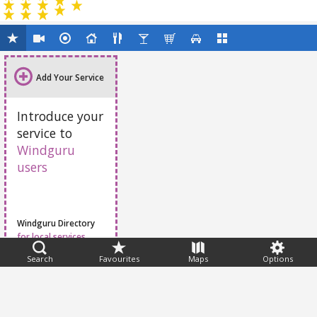
Add Your Service
Introduce your
service to
Windguru
users
Windguru Directory
for local services
Search
Favourites
Maps
Options
Feedback
Help
|
FAQ
|
Terms
|
Privacy
|
Advertising
|
Stations
|
App
© 2026 Windguru