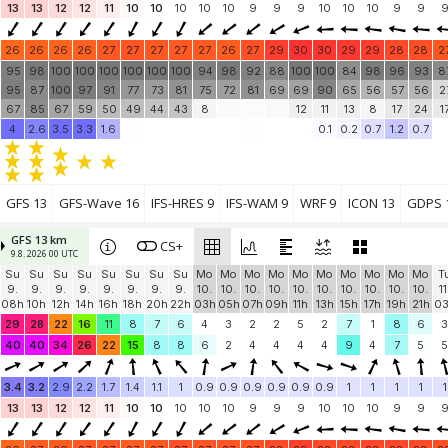
13
13
12
12
11
10
10
10
10
10
9
9
9
10
10
10
9
9
26
26
26
26
27
27
27
27
27
26
27
29
30
30
29
29
28
28
2
95
98
100
100
100
100
100
100
94
98
92
88
100
100
84
98
96
93
8
95
87
100
97
91
77
73
81
75
72
81
69
69
90
65
56
57
56
2
67
85
67
59
50
49
44
43
8
12
11
13
8
17
24
1
4
2.6
3.5
3.3
1.6
0.1
0.2
0.7
1.2
0.7
GFS 13
GFS-Wave 16
IFS-HRES 9
IFS-WAM 9
WRF 9
ICON 13
GDPS 
GFS 13 km
CS+
9.8. 2026 00 UTC
Su
Su
Su
Su
Su
Su
Su
Su
Mo
Mo
Mo
Mo
Mo
Mo
Mo
Mo
Mo
Mo
T
9.
9.
9.
9.
9.
9.
9.
9.
10.
10.
10.
10.
10.
10.
10.
10.
10.
10.
11
08h
10h
12h
14h
16h
18h
20h
22h
03h
05h
07h
09h
11h
13h
15h
17h
19h
21h
0
29
28
22
16
11
8
7
6
4
3
2
2
5
2
7
1
8
6
3
40
40
34
26
22
15
8
8
6
2
4
4
4
4
9
4
7
5
5
3.4
3.2
2.9
2.2
1.7
1.4
1.1
1
0.9
0.9
0.9
0.9
0.9
0.9
1
1
1
1
1
13
13
12
12
11
10
10
10
10
10
9
9
9
10
10
10
9
9