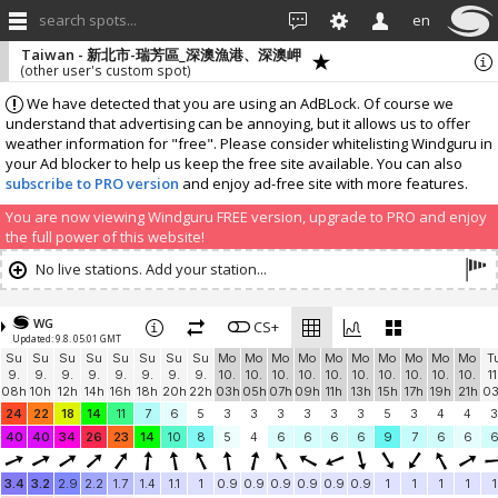
search spots...
en
Taiwan - 新北市-瑞芳區_深澳漁港、深澳岬
(other user's custom spot)
We have detected that you are using an AdBLock. Of course we
understand that advertising can be annoying, but it allows us to offer
weather information for "free". Please consider whitelisting Windguru in
your Ad blocker to help us keep the free site available. You can also
subscribe to PRO version
and enjoy ad-free site with more features.
You are now viewing Windguru FREE version, upgrade to PRO and enjoy
the full power of this website!
No live stations. Add your station...
WG
CS+
Updated: 9.8. 05:01 GMT
Su
Su
Su
Su
Su
Su
Su
Su
Mo
Mo
Mo
Mo
Mo
Mo
Mo
Mo
Mo
Mo
T
9.
9.
9.
9.
9.
9.
9.
9.
10.
10.
10.
10.
10.
10.
10.
10.
10.
10.
11
08h
10h
12h
14h
16h
18h
20h
22h
03h
05h
07h
09h
11h
13h
15h
17h
19h
21h
0
24
22
18
14
11
7
6
5
3
3
3
3
3
3
5
3
4
4
3
40
40
34
26
23
14
10
8
5
4
6
6
6
6
9
7
6
6
3.4
3.2
2.9
2.2
1.7
1.4
1.1
1
0.9
0.9
0.9
0.9
0.9
0.9
1
1
1
1
1