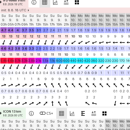
IFS-WAM 9 km
8.8. 2026 18 UTC
init: 8.8. 18 UTC
Su
Su
Su
Su
Su
Su
Su
Su
Su
Su
Mo
Mo
Mo
Mo
Mo
Mo
Mo
Mo
M
9.
9.
9.
9.
9.
9.
9.
9.
9.
9.
10.
10.
10.
10.
10.
10.
10.
10.
10
03h
05h
07h
09h
11h
13h
15h
17h
19h
21h
03h
05h
07h
09h
11h
13h
15h
17h
19
4.7
4.4
4
3.7
3.5
3.1
2.7
2.4
2.1
1.9
1.7
1.8
1.9
1.9
1.9
1.9
1.9
1.8
1.
13
13
12
12
12
12
12
11
11
11
10
10
10
10
9
9
9
9
4.6
4.2
3.8
3.6
3.3
2.9
2.5
2.2
1.9
1.7
1.5
1.6
1.6
1.6
1.5
1.3
1.4
1.1
1
12
11
11
12
11
11
11
11
11
10
10
10
9
9
9
8
8
8
5.4k
4.6k
3.7k
3.3k
2.8k
2.1k
1.5k
1.1k
800
600
440
440
420
380
320
230
230
170
14
0.5
0.4
0.4
0.4
0.4
0.3
0.4
0.5
0.5
0.6
0.6
0.7
0.8
0.9
1
1
1
1.1
1.
2
1
1
1
1
8
9
9
9
8
8
8
8
8
8
8
8
8
7
0.7
0.6
0.7
0.6
0.6
0.7
0.6
0.4
0.4
0.1
0.2
0.1
0.1
0.2
0.
3
2
2
2
2
3
3
3
3
2
2
2
2
2
2
ICON 13 km
CS+
9.8. 2026 00 UTC
Su
Su
Su
Su
Su
Su
Su
Su
Su
Su
Su
Su
Su
Su
Su
Mo
Mo
Mo
M
9.
9.
9.
9.
9.
9.
9.
9.
9.
9.
9.
9.
9.
9.
9.
10.
10.
10.
10