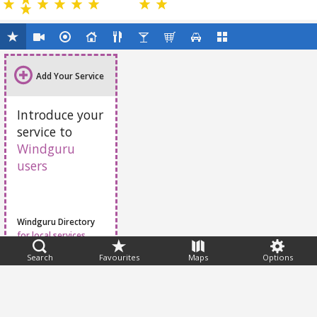
Add Your Service
Introduce your
service to
Windguru
users
Windguru Directory
for local services
Search
Favourites
Maps
Options
Feedback
Help
|
FAQ
|
Terms
|
Privacy
|
Advertising
|
Stations
|
App
© 2026 Windguru