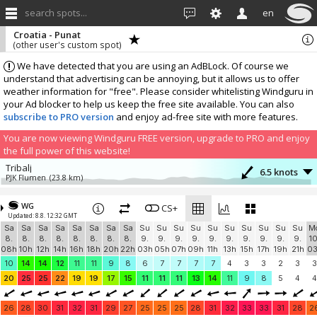
search spots...
en
Croatia - Punat
(other user's custom spot)
We have detected that you are using an AdBLock. Of course we
understand that advertising can be annoying, but it allows us to offer
weather information for "free". Please consider whitelisting Windguru in
your Ad blocker to help us keep the free site available. You can also
subscribe to PRO version
and enjoy ad-free site with more features.
You are now viewing Windguru FREE version, upgrade to PRO and enjoy
the full power of this website!
Tribalj
6.5 knots
PJK Flumen
(23.8 km)
More stations:
WG
Ucka
CS+
8 knots
Updated: 8.8. 12:32 GMT
TakeOff Susnjevica
(40.6 km)
Sa
Sa
Sa
Sa
Sa
Sa
Sa
Sa
Su
Su
Su
Su
Su
Su
Su
Su
Su
Su
M
Add your station...
8.
8.
8.
8.
8.
8.
8.
8.
9.
9.
9.
9.
9.
9.
9.
9.
9.
9.
10
08h
10h
12h
14h
16h
18h
20h
22h
03h
05h
07h
09h
11h
13h
15h
17h
19h
21h
0
10
14
14
12
11
11
9
8
6
7
7
7
7
4
3
3
2
3
3
20
25
25
22
19
19
17
15
11
11
11
13
14
11
9
8
5
4
4
26
28
30
31
32
31
29
27
25
25
25
28
31
32
33
33
31
28
2