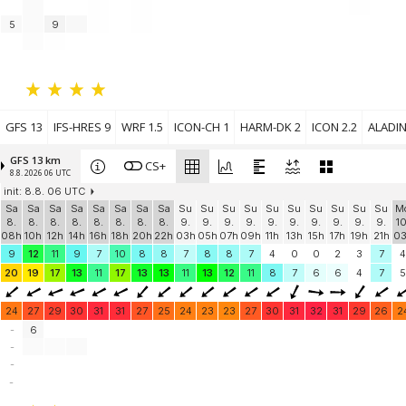
5
9
GFS 13
IFS-HRES 9
WRF 1.5
ICON-CH 1
HARM-DK 2
ICON 2.2
ALADIN
GFS 13 km
CS+
8.8. 2026 06 UTC
init: 8.8. 06 UTC
Sa
Sa
Sa
Sa
Sa
Sa
Sa
Sa
Su
Su
Su
Su
Su
Su
Su
Su
Su
Su
M
8.
8.
8.
8.
8.
8.
8.
8.
9.
9.
9.
9.
9.
9.
9.
9.
9.
9.
10
08h
10h
12h
14h
16h
18h
20h
22h
03h
05h
07h
09h
11h
13h
15h
17h
19h
21h
0
9
12
11
9
7
10
8
8
7
8
8
7
4
0
0
2
3
7
4
20
19
17
13
11
17
13
13
11
13
12
11
8
7
6
6
4
7
5
24
27
29
30
31
31
27
25
24
23
23
27
30
31
32
31
29
26
2
-
6
-
-
-