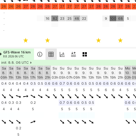
26
26
26
27
28
28
28
27
27
27
27
27
27
28
28
28
27
28
2
-
-
16
82
23
25
48
22
9
100
68
5
-
-
GFS-Wave 16 km
8.8. 2026 06 UTC
init: 8.8. 06 UTC
Sa
Sa
Sa
Sa
Sa
Sa
Sa
Su
Su
Su
Su
Su
Su
Su
Su
Su
Su
Mo
M
8.
8.
8.
8.
8.
8.
8.
9.
9.
9.
9.
9.
9.
9.
9.
9.
9.
10.
10
09h
11h
13h
15h
17h
19h
21h
03h
05h
07h
09h
11h
13h
15h
17h
19h
21h
03h
0
0.4
0.4
0.4
0.4
0.5
0.5
0.6
0.6
0.7
0.6
0.6
0.5
0.5
0.6
0.6
0.6
0.6
0.6
0.
4
4
4
4
4
4
4
5
5
5
5
5
5
5
6
6
4
5
5
0.4
0.3
0.3
0.2
0.7
0.6
0.6
0.5
0.5
0.6
0.
4
4
4
5
5
5
5
5
5
5
5
0.2
5