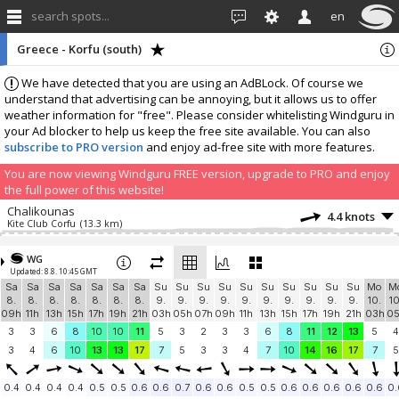
search spots...
en
Greece - Korfu (south)
We have detected that you are using an AdBLock. Of course we
understand that advertising can be annoying, but it allows us to offer
weather information for "free". Please consider whitelisting Windguru in
your Ad blocker to help us keep the free site available. You can also
subscribe to PRO version
and enjoy ad-free site with more features.
You are now viewing Windguru FREE version, upgrade to PRO and enjoy
the full power of this website!
Chalikounas
4.4 knots
Kite Club Corfu
(13.3 km)
Add your station...
WG
Updated: 8.8. 10:45 GMT
Sa
Sa
Sa
Sa
Sa
Sa
Sa
Su
Su
Su
Su
Su
Su
Su
Su
Su
Su
Mo
M
8.
8.
8.
8.
8.
8.
8.
9.
9.
9.
9.
9.
9.
9.
9.
9.
9.
10.
10
09h
11h
13h
15h
17h
19h
21h
03h
05h
07h
09h
11h
13h
15h
17h
19h
21h
03h
0
3
3
6
8
10
10
11
5
3
2
3
3
6
8
11
12
13
5
4
3
4
6
10
13
13
17
7
5
3
3
4
7
10
14
16
17
7
5
0.4
0.4
0.4
0.4
0.5
0.5
0.6
0.6
0.7
0.6
0.6
0.5
0.5
0.6
0.6
0.6
0.6
0.6
0.