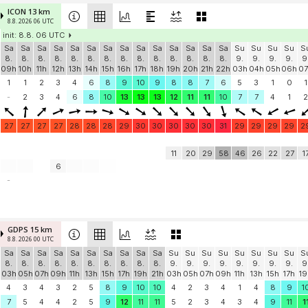
ICON 13 km
8.8. 2026 06 UTC
init: 8.8. 06 UTC
Sa
Sa
Sa
Sa
Sa
Sa
Sa
Sa
Sa
Sa
Sa
Sa
Sa
Sa
Su
Su
Su
Su
S
8.
8.
8.
8.
8.
8.
8.
8.
8.
8.
8.
8.
8.
8.
9.
9.
9.
9.
9
09h
10h
11h
12h
13h
14h
15h
16h
17h
18h
19h
20h
21h
22h
03h
04h
05h
06h
07
1
1
2
3
4
6
8
9
10
9
8
8
7
6
5
3
1
0
1
-
2
3
4
6
8
10
13
13
13
12
11
11
10
7
7
4
1
2
27
27
27
27
28
28
28
29
30
30
30
30
30
31
29
29
29
29
2
11
20
29
58
46
26
22
27
1
6
-
GDPS 15 km
8.8. 2026 00 UTC
Sa
Sa
Sa
Sa
Sa
Sa
Sa
Sa
Sa
Sa
Su
Su
Su
Su
Su
Su
Su
Su
S
8.
8.
8.
8.
8.
8.
8.
8.
8.
8.
9.
9.
9.
9.
9.
9.
9.
9.
9
03h
05h
07h
09h
11h
13h
15h
17h
19h
21h
03h
05h
07h
09h
11h
13h
15h
17h
19
4
3
4
3
2
5
8
9
10
10
4
2
3
4
1
4
8
9
1
7
5
4
4
2
5
9
12
11
11
5
2
3
4
3
4
9
11
1