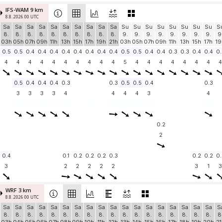
IFS-WAM 9 km
8.8. 2026 00 UTC
Sa
Sa
Sa
Sa
Sa
Sa
Sa
Sa
Sa
Sa
Su
Su
Su
Su
Su
Su
Su
Su
S
8.
8.
8.
8.
8.
8.
8.
8.
8.
8.
9.
9.
9.
9.
9.
9.
9.
9.
9
03h
05h
07h
09h
11h
13h
15h
17h
19h
21h
03h
05h
07h
09h
11h
13h
15h
17h
19
0.5
0.5
0.4
0.4
0.4
0.4
0.4
0.4
0.4
0.4
0.5
0.5
0.4
0.4
0.3
0.3
0.4
0.4
0.
4
4
4
4
4
4
4
4
4
4
5
4
4
4
4
4
4
4
4
0.5
0.4
0.4
0.4
0.3
0.3
0.5
0.5
0.4
0.3
3
3
3
3
4
4
4
4
3
4
0.2
2
0.4
0.1
0.2
0.2
0.2
0.3
0.2
0.2
0.
3
2
2
2
2
2
3
1
3
WRF 3 km
8.8. 2026 00 UTC
Sa
Sa
Sa
Sa
Sa
Sa
Sa
Sa
Sa
Sa
Sa
Sa
Sa
Sa
Sa
Sa
Sa
Sa
S
8.
8.
8.
8.
8.
8.
8.
8.
8.
8.
8.
8.
8.
8.
8.
8.
8.
8.
8