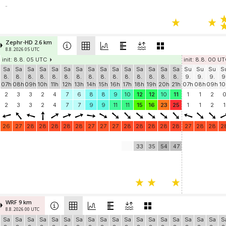
-
Zephr-HD 2.6 km
8.8. 2026 05 UTC
init: 8.8. 05 UTC
init: 8.8. 00 U
Sa
Sa
Sa
Sa
Sa
Sa
Sa
Sa
Sa
Sa
Sa
Sa
Sa
Sa
Sa
Su
Su
Su
S
8.
8.
8.
8.
8.
8.
8.
8.
8.
8.
8.
8.
8.
8.
8.
9.
9.
9.
9
07h
08h
09h
10h
11h
12h
13h
14h
15h
16h
17h
18h
19h
20h
21h
07h
08h
09h
10
2
3
3
2
4
7
6
8
8
9
10
12
12
10
11
1
1
2
2
3
3
2
4
7
7
9
9
11
11
15
16
23
25
1
1
2
1
26
27
28
28
28
28
28
27
27
27
28
28
28
28
28
27
28
28
2
33
35
54
47
WRF 9 km
8.8. 2026 00 UTC
Sa
Sa
Sa
Sa
Sa
Sa
Sa
Sa
Sa
Sa
Sa
Sa
Sa
Sa
Sa
Sa
Sa
Sa
S