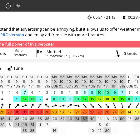
Help
06:21 - 21:13
00:28 -
nd that advertising can be annoying, but it allows us to offer weather in
 PRO version
and enjoy ad-free site with more features.
 full power of this website!
More
Mortsel
nots
0 knots
stations:
flimsydracula
(10.6 km)
h
Tune
Su
Su
Su
Su
Su
Su
Su
Mo
Mo
Mo
Mo
Mo
Mo
Mo
Mo
Mo
Mo
Tu
Tu
9.
9.
9.
9.
9.
9.
9.
10.
10.
10.
10.
10.
10.
10.
10.
10.
10.
11.
11.
09h
11h
13h
15h
17h
19h
21h
03h
05h
07h
09h
11h
13h
15h
17h
19h
21h
03h
05
1
1
4
7
4
4
3
5
5
4
5
6
8
10
10
9
7
5
4
4
5
9
12
11
8
4
10
10
7
10
12
15
17
18
16
15
10
9
20
27
30
31
29
30
26
20
18
17
21
25
27
27
26
24
21
14
13
46
41
35
26
35
35
35
26
37
46
61
87
49
14
16
23
50
15
35
29
6
41
49
51
11
7
5
9
35
35
16
10
12
30