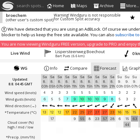
search spots...
Home
Maps
Archive
More...
broechem
Warning! Windguru is not responsible
for Custom Spot accuracy
(other user's custom spot)
We have detected that you are using an AdBLock. Of course we understa
blocker to help us keep the free site available. You can also
subscribe to
You are now viewing Windguru FREE version, upgrade to PRO and enjoy the
Lispersteenweg Boechout
Live Wind
0 k
Bart Pues
(6.6 km)
WG
Info
Compare
Forecast
Grap
Sa
Sa
Sa
Sa
Sa
Sa
Sa
Sa
Sa
Sa
Su
Su
Su
Updated:
8.
8.
8.
8.
8.
8.
8.
8.
8.
8.
9.
9.
9.
8.8. 04:45 GMT
03h
05h
07h
09h
11h
13h
15h
17h
19h
21h
03h
05h
07h
Wind speed
(knots)
4
3
3
3
5
5
5
5
5
5
3
2
2
Wind gusts
(knots)
6
5
5
7
9
10
10
10
9
8
5
3
2
Wind direction
(→)
*Temperature
(°C)
13
12
12
17
22
25
27
27
27
23
16
15
15
17
9
55
8
23
57
28
6
15
63
Cloud cover (%)
44
high / mid / low
*Precip. (mm/1h)