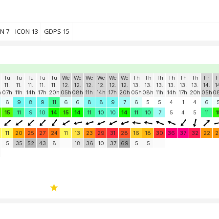
N 7
ICON 13
GDPS 15
Tu
Tu
Tu
Tu
Tu
We
We
We
We
We
We
Th
Th
Th
Th
Th
Th
Fr
F
11.
11.
11.
11.
11.
12.
12.
12.
12.
12.
12.
13.
13.
13.
13.
13.
13.
14.
1
h
07h
11h
14h
17h
20h
05h
08h
11h
14h
17h
20h
05h
08h
11h
14h
17h
20h
05h
0
6
9
8
9
11
6
6
8
8
9
7
6
5
5
4
1
4
6
15
11
9
10
14
15
14
11
10
10
14
11
10
7
5
4
5
11
1
11
20
25
27
24
11
13
23
29
31
28
16
18
30
36
37
32
22
2
5
35
52
43
8
18
36
10
37
69
5
5