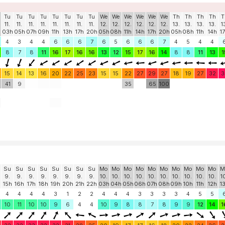
Tu
Tu
Tu
Tu
Tu
Tu
Tu
Tu
We
We
We
We
We
We
Th
Th
Th
Th
T
11.
11.
11.
11.
11.
11.
11.
11.
12.
12.
12.
12.
12.
12.
13.
13.
13.
13.
1
03h
05h
07h
09h
11h
13h
17h
20h
05h
08h
11h
14h
17h
20h
05h
08h
11h
14h
1
4
3
4
4
6
6
6
7
6
5
6
6
6
7
4
5
4
4
8
7
8
11
16
17
16
16
13
12
15
17
16
14
8
8
11
13
1
15
14
13
16
20
22
25
23
15
15
22
27
29
27
18
19
27
32
3
41
9
35
65
100
Su
Su
Su
Su
Su
Su
Su
Su
Mo
Mo
Mo
Mo
Mo
Mo
Mo
Mo
Mo
Mo
M
9.
9.
9.
9.
9.
9.
9.
9.
10.
10.
10.
10.
10.
10.
10.
10.
10.
10.
1
15h
16h
17h
18h
19h
20h
21h
22h
03h
04h
05h
06h
07h
08h
09h
10h
11h
12h
1
4
4
4
4
3
1
2
2
4
4
4
3
3
3
3
4
5
5
10
11
10
10
9
6
4
4
10
9
8
8
7
8
9
9
12
14
1