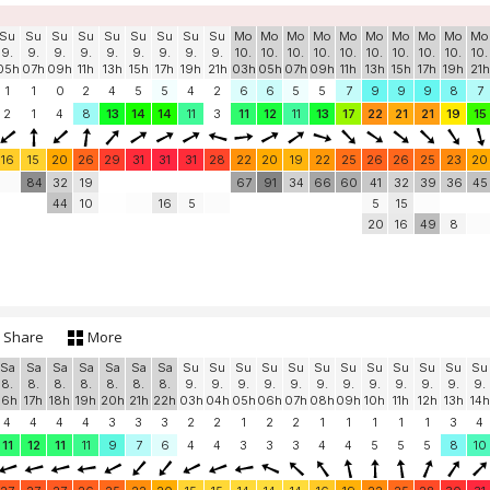
Su
Su
Su
Su
Su
Su
Su
Su
Su
Mo
Mo
Mo
Mo
Mo
Mo
Mo
Mo
Mo
Mo
9.
9.
9.
9.
9.
9.
9.
9.
9.
10.
10.
10.
10.
10.
10.
10.
10.
10.
10.
05h
07h
09h
11h
13h
15h
17h
19h
21h
03h
05h
07h
09h
11h
13h
15h
17h
19h
21h
1
1
0
2
4
5
5
4
2
6
6
5
5
7
9
9
9
8
7
2
1
4
8
13
14
14
11
3
11
12
11
13
17
22
21
21
19
15
16
15
20
26
29
31
31
31
28
22
20
19
22
25
26
26
25
23
20
84
32
19
67
91
34
66
60
41
32
39
36
45
44
10
16
5
5
15
20
16
49
8
Share
More
Sa
Sa
Sa
Sa
Sa
Sa
Sa
Su
Su
Su
Su
Su
Su
Su
Su
Su
Su
Su
Su
8.
8.
8.
8.
8.
8.
8.
9.
9.
9.
9.
9.
9.
9.
9.
9.
9.
9.
9.
16h
17h
18h
19h
20h
21h
22h
03h
04h
05h
06h
07h
08h
09h
10h
11h
12h
13h
14h
4
4
4
4
3
3
3
2
2
1
2
2
1
1
1
1
1
3
4
11
12
11
11
9
7
6
4
4
3
3
3
4
4
5
5
5
8
10