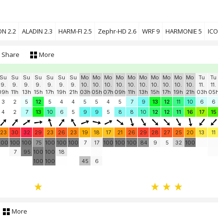
ON 2.2
ALADIN 2.3
HARM-FI 2.5
Zephr-HD 2.6
WRF 9
HARMONIE 5
ICO
Share
More
Su
Su
Su
Su
Su
Su
Su
Mo
Mo
Mo
Mo
Mo
Mo
Mo
Mo
Mo
Mo
Tu
Tu
9.
9.
9.
9.
9.
9.
9.
10.
10.
10.
10.
10.
10.
10.
10.
10.
10.
11.
11.
09h
11h
13h
15h
17h
19h
21h
03h
05h
07h
09h
11h
13h
15h
17h
19h
21h
03h
05
3
2
5
12
5
4
4
5
5
4
5
7
9
13
12
11
10
6
6
4
2
7
13
10
6
5
9
9
5
8
8
10
12
12
11
16
17
15
23
30
32
29
23
26
23
19
18
17
21
26
29
28
27
25
20
13
11
100
100
100
75
100
100
100
7
17
100
100
100
84
9
5
32
100
7
95
100
100
18
100
100
45
6
More