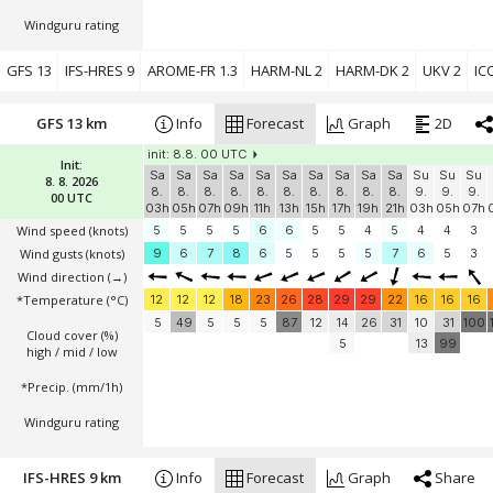
Windguru rating
GFS 13
IFS-HRES 9
AROME-FR 1.3
HARM-NL 2
HARM-DK 2
UKV 2
IC
GFS 13 km
Info
Forecast
Graph
2D
init: 8.8. 00 UTC
Init:
Sa
Sa
Sa
Sa
Sa
Sa
Sa
Sa
Sa
Sa
Su
Su
Su
8. 8. 2026
8.
8.
8.
8.
8.
8.
8.
8.
8.
8.
9.
9.
9.
00 UTC
03h
05h
07h
09h
11h
13h
15h
17h
19h
21h
03h
05h
07h
Wind speed
(knots)
5
5
5
5
6
6
5
5
4
5
4
4
3
Wind gusts
(knots)
9
6
7
8
6
5
5
5
5
7
6
5
3
Wind direction
(→)
*Temperature
(°C)
12
12
12
18
23
26
28
29
29
22
16
16
16
5
49
5
5
5
87
12
14
26
31
10
31
100
Cloud cover (%)
5
13
99
high / mid / low
*Precip. (mm/1h)
Windguru rating
IFS-HRES 9 km
Info
Forecast
Graph
Share