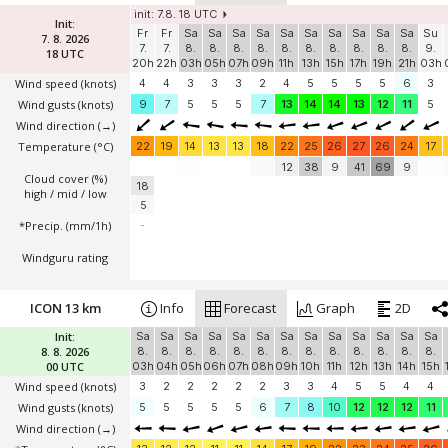
init: 7.8. 18 UTC
Init:
Fr
Fr
Sa
Sa
Sa
Sa
Sa
Sa
Sa
Sa
Sa
Sa
Su
7. 8. 2026
7.
7.
8.
8.
8.
8.
8.
8.
8.
8.
8.
8.
9.
18 UTC
20h
22h
03h
05h
07h
09h
11h
13h
15h
17h
19h
21h
03h
Wind speed
(knots)
4
4
3
3
3
2
4
5
5
5
5
6
3
Wind gusts
(knots)
9
7
5
5
5
7
13
14
14
13
12
11
5
Wind direction
(→)
Temperature
(°C)
22
19
14
13
13
18
22
25
26
27
26
24
17
12
38
9
41
69
9
Cloud cover (%)
18
high / mid / low
5
*Precip. (mm/1h)
-
Windguru rating
ICON 13 km
Info
Forecast
Graph
2D
Init:
Sa
Sa
Sa
Sa
Sa
Sa
Sa
Sa
Sa
Sa
Sa
Sa
Sa
8. 8. 2026
8.
8.
8.
8.
8.
8.
8.
8.
8.
8.
8.
8.
8.
00 UTC
03h
04h
05h
06h
07h
08h
09h
10h
11h
12h
13h
14h
15h
Wind speed
(knots)
3
2
2
2
2
2
3
3
4
5
5
4
4
Wind gusts
(knots)
5
5
5
5
5
6
7
8
10
12
12
12
11
Wind direction
(→)