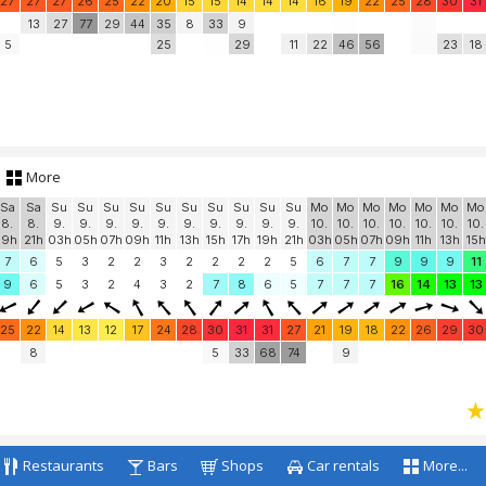
27
27
27
26
25
22
20
15
15
14
14
14
16
19
22
25
28
30
31
13
27
77
29
44
35
8
33
9
5
25
29
11
22
46
56
23
18
More
Sa
Sa
Su
Su
Su
Su
Su
Su
Su
Su
Su
Su
Mo
Mo
Mo
Mo
Mo
Mo
Mo
8.
8.
9.
9.
9.
9.
9.
9.
9.
9.
9.
9.
10.
10.
10.
10.
10.
10.
10.
19h
21h
03h
05h
07h
09h
11h
13h
15h
17h
19h
21h
03h
05h
07h
09h
11h
13h
15h
7
6
5
3
2
2
3
2
2
2
2
5
6
7
7
9
9
9
11
9
6
5
3
2
4
3
2
7
8
6
5
7
7
7
16
14
13
13
25
22
14
13
12
17
24
28
30
31
31
27
21
19
18
22
26
29
30
8
5
33
68
74
9
Restaurants
Bars
Shops
Car rentals
More...