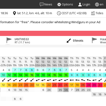
News
Options
Login
en
 18:36
lat: 51.2, lon: 4.6, alt: 10 m
CEST (UTC +02:00)
Tides
formation for "free". Please consider whitelisting Windguru in your Ad
IANTWE63
Haa
0 knots
RT
(11.7 km)
Weer
Tu
Tu
Tu
Tu
Tu
Tu
We
We
We
We
We
We
Th
Th
Th
Th
Th
Th
F
11.
11.
11.
11.
11.
11.
12.
12.
12.
12.
12.
12.
13.
13.
13.
13.
13.
13.
1
h
07h
09h
11h
13h
17h
20h
05h
08h
11h
14h
17h
20h
05h
08h
11h
14h
17h
20h
0
4
6
7
7
8
8
6
6
7
8
8
7
5
4
4
4
3
4
10
12
13
14
14
15
13
13
14
15
14
15
9
8
9
9
8
8
12
16
20
23
26
23
13
15
22
28
30
28
17
19
28
34
36
33
2
6
13
16
15
6
24
35
58
7
28
25
23
18
18
1
8
6